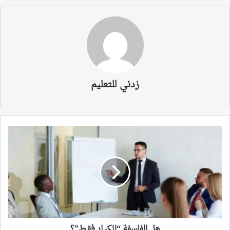
زدني للتعليم
هل
الفلسفة
“للكبـار
فقـط”؟
هل الفلسفة “للكبـار فقـط”؟