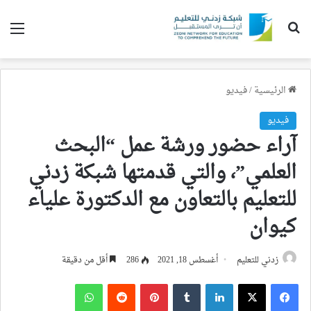
بحث عن
الق
الرئيسية
/
فيديو
فيديو
آراء حضور ورشة عمل “البحث
العلمي”، والتي قدمتها شبكة زدني
للتعليم بالتعاون مع الدكتورة علياء
كيوان
زدني للتعليم
أغسطس 18, 2021
286
أقل من دقيقة
فيسبوك
‫X
لينكدإن
بينتيريست
واتساب