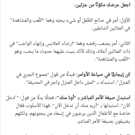
اجعل عرضك مكوّنًا من جزئين
:
الأوّل: أمر في صالح الطّفل أو شيء يحبّه وهما “اللّعب والمشاهدة”
في المثالين السّابقين.
الثّاني: أمر يصعب رفضه وهما “ارتداء الملابس وإنهاء الواجب” في
ذات المثالين أعلاه، وذلك لأنّك بنيت عليهما حدوث ما يحب، وهو
“اللّعب والمشاهدة”.
كن إيجابيًّا في صياغة الأوامر
:
فبدلًا من قول “ممنوع الجري في
المنزل”، استبدله بـ “امشِ داخل المنزل واجرِ في الحديقة”.
استبدل صيغة الأمر المباشر بـ “أودّ منك
”:
فمثلًا بدلًا من قول: ” ادخل
الآن”، استبدلها بـ “أريد منك أن تدخل الآن”. فهذا الأسلوب فعّال
خاصّة مع الأطفال الّذين يرغبون في إسعاد من يحبّونهم، ولكنّهم
يضيقون بصيغة الأمر المباشر.