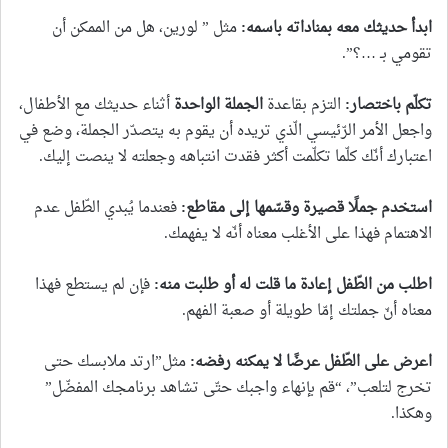
ابدأ حديثك معه بمناداته باسمه
:
مثل ” لورين، هل من الممكن أن
تقومي بـ …؟”.
تكلّم باختصار
:
التزم بقاعدة
الجملة الواحدة
أثناء حديثك مع الأطفال،
واجعل الأمر الرّئيسي الّذي تريده أن يقوم به يتصدّر الجملة، وضع في
اعتبارك أنّك كلّما تكلّمت أكثر فقدت انتباهه وجعلته لا ينصت إليك.
استخدم جملًا قصيرة وقسّمها إلى مقاطع
:
فعندما يُبدي الطّفل عدم
الاهتمام فهذا على الأغلب معناه أنّه لا يفهمك.
اطلب من الطّفل إعادة ما قلت له أو طلبت منه
:
فإن لم يستطع فهذا
معناه أنّ جملتك إمّا طويلة أو صعبة الفهم.
اعرض على الطّفل عرضًا لا يمكنه رفضه
:
مثل”ارتد ملابسك حتى
تخرج لتلعب”، “قم بإنهاء واجبك حتّى تشاهد برنامجك المفضّل”
وهكذا.