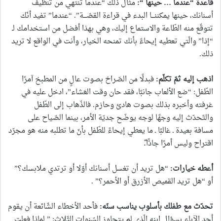
قاعدة “عندما … حينها
“:
مثال ذلك “عندما تنتهي من تنظيف
أسنانك، حينها يمكننـــا البدء في قراءة القصّـــة”. “عندما” تفيد أنّك
تتوقّع منه الطّاعة والاستماع إليك، وهي بهذا أفضل من استخدامك لـ
“إذا” والّتي تعطيه إيحاءً بأنك تمنحه الخيار، وأنت في الواقع لا تريد
ذلك.
اذهب إليه ثمّ تكلّم
:
فبدلًا من الصّراخ بصوت عالٍ من المطبخ آمرًا
الطّفل: “ضع الألعاب جانبًا، فقد حان وقت العَشاء”، ادخل عليه في
غرفته وأخبره بذلك بصوت هادئ وحازم. فالذّهاب إلى الطّفل
والتّحدّث إليه وجهًا لوجه يوضّح جديّة الأمر، بينما الصّياح على
مسافة بعيدة ـ غالبًا ـ ما يعطي إيحاءً للطّفل بأنّ ما تطلبه منه هو مجرّد
اقتراح وليس أمرًا جادًّا.ّ
أعطه خيارات
:
“هل تريد أن تغسل أسنانك أوّلا أو ترتدي ملابسك؟”
أو “هل تريد القميص الأزرق أو الأحمر؟” .
تحدّث مع طفلك بأسلوب يناسب سنّه
:
فأحد الأخطاء الشّائعة أن يقوم
أحد الآباء بسؤال ابنه الّذي لم يتجاوز السّنوات الثّلاث: ” لماذا فعلت