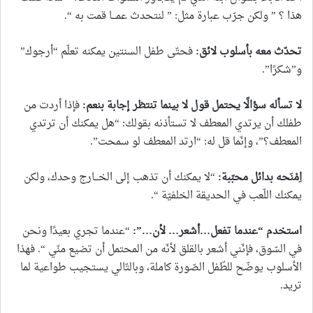
هذا ؟ ” ولكن جرّب عبارة مثل: ” لنتحدث عمـــا قمت به “.
تحدّث معه بأسلوب لائق
:
فحتّى طفل السنتين يمكنه تعلّم “أرجوك”
و”شكرًا”.
لا تسأله سؤالًا يحتمل قول لا بينما تنتظر إجابة بنعم
:
فإذا أردت من
طفلك أن يرتدي المعطف لا تستأذنه بقولك: “هل يمكنك أن ترتدي
المعطف؟”، وإنّما قل له: “ارتد المعطف لو سمحت”.
اِمْنَحه بدائل محبّبة
:
“لا يمكنك أن تذهب إلى الخـــارج وحدك، ولكن
يمكنك اللّعب في الحديقة الخلفيّة “.
استخدم “عندما تفعل…أشعر… لأن
…”:
“عندما تجري بعيدًا ونحن
في السّوق، فإنّني أشعر بالقلق لأنّه من المحتمل أن تضيع منّي “. فهذا
الأسلوب يوضّح للطّفل الصّورة كاملة، وبالتّالي يستجيب طواعية لما
تريد.