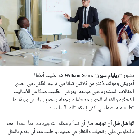
دكتور
“
ويليام سيرز
” William Sears
هو طبيب أطفال
أمريكيّ ومؤلّف لأكثر من ثلاثين كتابًا في تربية الطّفل. في إحدى
المقالات المنشورة على موقعه، يعرض الطّبيب عددًا من الأساليب
المُبتكَرة والفعّالة للحوار مع طفلك وجعله يستمع إليك بل وينفّذ ما
تطلبه منه، فيما يلي أنقل إليكم تلك الأساليب:
تَوَاصَل قبل أن توجّه
:
قبل أن تبدأ بإعطاء التّوجيهات، ابدأ الحوار معه
بالجلوس على ركبتيك، والنّظر في عينيه، واطلب منه أن يقوم بالمثل.