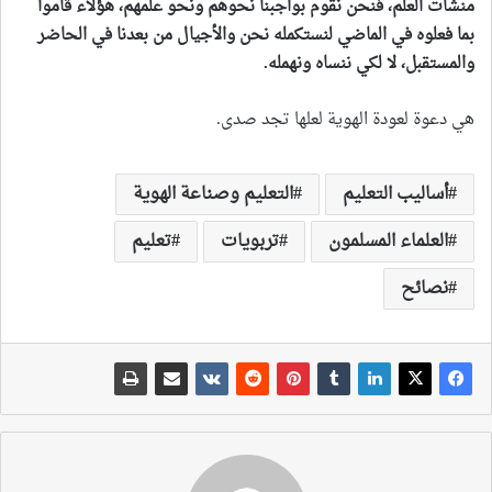
منشآت العلم، فنحن نقوم بواجبنا نحوهم ونحو علمهم، هؤلاء قاموا
بما فعلوه في الماضي لنستكمله نحن والأجيال من بعدنا في الحاضر
والمستقبل، لا لكي ننساه ونهمله
.
هي دعوة لعودة الهوية لعلها تجد صدى.
أساليب التعليم
التعليم وصناعة الهوية
العلماء المسلمون
تربويات
تعليم
نصائح