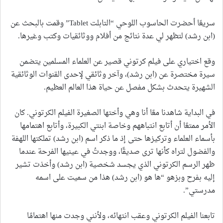
سريعًا أحضرت الحاسوب اللوحي “التابلت Tablet” وقمت بالبحث عن
(ابن رشد) لتظهر لي عدة نتائج من أفلام ووثائقيات وكتب وغيرها.
وقع اختياري على فيلم كرتوني قصير عن العلماء المسلمين يتضمن
سيرة مختصرة عن (ابن رشد)، وآخر وثائقي لإحدى القنوات الوثائقية
الشهيرة يتحدث بشكل مفصل عن حياة هذا العالم العظيم.
في البداية شاهدنا معًا أنا وهي وأختها الصغيرة الفيلم الكرتوني. كان
الأمر ممتعًا أن أتابع انتباههم وخاصة ابنتي الكبيرة، وأتابع اهتمامها
بأسماء العلماء وتركيزها حتى إذ ما ذكر اسم (ابن رشد) تملكتها اللهفة
والفضول لتراه كأنها ترى صديقًا، ووجدتُ في عينيها الفرحة عندما
ظهر الرسم الكرتوني الذي يجسد شخصية (ابن رشد) وأخذت تشير
إليه بفرح وبزهو “ها هو (ابن رشد) هذا من سميت على اسمه
مدرستي”.
تابعنا الفيلم الكرتوني وعقب انتهائه، ولأنني وجدت منها اهتمامًا