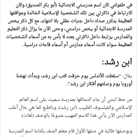
في طفولتي كان اسم مدرستي الابتدائية (أبو بكر الصديق) وكان
الارتباط في ذاكرتي بين تلك الشخصية الإسلامية الخالدة ومواقفها
العظيمة يتكرر صداه داخل جنبات عقلي بلا انتهاء، مع كل ذكر يخص
المدرسة الابتدائية أو يخص دراستي، وحتى الآن ما يزال ذكر التعليم
والمدارس يرتبط داخل ذاكرتي بعدد لا بأس به من أسماء الشخصيات
العظيمة سواء كانت أسماء مدارس أم أسماء قاعات دراسية
.
ابن رشد:
يقال:
“
سقطت الأندلس يوم حرقت كتب ابن رشد، وبدأت نهضة
أوروبا يوم وصلتهم أفكار ابن رشد
”.
من حظ ابنتي أن جاء التحاقها بمدرسة سميت على اسم العالم
الإسلامي والفيلسوف الطبيب (ابن رشد)، وبالطبع كما هي حال أغلب
المدارس الآن يأتي هذا الاسم المهيب متبوعًا بالوصف (لغات).
وبوصفها طالبة في صفها الأول قام معلم الصف بكتابة اسم المدرسة