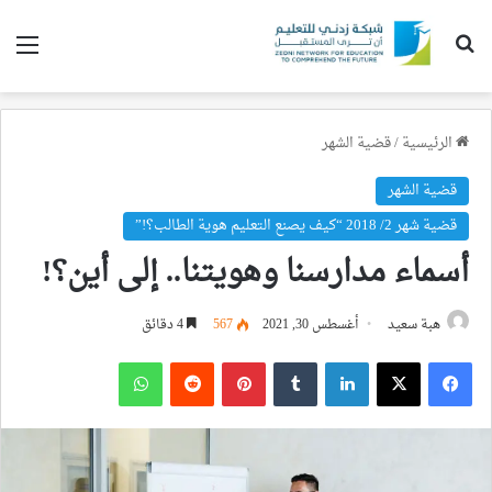
بحث عن
الق
الرئيسية
/
قضية الشهر
قضية الشهر
قضية شهر 2/ 2018 “كيف يصنع التعليم هوية الطالب؟!”
أسماء مدارسنا وهويتنا.. إلى أين؟!
هبة سعيد
أغسطس 30, 2021
567
4 دقائق
فيسبوك
‫X
لينكدإن
بينتيريست
واتساب