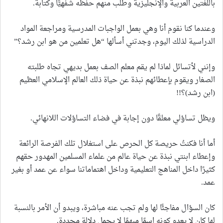
باللغتين العربية والإنجليزية وطلب منهم حفظه شفهيًّا وكتابةً.
وعندما كنا نقوم أنا وهي بعمل الواجبات المدرسية ومراجعة المواد
الدراسية لذلك اليوم، وجدتني أسألها “هل تعلمين من هو ابن رشد؟”
وإنني لأتسائل لماذا لم يقم معلم الصف بعمل بديهي تجاه طلبته
الصغار ويقوم بإعطائهم نبذة عن حياة ذلك العالم الإسلامي العظيم
(ابن رشد)؟!!
ويظل تساؤلي معلقًا دون إجابة في فضاء التساؤلات اللانهائي.
أما أنا فكنتُ حريصة كل الحرص على استغلال تلك الفرصة الرائعة
وإعطاء ابنتي نبذة عن حياة عالم من علماء المسلمين المهدور حقهم
كثيرًا داخل المناهج التعليمية وداخل اهتماماتنا سواء عن عمد أو بغير
عمد.
كان السؤال مفاجئًا لها ولم تجب عنه مباشرة، ويبدو أن الأمر بالنسبة
لها كان لا يعدو كونه اسمًا مبهمًا لا يحمل دلالة محددة.