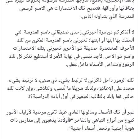
باللغة الإنجليزية بالطبع، تدرجها المدرسة مرسومة بحروف كبيرة على
بطاقاتها وأوراقها، فتصبح تلك الاختصارات هي الاسم الرسمي
للمدرسة الذي يتداوله الناس.
لا أتذكر كم من مرة أخبرتني إحدى صديقاتي باسم المدرسة التي
ألحقت بها ابنها أو ابنتها؛ تخبرني باسم المدرسة المكون من تلك
الأحرف المختصرة، صديقة تلو الأخرى تخبرني بتلك الاختصارات
واسم تلو الآخر.. لأجد نفسي في نهاية الأمر لا أستطيع تذكر كل تلك
الرموز وتتداخل الأسماء داخل عقلي.
تلك الرموز داخل ذاكرتي لا ترتبط بشيء ذي معنى، لا ترتبط بشيء
محدد على الإطلاق، ولذلك سريعًا ما تُنسى، وتتلاشى، وإن كانت تلك
حالتي فما بالك بالطالب الصغير في أول أيامه الدراسية؟!.
غير أن تلك الأسماء ومدلولها المادي طبعًا تكون مرضية لأولياء الأمور
كنوع من أنواع التباهي والتفاخر “فأولادنا يذهبون إلى مدارس ذات
هوية أجنبية وتحمل أسماء أجنبية”.