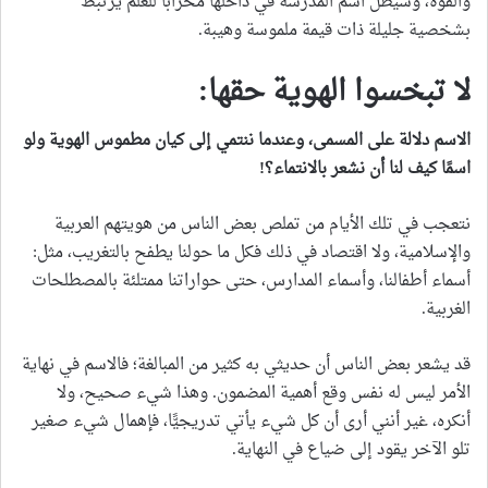
والقوة، وسيظل اسم المدرسة في داخلها محرابًا للعلم يرتبط
بشخصية جليلة ذات قيمة ملموسة وهيبة.
لا تبخسوا الهوية حقها:
الاسم دلالة على المسمى، وعندما ننتمي إلى كيان مطموس الهوية ولو
اسمًا كيف لنا أن نشعر بالانتماء؟
!
نتعجب في تلك الأيام من تملص بعض الناس من هويتهم العربية
والإسلامية، ولا اقتصاد في ذلك فكل ما حولنا يطفح بالتغريب، مثل:
أسماء أطفالنا، وأسماء المدارس، حتى حواراتنا ممتلئة بالمصطلحات
الغربية.
قد يشعر بعض الناس أن حديثي به كثير من المبالغة؛ فالاسم في نهاية
الأمر ليس له نفس وقع أهمية المضمون. وهذا شيء صحيح، ولا
أنكره، غير أنني أرى أن كل شيء يأتي تدريجيًّا، فإهمال شيء صغير
تلو الآخر يقود إلى ضياع في النهاية.