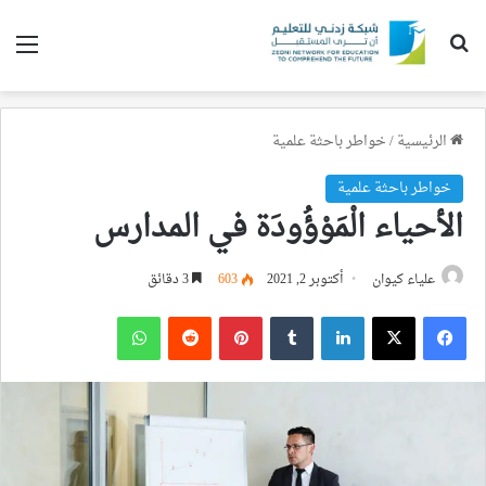
بحث عن
الق
الرئيسية
/
خواطر باحثة علمية
خواطر باحثة علمية
الأحياء الْمَوْؤُودَة في المدارس
علياء كيوان
أكتوبر 2, 2021
603
3 دقائق
فيسبوك
‫X
لينكدإن
بينتيريست
واتساب