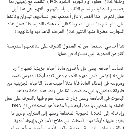
وطبعًا خلال خطوة أو ( تجربة البلمرة PCR ) تكلمت مع زميلين بدأ
بتحضير المطلوب وتعليم الأنابيب بأسمائهم وسألتهم: هل هذا أول
عملي لكم في هذا الفصل؟ قال أحدهم: نعم، فسألتهم: تبدوان وكأنكما
على علم تام بتفاصيل التجربة؟ قال أحدهما: ياااه بسيطة فمثل هذه
التجارب حضرنا مثلها الكثير خلال المرحلة الإعدادية والثانوية!!
هنا أخذتني الصدمة من ثم الفضول للتعرف على مناهجهم المدرسية
أكثر من التجربة التي نتشارك في عملها.
فسألت أحدهم: يعني هل تأخذون مادة أحياء جزيئية كمنهاج؟ رد
علي: لا إنها من ضمن منهج الأحياء وهي تعود أيضًا للمدرس نفسه
ومرونته في إعطاء المادة فأنا مثلاً أحببت مادة الأحياء الجزيئيّة من
طريقة معلمتي والتي حرصت دائمًا على ربط هذه المادة بمعاهد
البحوث في الجامعة وعمل زيارات علمية نقوم فيها بالتعرف على عمل
العلماء والباحثين، و مما رأيته شيئاً مذهلاً هو استخلاص ال DNA
وإدخاله إلى الخلايا الحيوية المختلفة ونقلها إلى الفئران، ونرى ما
يظهر عليها وأيضًا دور الأبحاث في علاج الأمراض وإيجاد أدوية
فعالة من خلال الهندسة الجينية، ولكن للأسف وأجده نوعاً ما مبالغ