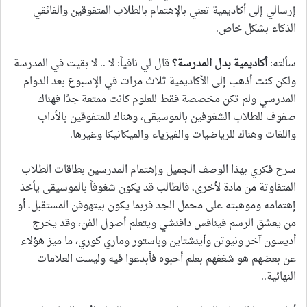
إرسالي إلى أكاديمية تعني بالإهتمام بالطلاب المتفوقين والفائقي
الذكاء بشكل خاص.
سألته:
أكاديمية بدل المدرسة؟
قال لي نافياً: لا .. لا بقيت في المدرسة
ولكن كنت أذهب إلى الأكاديمية ثلاث مرات في الإسبوع بعد الدوام
المدرسي ولم تكن مخصصة فقط للعلوم كانت ممتعة جدًا فهناك
صفوف للطلاب الشغوفين بالموسيقى، وهناك للمتفوقين بالأداب
واللغات وهناك للرياضيات والفيزياء والميكانيكا وغيرها.
سرح فكري بهذا الوصف الجميل وإهتمام المدرسين بطاقات الطلاب
المتفاوتة من مادة لأخرى، فالطالب قد يكون شغوفاً بالموسيقى يأخذ
إهتمامه وموهبته على محمل الجد فربما يكون بيتهوفن المستقبل، أو
من يعشق الرسم فينافس دافنشي ويتعلم أصول الفن، وقد يخرج
أديسون آخر ونيوتن وأينشتاين وباستور وماري كوري، ما ميز هؤلاء
عن بعضهم هو شغفهم بعلم أحبوه فأبدعوا فيه وليست العلامات
النهائية..