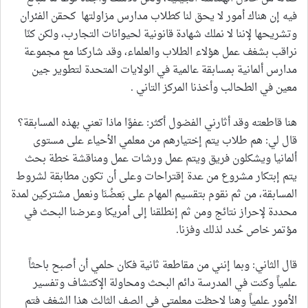
فيه إن هناك أمور لا يحق لنا كطلاب مدارس مزاولتها كحقن الفئران
وتشريحها لإننا لا نملك شهادة قانونية لحيوانات التجارب، ولكن كنّا
نراقب بشغف عمل هؤلاء الطلاب والعلماء، وقد شاركنا مع مجموعة
مدارس ألمانية بمسابقة عالمية في الولايات المتحدة لتطوير جين
معين في الطحالب وأخذنا المركز التاني .
هنا قاطعته وقد أثارني الفضول أكثر: عفوًا ماذا تعني بهذه المسابقة؟
قال لي: هم طلاب يتم إختيارهم من معلمي الأحياء على مستوى
ألمانيا ويشكلون فريق ويتم عمل ورشات عمل ومناقشة خطة بحث
يتم إبتكار مشروع من عدة إقتراحات وعلى أن تكون مطابقة لشروط
المسابقة، من ثم نقوم بتقسيم المهام على بَعضُنَا ونعمل مشتركين لمدة
محددة لإحراز نتائج ومن ثم إنطلقنا إلى أمريكا وعرضنا البحث في
مؤتمر خاص حُدد لذلك وفزنا.
قال الثاني: وبما إنني من مقاطعة ثانية فكان حلمي أن أصبح باحثاً
علمياً وكنت في المدرسة دائم البحث ومحاولة الإكتشاف وتفسير
الأمور علمياً وهنا لاحظت معلمتي في الصف الثالث هذا الشغف فتم