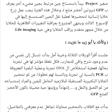
صغير
Project
يبدأ باستنساخ جين مرتبط بجين مضيء آخر يعرف
ب
GFP
(بروتين أخضر مشع )، وخلال هذه الفترة يجب عمل زرع
خلايا إنسانية لتحضيرها لعملية نقل الجين المستنسخ إليها في
الإسبوع الثالث وينتهي المشروع بمراقبة التغييرات الظاهرية للخلايا
من خلال مجهر متقدم يراقب الخلايا وهي حية
Life imaging
.
( وكأنك يا أبو زيد ما غزيت )
جلست أقرأ الورقات الثلاثة وخيبة أمل بدأت تتسلل إلى نفسي من
عدم وجود شرح وافي للتجارب، فكل نقطة مؤشر لها هي تجربة
بحالها، فعملية استخلاص ال DNA تجربة وعملية البلمرة المعروفة
ب
PCR
بالنسبة لي تجربة وبالنسبة لهم خطوة!، من ثم تحضير
الخلايا البكتيرية المستقبلة للبلازميذ الحامل للجين والمراد إستنساخه
من ثم اللصق والنقل و…..إنتهاءاً برؤيتها حية مضيئة باللون الأخضر
المشع
GFP
.
بدأت مع الطلاب بالتحضير محاولة تجاهل عدم معرفتي بالتفاصيل،