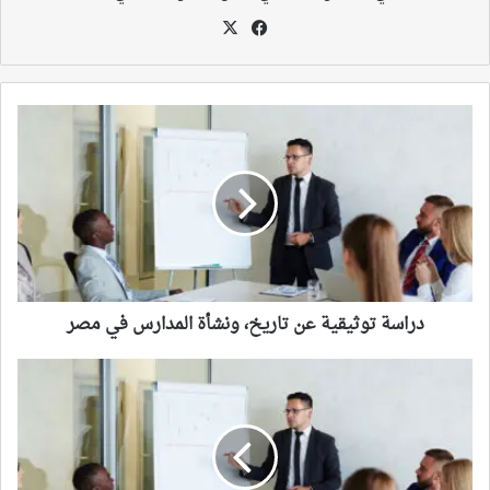
‫X
فيسبوك
دراسة
توثيقية
عن
تاريخ،
ونشأة
المدارس
في
مصر
دراسة توثيقية عن تاريخ، ونشأة المدارس في مصر
التعليم
بالاستقصاء:
تفكر
ودراسة