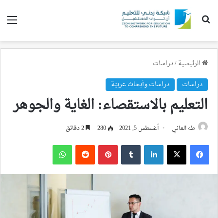
بحث عن
الق
الرئيسية
/
دراسات
دراسات
دراسات وأبحاث عربيّة
التعليم بالاستقصاء: الغاية والجوهر
طه العاني
أغسطس 5, 2021
280
2 دقائق
فيسبوك
‫X
لينكدإن
بينتيريست
واتساب