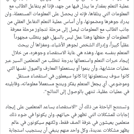
عملية التعلم بمقدار ما يبذل فيها من جهد، فإذا لم يتفاعل الطالب مع
المعلومات التي يتلقاها، فإنه لن يحصل على المعلومات المستعملة، ولن
يدرك جوهرها ومضمونها، وأن أساس عملية التعلم التفاعل العقلي من
جانب الطالب مع المعلومات ليصل إلى مرحلة تتجاوز مرحلة معرفة
المعلومات أو حفظها وهذا عمل ليس بالسهل، فهو يتطلب مجهوداً
عقلياً كبيراً، وإدراك الشخص لجوهر الأشياء، ومغزاها أن يبحث
المتعلم بنفسه عنها، وهذه هي غاية الاستقصاء وجوهره، من خلال
إيجاد خبرات التعلم واستعمالها بدرجة تتطلب من المتعلمين السير عبر
عمليات متشابهة، وأن ينموا أو يستعملوا المعارف والميول نفسها التي
كانوا سوف يستعملونها إذا كانوا سيعملون في استقصاء مستقل
وموضوعي. أي يجعل المتعلم يفكر وينتج مستعملاً معلوماته، وقابليته
في عمليات عقلية، تنتهي بالوصول إلى النتائج”.
وتستنتج الباحثة من ذلك أن “الاستقصاء يساعد المتعلمين على إيجاد
إجابات للمشكلات التي تظهر في حياتهم، ولن يكونوا في ضوء ذلك
متعلمين يعيشون في غرفة الصف فقط، ولكنهم سيكونون في عالم
يظهر مشكلات عديدة، وكل واحد منهم ينبغي أن يستجيب استجابة