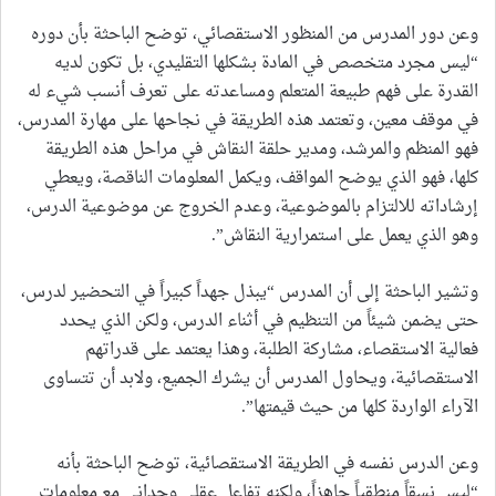
وعن دور المدرس من المنظور الاستقصائي، توضح الباحثة بأن دوره
“ليس مجرد متخصص في المادة بشكلها التقليدي، بل تكون لديه
القدرة على فهم طبيعة المتعلم ومساعدته على تعرف أنسب شيء له
في موقف معين، وتعتمد هذه الطريقة في نجاحها على مهارة المدرس،
فهو المنظم والمرشد، ومدير حلقة النقاش في مراحل هذه الطريقة
كلها، فهو الذي يوضح المواقف، ويكمل المعلومات الناقصة، ويعطي
إرشاداته للالتزام بالموضوعية، وعدم الخروج عن موضوعية الدرس،
وهو الذي يعمل على استمرارية النقاش”.
وتشير الباحثة إلى أن المدرس “يبذل جهداً كبيراً في التحضير لدرس،
حتى يضمن شيئاً من التنظيم في أثناء الدرس، ولكن الذي يحدد
فعالية الاستقصاء، مشاركة الطلبة، وهذا يعتمد على قدراتهم
الاستقصائية، ويحاول المدرس أن يشرك الجميع، ولابد أن تتساوى
الآراء الواردة كلها من حيث قيمتها”.
وعن الدرس نفسه في الطريقة الاستقصائية، توضح الباحثة بأنه
“ليس نسقاً منطقياً جاهزاً، ولكنه تفاعل عقلي وجداني مع معلومات