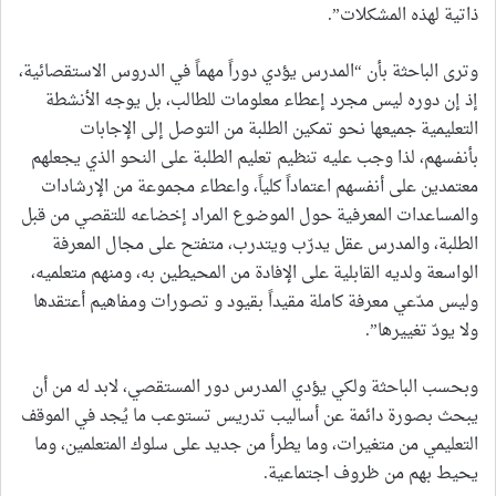
ذاتية لهذه المشكلات”.
وترى الباحثة بأن “المدرس يؤدي دوراً مهماً في الدروس الاستقصائية،
إذ إن دوره ليس مجرد إعطاء معلومات للطالب، بل يوجه الأنشطة
التعليمية جميعها نحو تمكين الطلبة من التوصل إلى الإجابات
بأنفسهم، لذا وجب عليه تنظيم تعليم الطلبة على النحو الذي يجعلهم
معتمدين على أنفسهم اعتماداً كلياً، واعطاء مجموعة من الإرشادات
والمساعدات المعرفية حول الموضوع المراد إخضاعه للتقصي من قبل
الطلبة، والمدرس عقل يدرّب ويتدرب، متفتح على مجال المعرفة
الواسعة ولديه القابلية على الإفادة من المحيطين به، ومنهم متعلميه،
وليس مدّعي معرفة كاملة مقيداً بقيود و تصورات ومفاهيم أعتقدها
ولا يودّ تغييرها”.
وبحسب الباحثة ولكي يؤدي المدرس دور المستقصي، لابد له من أن
يبحث بصورة دائمة عن أساليب تدريس تستوعب ما يُجد في الموقف
التعليمي من متغيرات، وما يطرأ من جديد على سلوك المتعلمين، وما
يحيط بهم من ظروف اجتماعية.