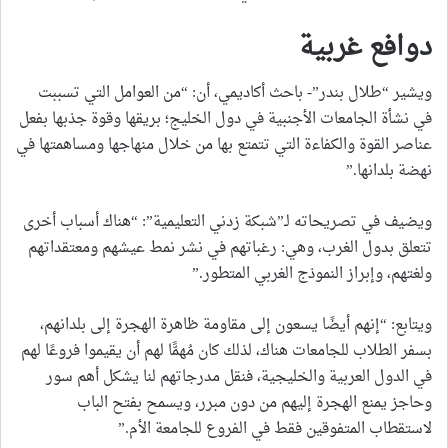
دوافع غربية
ويشير “طلال بندر”- باحث أكاديمي، أن: “من العوامل التي تسببت
في نشأة الجامعات الأجنبية في دول الخليج؛ بريقها وقوة جذبها بفعل
عناصر القوة والكفاءة التي تتمتع بها من خلال منهاجها ومساهمتها في
نهضة بلدانها.”
ويضيف في تصريحاته لـ”شبكة زدني التعليمية”: “هناك أسباب أخرى
تتعلق بدول الغرب، وهي: رغباتهم في نشر نمط عيشهم ومعتقداتهم
ولغتهم، وإبراز النموذج الغربي المتطور.”
ويتابع: “إنهم أيضًا يسعون إلى مقاومة ظاهرة الهجرة إلى بلدانهم،
بسفر الطلاب للجامعات هناك، لذلك كان مُهمًّا لهم أن يقيموا فروعًا لهم
في الدول العربية والخليجية، فنقل مدرجاتهم لنا يشكل أهم سور
وحاجز يمنع الهجرة إليهم من دون مبرر، ويسمح بفتح الباب
لاستقطاب المتفوقين فقط في الفروع للجامعة الأم.”