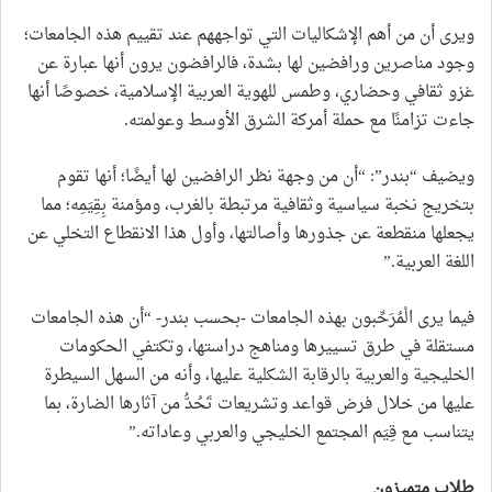
ويرى أن من أهم الإشكاليات التي تواجههم عند تقييم هذه الجامعات؛
وجود مناصرين ورافضين لها بشدة، فالرافضون يرون أنها عبارة عن
غزو ثقافي وحضاري، وطمس للهوية العربية الإسلامية، خصوصًا أنها
جاءت تزامنًا مع حملة أمركة الشرق الأوسط وعولمته.
ويضيف “بندر”: “أن من وجهة نظر الرافضين لها أيضًا؛ أنها تقوم
بتخريج نخبة سياسية وثقافية مرتبطة بالغرب، ومؤمنة بِقِيَمِه؛ مما
يجعلها منقطعة عن جذورها وأصالتها، وأول هذا الانقطاع التخلي عن
اللغة العربية.”
فيما يرى الْمُرَحِّبون بهذه الجامعات -بحسب بندر- “أن هذه الجامعات
مستقلة في طرق تسييرها ومناهج دراستها، وتكتفي الحكومات
الخليجية والعربية بالرقابة الشكلية عليها، وأنه من السهل السيطرة
عليها من خلال فرض قواعد وتشريعات تَحُدُّ من آثارها الضارة، بما
يتناسب مع قِيَم المجتمع الخليجي والعربي وعاداته.”
طلاب متميزون