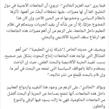
فيما يرى “عبد العزيز الخالدي”- تربوي؛ أن الجامعات الأجنبية في دول
الخليج -كما أن لها مميزات- عليها تحفظات أيضًا، من أهمها: تأثرها
بالنظام السياسي، وخضوعها له من الحين للآخر، وإن كان هذا
الخضوع جزئيًّا، إلا أن من شأنه أن يقيد الحريات، ويتحكم في نظام
التعليم داخل الجامعة، على الرغم من أن أهم مميزات هذه الجامعات؛
هو: ارتفاع سقف الحرية الأكاديمي والبحثي.
ويضيف في حديثه الخاص لـ”شبكة زدني التعليمية”: “من أهم
المشاكل التي تواجه هذه الجامعات؛ إنتاج البحوث بشكل غير صحيح،
بسبب تقييد الحرية الأكاديمية والبحث العلمي، حيث إن الباحث
يصطدم دائمًا بالمواقف السياسية التي تمنعه من البحث في أمر ما،
وإن قام بالبحث فَيُمنَع من نشر نتائجه.”
ويؤكد “الخالدي”، على الرغم من وجود هذا التقييد وازدواج المعايير
داخل هذه الجامعات، أنها تتمتع بمساحة من الحرية أو البحث أفضل
من الجامعات الحكومية، فهي ما زالت يسود فيها الرقي والتنوع
والتطور.