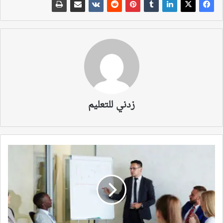
زدني للتعليم
كيف
هيمنت
اللغة
الفرنسية
على
التعليم
في
المغرب؟