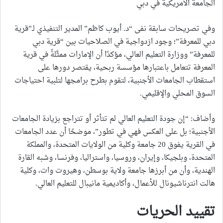
الجامعة الأمريكية في دبي
وفي تصريحات سابقة نفى “د. أيوب كاظم” المدير التنفيذي لـ”قرية
دبي للمعرفة”؛ وجود ازدواجية في الصلاحيات بين “قرية دبي
للمعرفة” ووزارة التعليم العالي، مؤكدًا أن الإمارات ممثَّلةً في قرية
المعرفة تتعامل باعتبارها مؤسسة ربحية، يقتصر دورها على
استقطاب الجامعات الأجنبية، لتقوم بطرح برامجها لتلبية احتياجات
السوق المحلي والإقليمي.
وأضاف: “إن جودة التعليم العالي لم تتأثر أو تتراجع بزيادة الجامعات
الأجنبية؛ بل على العكس فهي في تطور”، موضحًا أن عدد الجامعات
في القرية يفوق 20 جامعة وكلية من الولايات المتحدة، والمملكة
المتحدة، وبلجيكا، وإيران، وروسيا، واستراليا، وفرنسا، وشبه القارة
الهندية، وأن من أبرزها جامعة ولاية بوسطن، وهيروت وات، وكلية
هالت انترناشيونال للأعمال، وأكاديمية مانيبال للتعليم العالي.
تقييد الحريات