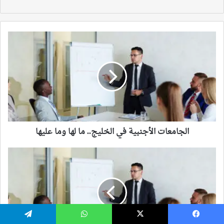
يسبوك
‫X
واتساب
تيلقرام