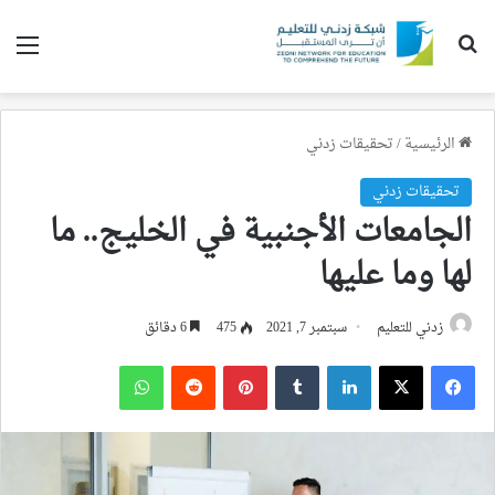
بحث عن
الق
الرئيسية
/
تحقيقات زدني
تحقيقات زدني
الجامعات الأجنبية في الخليج.. ما
لها وما عليها
زدني للتعليم
سبتمبر 7, 2021
475
6 دقائق
فيسبوك
‫X
لينكدإن
بينتيريست
واتساب