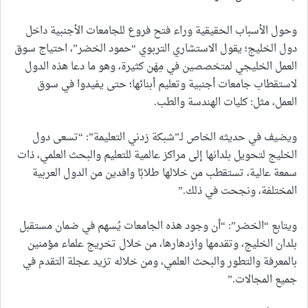
وحول الأسباب الحقيقية وراء فتح فروع للجامعات الأجنبية داخل
دول الخليج؛ يقول الاستشاري التربوي “حمود الخضر”، احتياج سوق
العمل الخليجي لمتخصصين في مِهَن كثيرة، وهو ما دعا هذه الدول
لاستقطاب جامعات أجنبية وتعليم أبنائها؛ حتى يفيدوا في سوق
العمل، مثل: كليات الهندسة والطب.
ويضيف في حديثه الخاص لـ”شبكة زدني التعليمة”: “تسعى دول
الخليج لتحويل بلدانها إلى مراكز عالمية للتعليم والبحث العلمي، ذات
سمعة عالية، تستقطب من خلالها طلابًا وافدين من الدول العربية
المختلفة، ونجحت في ذلك.”
ويتابع “الخضر”: “أن وجود هذه الجامعات يُسهم في ضمان مستقبل
بلدان الخليج، وتقدمها وازدهارها، من خلال تخريج علماء مؤمنين
بالمعرفة والتطور والبحث العلمي، ومن خلاله تزيد عجلة التقدم في
جميع المجالات.”