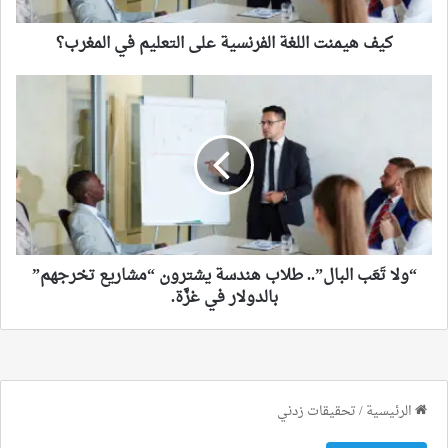
كيف هيمنت اللغة الفرنسية على التعليم في المغرب؟
“ولا
تَعَب
البال”..
طلاب
هندسة
يشترون
“مشاريع
تخرجهم”
بالدولار
في
“ولا تَعَب البال”.. طلاب هندسة يشترون “مشاريع تخرجهم”
غزَّة.
بالدولار في غزَّة.