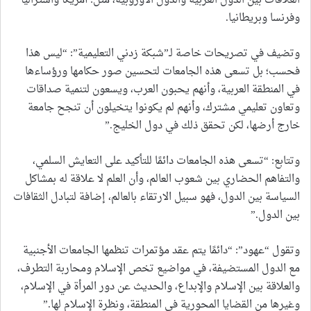
العلاقات بين الدول العربية والدول الأوروبية، مثل: أمريكا واستراليا
وفرنسا وبريطانيا.
وتضيف في تصريحات خاصة لـ”شبكة زدني التعليمية”: “ليس هذا
فحسب؛ بل تسعى هذه الجامعات لتحسين صور حكامها ورؤساءها
في المنطقة العربية، وأنهم يحبون العرب، ويسعون لتنمية صداقات
وتعاون تعليمي مشترك، وأنهم لم يكونوا يتخيلون أن تنجح جامعة
خارج أرضها، لكن تحقق ذلك في دول الخليج.”
وتتابع: “تسعى هذه الجامعات دائمًا للتأكيد على التعايش السلمي،
والتفاهم الحضاري بين شعوب العالم، وأن العلم لا علاقة له بمشاكل
السياسة بين الدول، فهو سبيل الارتقاء بالعالم، إضافة لتبادل الثقافات
بين الدول.”
وتقول “عهود”: “دائمًا يتم عقد مؤتمرات تنظمها الجامعات الأجنبية
مع الدول المستضيفة، في مواضيع تخص الإسلام ومحاربة التطرف،
والعلاقة بين الإسلام والإبداع، والحديث عن دور المرأة في الإسلام،
وغيرها من القضايا المحورية في المنطقة، ونظرة الإسلام لها.”