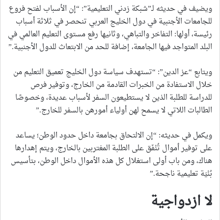
ويضيف في حديثه لـ”شبكة زدني التعليمية”: “إن الأسباب لفتح فروع
للجامعات الأجنبية في دول الخليج العربي تنحصر في ثلاثة أسباب
رئيسة، أولها: التفاخر والتباهي، وثانيها رفع مستوى التعليم العالمي في
البلد المتواجد فيها الجامعة، إضافة للحد من الابتعاث للدول الأجنبية.”
ويتابع “عز الدين”: “تستهدف سياسة دول الخليج تعميق التعليم من
خلال الاستفادة من الخبرات القادمة من الخارج، وتوفير فرص
للدراسة للطلبة الذين لا يستطيعون السفر لأسباب عديدة، وخصوصًا
الطالبات اللاتي لا يسمح لهن أولياء أمورهن بالسفر للخارج.”
ويكمل في حديثه: “إن الالتحاق بجامعة داخل حدود الوطن؛ يساعد
على توفير أموال تُنْفَق على الطلبة المغتربين بالخارج، ويتم إهدارها
هناك، ومن باب أولى استغلال كل هذه الأموال داخل الوطن، بتأسيس
بُنْيَة تعليمية ناجحة.”
لا ازدواجية