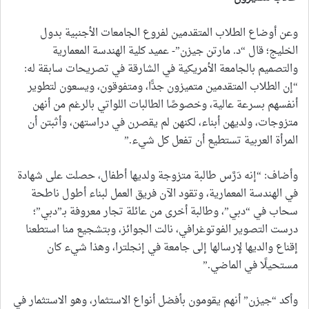
وعن أوضاع الطلاب المتقدمين لفروع الجامعات الأجنبية بدول
الخليج؛ قال “د. مارتن جيزن”- عميد كلية الهندسة المعمارية
والتصميم بالجامعة الأمريكية في الشارقة في تصريحات سابقة له:
“إن الطلاب المتقدمين متميزون جدًّا، ومتفوقون، ويسعون لتطوير
أنفسهم بسرعة عالية، وخصوصًا الطالبات اللواتي بالرغم من أنهن
متزوجات، ولديهن أبناء، لكنهن لم يقصرن في دراستهن، وأثبتن أن
المرأة العربية تستطيع أن تفعل كل شيء.”
وأضاف: “إنه دَرَّس طالبة متزوجة ولديها أطفال، حصلت على شهادة
في الهندسة المعمارية، وتقود الآن فريق العمل لبناء أطول ناطحة
سحاب في “دبي”، وطالبة أخرى من عائلة تجار معروفة بـ”دبي”؛
درست التصوير الفوتوغرافي، نالت الجوائز، وبتشجيع منا استطعنا
إقناع والديها لإرسالها إلى جامعة في إنجلترا، وهذا شيء كان
مستحيلًا في الماضي.”
وأكد “جيزن” أنهم يقومون بأفضل أنواع الاستثمار، وهو الاستثمار في