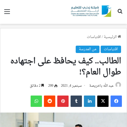
بحث عن
الق
الرئيسية
/
اقتباسات
اقتباسات
من المدرسة
الطالب.. كيف يحافظ على اجتهاده
طوال العام؟!
عبد الله باخريصة
سبتمبر 4, 2021
299
2 دقائق
فيسبوك
‫X
لينكدإن
بينتيريست
واتساب