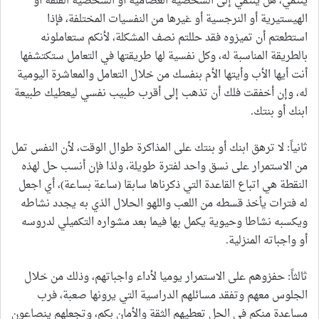
ينتمي، هل ينتمي إلى الشخصية العصامية أو الشخصية القلقة أو
الهيستيرية أو النرجسية أو غيرها من النفسيات المختلفة، فإذا
استطعتم أن تميزوه فقد حللتم نصف المشكلة، لأنكم ستعاملونه
بالطريقة المناسبة له، وكل نفسية لها طريقتها في التعامل ستكتشفها
أنت أيها الأب وأيتها الأم بنفسك من خلال التعامل والمعاشرة اليومية
له، وإن أخفقت فلك أن تذهب إلى أقرب طبيب نفسي ليعطيك طبيعة
ابنك أو بنتك.
ثانياً: لا ترهق ابنك أو بنتك على المذاكرة طوال الوقت، لأن النفس تمل
من الاستمرار على نسق واحد لفترة طويلة، ولذا فإن أنسب حل لهذه
النقطة هي اتباع القاعدة التي ذكرناها سابقا (ساعة بساعة)، أي اجعل
له فترات يأخذ قسطه من اللعب واللهو الحلال الذي به يجدد نشاطه
ويكسبه نشاطا وحيوية يكمل بها فيما بعد مشواره التكميلي لدروسه
أو واجباته المنزلية.
ثالثاً: حفزوهم على الاستمرار يوميا لأداء واجباتهم، وذلك من خلال
الجلوس معهم وتفقد مسائلهم الدراسية التي يرونها صعبة، فرب
مساعدة منكم في الحل تعطيهم الثقة والأمان بكم، وتجعلهم ينصاعون