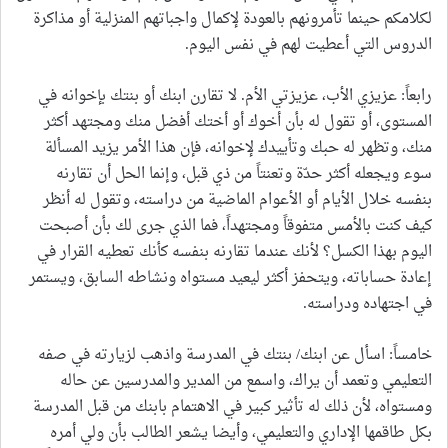
لكلامكم حينما تأمرونهم بالعودة لإكمال واجباتهم المنزلية أو مذاكرة
الدروس التي أعطيت لهم في نفس اليوم.
رابعاً: عزيزي الأب، عزيزتي الأم. لا تقارن ابنك أو بنتك بإخوانه في
المستوى، أو تقول له بأن أخوك أو أختك أفضل منك ومجتهد أكثر
منك، وتظهر له حبك وتأييدك لإخوانه، فإن هذا الأمر يزيد المسألة
سوء ويجعله أكثر حدّة وتعنتاً من ذي قبل، وإنما الحل أن تقارنه
بنفسه خلال الأيام أو الأعوام الماضية من دراسته، وتقول له أنظر
كيف كنت بالأمس متفوقاً ومجتهداً، فما الذي جرى لك بأن أصبحت
اليوم بهذا الكسل؟ لأنك عندما تقارنه بنفسه كأنك تعطيه القرار في
إعادة حساباته، ويتحفز أكثر ليعيد مستواه ونشاطه السابق، ويستمر
في اجتهاده ودراسته.
خامساً: اسأل عن ابنك/ بنتك في المدرسة واذهب لزيارته في صفه
التعليمي وتعمد أن يراك، واسمع من المدير والمدرسين عن حاله
ومستواه، لأن ذلك له تأثير كبير في الاهتمام بابنك من قبل المدرسة
بكل طاقمها الإداري والتعليمي، وأيضا يشعر الطالب بأن ولي أمره