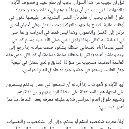
قبل أن نجيب عن هذا السؤال، يجب أن نعلم يقينا وخصوصاً الآباء
والأمهات الذين يريدون أن يروا أبناءهم في نشاط وجد واجتهاد
طوال العام، يجب أن نعلم بأن النفس البشرية من طبيعتها تكون في
أوقات عالية الانتاج والجهد والتركيز وحب العمل، وفي أحيان أخرى
تركن إلى الكسل والخمول، وهذا ليس فقط في الدراسة وإنما حتى
في العبادة لله تعالى، ولذا يقول النبي صلى الله عليه وسلم كما في
السير عندما أتاه الصحابي حنظلة يشكوه ضعف عبادته إذا رجع إلى
بيته وعاشر أهله: (ولكن يا حنظلة ساعة وساعة) أو كما قال، ومن هذه
القاعدة العظيمة سنجيب عن سؤالنا السابق والذي يتمثل في كيفية
جعل الطالب يستمر في جدّه واجتهاده طوال العام الدراسي.
أيها الآباء والأمهات .. إذا أردتم أن تنجحوا في جعل أبنائكم يستمرون
على اجتهادهم والمحافظة على علاقة الود بينهم وبين دفاترهم
وكتبهم طوال العام الدراسي فلابد عليكم معرفة بعض النقاط، سأجمل
أهمها فيما يلي:
أولاً: معرفة شخصية ابنكم أو بنتكم، وإلى أي الشخصيات والنفسيات