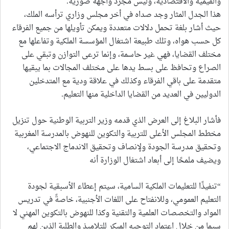
والقيمية والاقتصادية، وليس مجرد واجهة صورية.
هذا الجدل المثار وجد صداه في أخر مجلس وزاري ترأسه الملك،
حيث أشار بلغة تحمل دلالات متعددة ويمكن تأويلها من جميع الفرقاء
كل حسب هواه، وتلك طبيعة اشتغال المؤسسة الملكية وتفاعلها مع
مختلف القضايا، فهي غير حاسمة، وإنما ترعى التوازن وتبقي على
الصراع وتحافظ على بسط يدها على مختلف المجالات بما يبقيها
متقدمة على باقي الفرقاء وكذلك في علاقة ودية مع المتدخلين
الدوليين في العديد من القضايا الداخلية منها التعليم.
فأشار البلاغ إلى العرض الذي قدمه وزير التربية الوطنية حول تنزيل
مخطط المجلس الأعلى للتربية والتكوين للنهوض بالمدرسة المغربية
وتحقيق مدرسة الجودة ولإنصاف وتحقيق الاندماج الاجتماعي،
ويضيف ملمحًا إلى أبعاد اشتغال الوزارة أنه
“تنفيذًا للتعليمات الملكية السامية، سيتم إعطاء الأسبقية لجودة
التعليم العمومي، وللانفتاح على اللغات الأجنبية، خاصةً في تدريس
المواد والتخصصات العلمية والتقنية وكذا للنهوض بالتكوين المهني لا
سيما من خلال اعتماد التوجيه المبكر للتلاميذ والطلبة الذين لهم