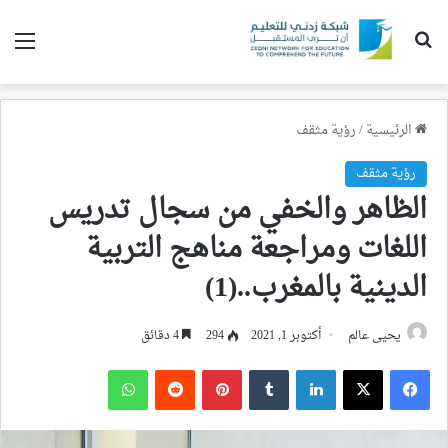
بحث عن
الق
الرئيسية
/
رؤية مثقف
رؤية مثقف
الظاهر والخفي من سجال تدريس
اللغات ومراجعة مناهج التربية
الدينية بالمغرب..(1)
يحيى عالم
أكتوبر 1, 2021
294
4 دقائق
فيسبوك
‫X
لينكدإن
بينتيريست
واتساب