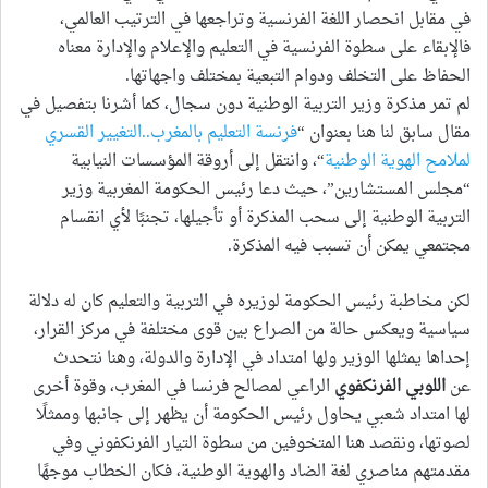
في مقابل انحصار اللغة الفرنسية وتراجعها في الترتيب العالمي،
فالإبقاء على سطوة الفرنسية في التعليم والإعلام والإدارة معناه
الحفاظ على التخلف ودوام التبعية بمختلف واجهاتها.
لم تمر مذكرة وزير التربية الوطنية دون سجال، كما أشرنا بتفصيل في
مقال سابق لنا هنا بعنوان “
فرنسة التعليم بالمغرب..التغيير القسري
لملامح الهوية الوطنية
“، وانتقل إلى أروقة المؤسسات النيابية
“مجلس المستشارين”، حيث دعا رئيس الحكومة المغربية وزير
التربية الوطنية إلى سحب المذكرة أو تأجيلها، تجنبًا لأي انقسام
مجتمعي يمكن أن تسبب فيه المذكرة.
لكن مخاطبة رئيس الحكومة لوزيره في التربية والتعليم كان له دلالة
سياسية ويعكس حالة من الصراع بين قوى مختلفة في مركز القرار،
إحداها يمثلها الوزير ولها امتداد في الإدارة والدولة، وهنا نتحدث
عن
اللوبي الفرنكفوي
الراعي لمصالح فرنسا في المغرب، وقوة أخرى
لها امتداد شعبي يحاول رئيس الحكومة أن يظهر إلى جانبها وممثلًا
لصوتها، ونقصد هنا المتخوفين من سطوة التيار الفرنكفوني وفي
مقدمتهم مناصري لغة الضاد والهوية الوطنية، فكان الخطاب موجهًا