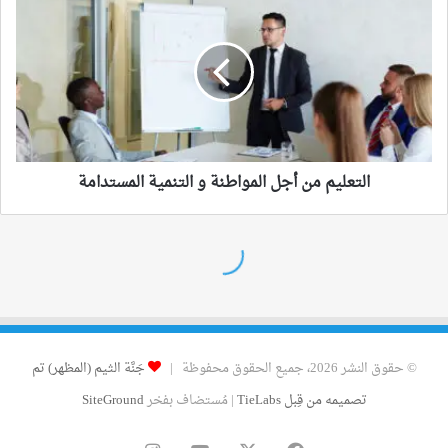
© حقوق النشر 2026، جميع الحقوق محفوظة |
جَنَّة الثيم (المظهر) تم
تصميمه من قِبل TieLabs
| مُستضاف بفخر
SiteGround