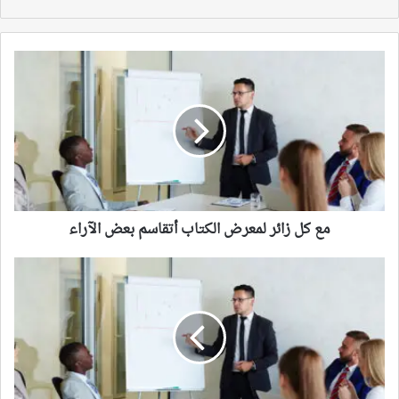
مع
كل
زائر
لمعرض
الكتاب
أتقاسم
بعض
الآراء
مع كل زائر لمعرض الكتاب أتقاسم بعض الآراء
الظاهر
والخفي
من
سجال
تدريس
اللغات
ومراجعة
مناهج