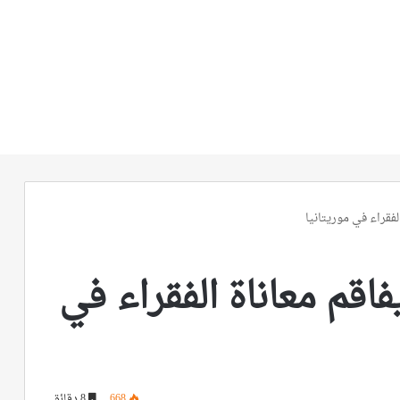
لفقراء في موريتانيا
اقم معاناة الفقراء في
668
8 دقائق