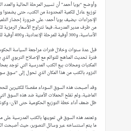
وأوضح “بويا أحمد” أن تسيير المرحلة الحالية والعدد
توزيع عادل للكمية المحدودة من الكتب، حتى يضمنوا و
الإجراءات -يضيف بويا أحمد- على ضرورة إحضار التلميذ 
الأساسية، و300 أوقية للمرحلة الإعدادية، و400 أوقية للمرحلة الثانوية.
قبل عدة سنوات وخلال فترات مراجعة السياسة الحكومي
المكتبات ومحلات بيع الكتب المدرسية التي توجد بمحاذ
التزود بالكتب من هذا المكان الذي تحول إلى “سوق سود
وقد أصبحت هذه السوق السوداء مقصدًا للكثيرين للحص
ظل ضعف أداء خطة التوزيع الحكومية حتى الآن- وكونها 
وتعتمد هذه السوق في تموينها بالكتب المدرسية على ما 
ما يتم استنساخه عبر وسائل التصوير، حيث أصبحت الك