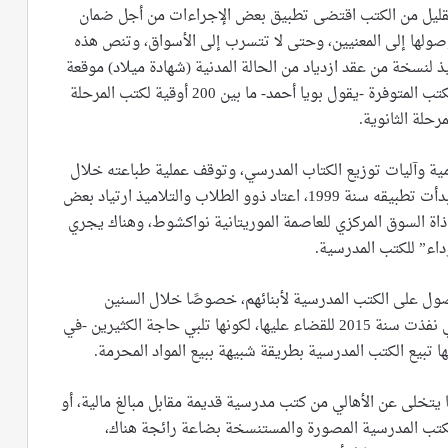
 القليل من الكتب اقتضى تطبيق بعض الإجراءات من أجل ضمان
صولها إلى المعنيين، وحتى لا تتسرب إلى الأسواق، وتنص هذه
لنسخة من عقد ازدياد من الحالة المدنية (شهادة ميلاد) موقعة
من طرف مدير المدرسة، فيما تتراوح الأسعار الرمزية للكتب المتوفرة -يقول بويا أحمد- ما بين 200 أوقية لكتب المرحلة
ة وآليات توزيع الكتاب المدرسي، وتوقف عملية طباعته خلال
فترة تحديث المناهج للتوائم مع الإصلاح التربوي الذي بدأت تطبيقه سنة 1999، اعتاد ذوو الطلاب والتلاميذ ارتياد بعض
اة السوق المركزي للعاصمة الموريتانية نواكشوط، وهناك يجري
اء” للكتب المدرسية.
ول على الكتب المدرسية لأبنائهم، خصوصًا خلال السنين
الماضية، ولم تفلح الحملات الأمنية ضد هذه السوق التي نفذت سنة 2015 للقضاء عليها، لكونها تلبي حاجة الكثيرين -في
تبيع الكتب المدرسية بطريقة شبيهة ببيع المواد المحرمة.
يتخلى عن الأهالي من كتب مدرسية قديمة مقابل مبالغ مالية، أو
تب المدرسية المصورة والمستنسخة بضاعة رائجة هناك،