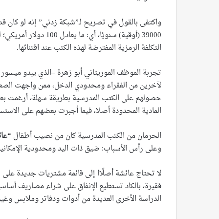
واكتفى بالقول في تصريح لـ”شبكة زدني” إنه لو كان قد 
التكلفة الرمزية المفترضة لهذه الكتب عند اقتنائها.
تجربة الموظف الموريتاني أبو زهرة –الذي يبدو ميسور ا
لآخرين من الفقراء ومحدودي الدخل، ممن واجهت الصعوب
حصولهم على الكتب المدرسية بطريقة سهلة، أرغمت بعض 
المادية المحدودة أصلا، فيما أجبرت بعضهم على الاستس
الحرمان من الكتب المدرسية كان من نصيب أطفال
“
عائ
وعلى رأس الأسباب: ضيق ذات اليد ومحدودية الإمكاني
لا تحتاج عائشة أصلًاا إلى قائمة مشتريات جديدة على س
فقيرة، بالكاد تستطيع الإنفاق على شراء مصاريف أساسيات
الدراسة الأخرى العديدة من أدوات ودفاتر وملابس وغير