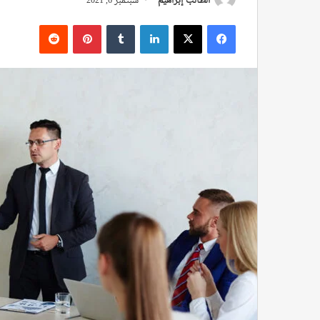
الطالب إبراهيم
سبتمبر 6, 2021
فيسبوك
‫X
لينكدإن
بينتيريست