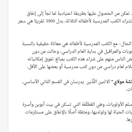
تمكن من الحصول عليها بطريقة اعتيادية لما لجأ إلى إنفاق
39000 (أوقية) سنويًا، أي: ما يعادل 100 دولار أمريكي؛ لشراء الكتب المدرسية لأطفاله الثلاثة، بدل 3900 تقريبًا هي سعر
لحال– مع الكتب المدرسية لأطفاله هي معاناة حقيقية بالنسبة
ات والعراقيل في بداية العام الدراسي، وحالت من دون
الناس منهم على شراء هذه الكتب بمبالغ تفوق إمكانياته
لام لعام دراسي من دون كتب مدرسية أو بعضها على الأقل.
شة مولاي
”
الاثنين اللَّذَين يدرسان في القسم الثاني الأساسي،
ات.
لم الأولويات، وهي المُطَلّقة التي تسكن في بيت أبوين وأسرة
 الحياة لها ولولديها، ومثقلة أصلًا بالإنفاق على مستلزمات
ها.