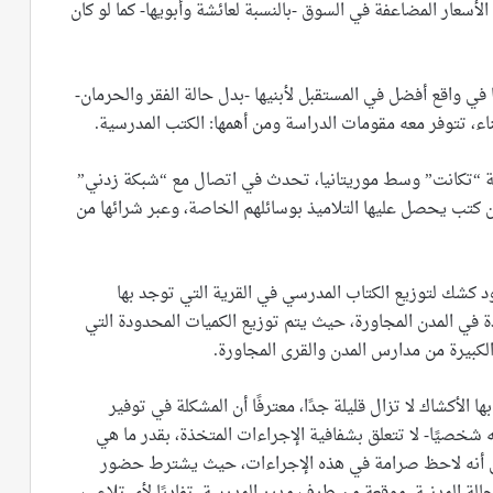
لأسعار المضاعفة في السوق -بالنسبة لعائشة وأبويها- كما لو كان
م الشابة عائشة ذات الـ30 سنة، وأملها في واقع أفضل في المستقبل لأبنيها -بدل حالة الفقر والحرمان-
، تتوفر معه مقومات الدراسة ومن أهمها: الكتب المدرسية.
ية “تكانت” وسط موريتانيا، تحدث في اتصال مع “شبكة زدني”
ن كتب يحصل عليها التلاميذ بوسائلهم الخاصة، وعبر شرائها من
 كشك لتوزيع الكتاب المدرسي في القرية التي توجد بها
ة في المدن المجاورة، حيث يتم توزيع الكميات المحدودة التي
لكبيرة من مدارس المدن والقرى المجاورة.
 الأكشاك لا تزال قليلة جدًا، معترفًا أن المشكلة في توفير
شخصيًا- لا تتعلق بشفافية الإجراءات المتخذة، بقدر ما هي
إلى أنه لاحظ صرامة في هذه الإجراءات، حيث يشترط حضور