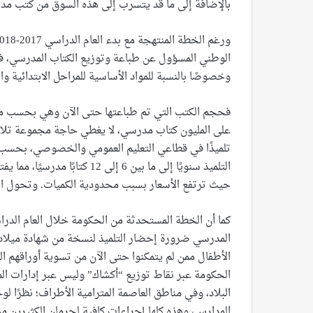
بالإضافة إلى ما قد يتسرب إلى هذه السوق من كتب مد
الوطني المسؤول عن طباعة وتوزيع الكتاب المدرسي، ف
وخصوصًا بالنسبة للمواد الأساسية للمراحل الابتدائية والإ
فحجم الكتب التي تم طباعتها حتى الآن وهي بحسب مصا
تلميذًا في قطاعي التعليم العمومي والخصوصي، بحسب أرق
التلميذ سنويًا إلى ما بين 6 إ
حيث ترتفع الأسعار بسبب محدودية الكميات. وتحول ال
المدرسي ضرورة إحضار التلميذ لنسخة من شهادة ميلا
الأطفال ممن لم يتمكنوا حتى الآن من تسوية أوراقهم ال
الحكومة عبر نقاط توزيع “أكشاك” وليس عبر إدارات ال
البلاد، وفي مناطق العاصمة المترامية الأطراف؛ نظرًا 
المدارس، وهذه كلها إجراءات كافية لحرمان الكثيرين 