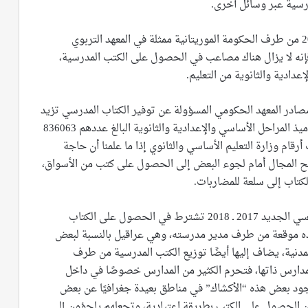
رسية عبر وسائل أخرى.
ورغم الخطة المنتهجة مع بدء العام الدراسي 2017-2018 من طرف الحكومة الموريتانية ممثلة في المعهد التربوي
إنه لا يزال هناك مصاعب في الحصول على الكتب المدرسية،
عدادية والثانوية من التعليم.
در المعهد الحكومي المسؤولة عن توفير الكتاب المدرسي تزيد
على المليون كتاب مدرسي، لا يغطي حاجة مجموعة تلاميذ المراحل الأساسي والإعدادية والثانوية البالغ عددهم 836063
ام وزارة التعليم الأساسي والثانوي إذا ما علمنا أن حاجة
لى 12 كتابًا مدرسيًا، مما يفتح المجال أمام لجوء البعض إلى الحصول على كتب من الأسواق،
كتاب إلى سلعة للمضاربات.
كما أن الخطة المستحدثة من الحكومة خلال العام الدراسي الجديد 2017 ـ 2018 تشترط في الحصول على الكتاب
ده موقعة من طرف مدير مدرسته، وهي عراقيل بالنسبة لبعض
مدنية، يضاف إليها أيضًا توزيع الكتب المدرسية من طرف
مدارس ذاتها، فتحرم الكثير من المدارس خصوصًا في داخل
لوجود بعض هذه “الأكشاك” في مناطق بعيدة جغرافيًا عن بعض
من الحصول على الكتب بطريقة اعتيادية، وتجعلهم يلجؤون إلى