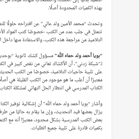
التلميذ بدنيا إلى الكشك، واصطحاب شهادة ميلاد من الح
بهذه الكميات المحدودة أصلًا.
وتحدث “محمد الأمين ولد عالي” عن اقتراحه حلولًا ل
تتمثل في جلب عدد من الكتب -خصوصًا كتب المواد الأس
التلاميذ من مراجعة هذه الكتب، والاستفادة منها داخل 
“
بويا أحمد ولد حماه الله
”
مسؤول كشك ثانوية “بوحديدة
لـ”شبكة زدني”، أن الأكشاك تعاني من نقص كبير في الكت
على تلبية حاجيات التلاميذ، خصوصًا من الكتب الحديثة 
معتبرًا أن أغلب ما هو موجود من الكتب القليلة هي أصلً
الكتاب المدرسي في انتظار الحل النهائي لمشكلة الكتاب
وأشار “بويا أحمد ولد حماه الله” أن إشكالية توفير الك
يزال بعضها قيد التحديث، وإن ما يقام به حاليًا من 
بعض الكتب المدرسية بشكل محدود، معتبرًا أنه مع اكتما
بكميات قادرة على تلبية جميع الطلبات.