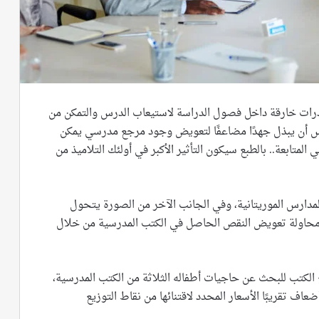
قدرات خارقة داخل فصول الدراسة لاستيعاب الدرس والتمكن من
س أن يبذل جهدًا مضاعفًا لتعويض وجود مرجع مدرسي يمكن
لمتابعة.. بالطبع سيكون التأثير الأكبر في أولئك التلاميذ من
مدارس الموريتانية، وفي الجانب الآخر من الصورة يتحول
ل محاولة تعويض النقص الحاصل في الكتب المدرسية من خلال
الكتب للبحث عن حاجيات أطفاله الثلاثة من الكتب المدرسية،
عاف تقريبًا الأسعار المحدد لاقتنائها من نقاط التوزيع