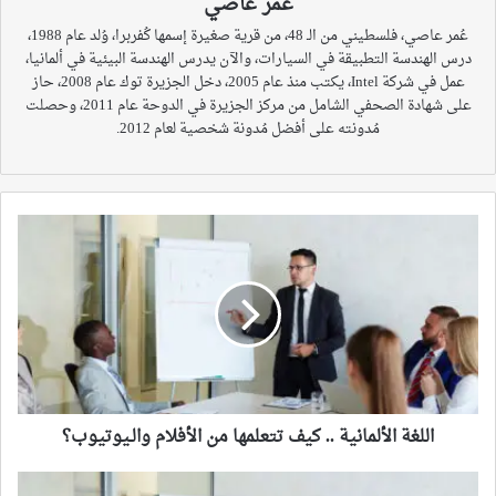
عمر عاصي
عُمر عاصي، فلسطيني من الـ 48، من قرية صغيرة إسمها كُفربرا، وُلد عام 1988،
درس الهندسة التطبيقة في السيارات، والآن يدرس الهندسة البيئية في ألمانيا،
عمل في شركة Intel، يكتب منذ عام 2005، دخل الجزيرة توك عام 2008، حاز
على شهادة الصحفي الشامل من مركز الجزيرة في الدوحة عام 2011، وحصلت
مُدونته على أفضل مُدونة شخصية لعام 2012.
اللغة
الألمانية
..
كيف
تتعلمها
من
الأفلام
والـيوتيوب؟
اللغة الألمانية .. كيف تتعلمها من الأفلام والـيوتيوب؟
ما