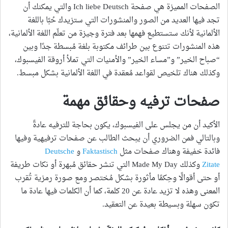
الصفحات المميزة هي صفحة Ich liebe Deutsch والتي يمكنك أن
تجد فيها العديد من الصور والمنشورات التي ستزيدك حُبًا باللغة
الألمانية لأنك ستستطيع فهمها بعد فترة وجيزة من تعلّم اللغة الألمانية،
هذه المنشورات تتنوع بين طرائف مكتوبة بلغة مُبسطة جدًا وبين
“صباح الخير” و”مساء الخير” والأمنيات التي تملأ أروقة الفيسبوك،
وكذلك هناك تلخيص لقواعد مُعقدة في اللغة الألمانية بشكل مبسط.
صفحات ترفيه وحقائق مهمة
الأكيد أن من يجلس على الفيسبوك، يكون بحاجة للترفيه عادةً
وبالتالي فمن الضروري أن يبحث الطالب عن صفحات ترفيهية وفيها
فائدة خفيفة وهناك صفحات مثل
Faktastisch
و
Deutsche
Zitate
وكذلك Made My Day التي تنشر حقائق مُبهرة أو نكات طريفة
أو حتى أقوالًا وحِكمًا مأثورة بشكل مُختصر ومع صورة رمزية تُقرب
المعنى وهذه لا تزيد عادة عن 20 كلمة، كما أن الكلمات فيها عادة ما
تكون سهلة وبسيطة بعيدة عن التعقيد.