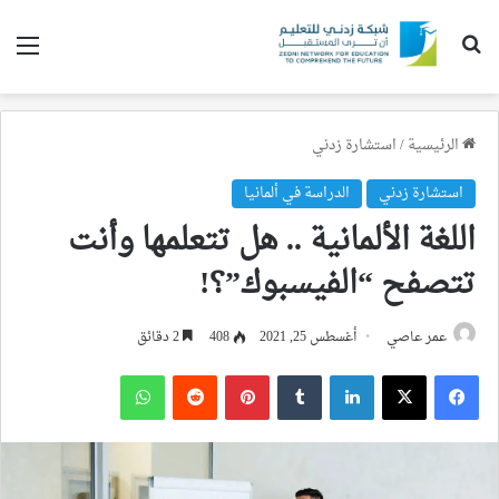
بحث عن
الق
الرئيسية
/
استشارة زدني
استشارة زدني
الدراسة في ألمانيا
اللغة الألمانية .. هل تتعلمها وأنت
تتصفح “الفيسبوك”؟!
عمر عاصي
أغسطس 25, 2021
408
2 دقائق
فيسبوك
‫X
لينكدإن
بينتيريست
واتساب