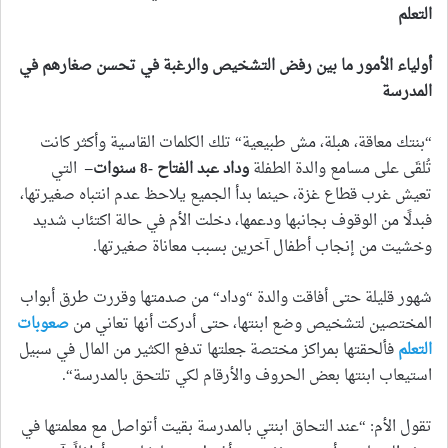
التعلم
أولياء الأمور ما بين رفض التشخيص والرغبة في تحسن صغارهم في
المدرسة
“بنتك معاقة، هبلة، مش طبيعية“ تلك الكلمات القاسية وأكثر كانت
تُلقَى على مسامع والدة الطفلة
وداد عبد الفتاح
-8 سنوات–
التي
تعيش غرب قطاع غزة، حينما بدأ الجميع يلاحظ عدم انتباه صغيرتها،
فبدلًا من الوقوف بجانبها ودعمها، دخلت الأم في حالة اكتئاب شديد
وخشيت من إنجاب أطفال آخرين بسبب معاناة صغيرتها.
شهور قليلة حتى أفاقت والدة “وداد“ من صدمتها وقررت طرق أبواب
المختصين لتشخيص وضع ابنتها، حتى أدركت أنها تعاني من
صعوبات
التعلم
فألحقتها بمراكز مختصة جعلتها تدفع الكثير من المال في سبيل
استيعاب ابنتها بعض الحروف والأرقام لكي تلتحق بالمدرسة“.
تقول الأم: “عند التحاق ابنتي بالمدرسة بقيت أتواصل مع معلمتها في