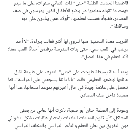
قاطعتنا الحديث الطفلة “جنى“ ذات الثماني سنوات، على ما يبدو
فهمت ما تقوله معلمتها عن وضع الأطفال الذين يدرسون في صف
المصادر، ففجأة همست لمعلمتها: “أولاد عمي ينادون علي دبة
وساقطة“.
اقتربت معدة التحقيق منها لتروي لها أكثر فقالت ببراءة: “لا أحد
يرغب في اللعب معي، حتى بنات المدرسة يرفضن أحيانًا اللعب معنا؛
لأننا نتعلم في هذا الفصل“.
وبعد أسئلة بسيطة طرحت على “جنى“ للتعرف على طبيعة تقبل
عائلتها لوضعها التعليمي قالت “بابا دائمًا يشجعني على الدراسة“، كما
تحصل على علامة جيدة في حال أخبرتهم بموعد امتحانها، عدا أنها
سعيدة داخل صف المصادر.
وعودة إلى المعلمة حنان أبو صفية، ذكرت أنها تعاني من بعض
المشاكل، كأن تقوم المعلمات العاديات باختيار طالبات بشكل عشوائي
دون التفريق بين بطئ التعلم والتأخر الدراسي والتخلف الدراسي.