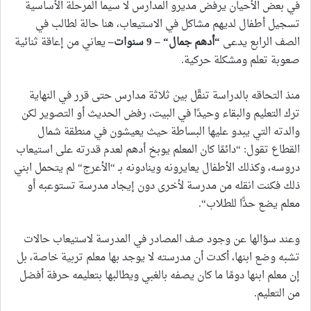
في بعض الأحيان يرفض مديرو المدارس لا سيما المرحلة الأساسية
تسجيل أطفال لديهم مشاكل في الاستيعاب، هنا حالة لطالب في
الصف الرابع يدعى
“أدهم جمال“ – 9 سنوات–
يعاني من إعاقة ثنائية
صعوبة تعلم ومشكلة حركية.
منذ التحاقه بالدراسة تنقَّل بين ثلاثة مدارس حتى قرر في النهاية
ترك التعليم والبقاء وحيدًا في البيت، رفض الحديث أو التصوير لكن
والدته التي يبدو عليها البساطة حيث يعيشون في منطقة شمال
القطاع تقول: “دائمًا كان المعلم يوبخ أدهم لعدم قدرته على استيعاب
دروسه، وكذلك الأطفال يعايرونه وينادونه بـ “الأعرج“ لم يتحمل ابني
ذلك فكنت انقله من مدرسة لأخرى دون إيجاد مدرسة تستوعبه أو
معلم يضع حدًّا للطلاب“.
وعند سؤالها عن وجود صف المصادر في المدرسة لاستيعاب حالات
تشبه وضع ابنها، أكدت أن مدرسته لا يوجد بها معلم تربية خاصة، بل
إن معلم ابنها دومًا ما كان يصفه بالغبي ويطالبها بتعليمه حرفة أفضل
من التعليم.