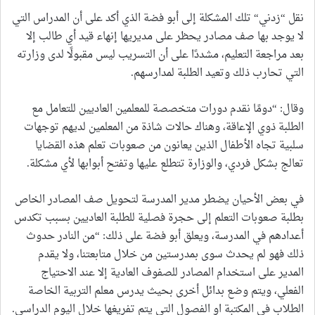
نقل “زدني“ تلك المشكلة إلى أبو فضة الذي أكد على أن المدراس التي
لا يوجد بها صف مصادر يحظر على مديريها إنهاء قيد أي طالب إلا
بعد مراجعة التعليم، مشددًا على أن التسريب ليس مقبولًا لدى وزارته
التي تحارب ذلك وتعيد الطلبة لمدارسهم.
وقال: “دومًا نقدم دورات متخصصة للمعلمين العاديين للتعامل مع
الطلبة ذوي الإعاقة، وهناك حالات شاذة من المعلمين لديهم توجهات
سلبية تجاه الأطفال الذين يعانون من صعوبات تعلم هذه القضايا
تعالج بشكل فردي، والوزارة تتطلع عليها وتفتح أبوابها لأي مشكلة.
في بعض الأحيان يضطر مدير المدرسة لتحويل صف المصادر الخاص
بطلبة صعوبات التعلم إلى حجرة فصلية للطلبة العاديين بسبب تكدس
أعدادهم في المدرسة، ويعلق أبو فضة على ذلك: “من النادر حدوث
ذلك فهو لم يحدث سوى بمدرستين من خلال متابعتنا، ولا يقدم
المدير على استخدام المصادر للصفوف العادية إلا عند الاحتياج
الفعلي، ويتم وضع بدائل أخرى بحيث يدرس معلم التربية الخاصة
الطلاب في المكتبة او الفصول التي يتم تفريغها خلال اليوم الدراسي.