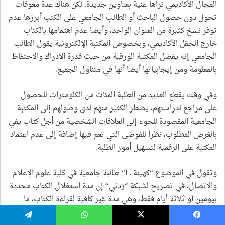
يسبوك
‫X
واتساب
تيلقرام