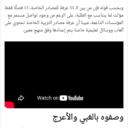
وبحسَب قوله فإن من بين الـ 55 غرفة للمصادر الخاصة، 13 فصلًا فقط
مؤثث لما يتناسب مع الطلبة، على الرغم من وجود تواصل مستمر مع
المؤسسات الداعمة، مبينا أن غرفة مصادر التربية الخاصة تحتوي على
ألعاب ووسائل تعليمية خاصة يتم إعدادها وفق منهج معين.
وصفوه بالغبي والأعرج