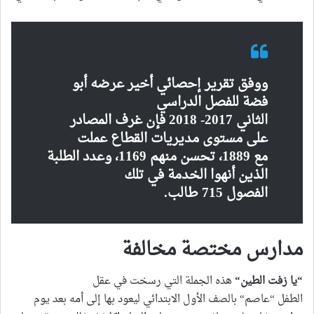
ووفق تقرير إحصائي أخير عرضه أبو
فضة للفصل الدراسي
الثاني 2017- 2018 فإن غرف المصادر
على مستوى مديريات القطاع عملت
مع 1889، تحسن منهم 1169، وعدد الطلبة
الذين أنهوا الخدمة في تلك
الفصول 715 طالب.
مدارس مختصة مخالفة
“يا زفت الطين“
هذه الجملة التي رسخت في عقل
الطفل “عاصم“ بالصف الأول الابتدائي ليعود بها إلى أمه بعد يوم