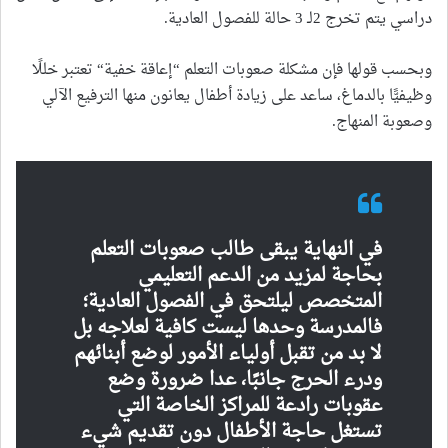
دراسي يتم تخرج 2لـ 3 حالة للفصول العادية.
وبحسب قولها فإن مشكلة صعوبات التعلم “إعاقة خفية“ تعتبر خللًا
وظيفيًّا بالدماغ، ساعد على زيادة أطفال يعانون منها الترفيع الآلي
وصعوبة المنهاج.
في النهاية يبقى طالب صعوبات التعلم
بحاجة لمزيد من الدعم التعليمي
المتخصص ليلتحق في الفصول العادية؛
فالمدرسة وحدها ليست كافية لعلاجه بل
لا بد من تقبل أولياء الأمور لوضع أبنائهم
ودرء الحرج جانبًا، عدا ضرورة وضع
عقوبات رادعة للمراكز الخاصة التي
تستغل حاجة الأطفال دون تقديم شيء