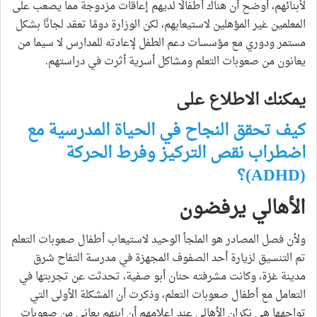
لأبنائهم، أوضح أن هناك أطفالًا لديهم إعاقات مزدوجة مما يصعب على
المعلمين غير المؤهلين لاستيعابهم، لكن الوزارة دومًا تعقد لجانًا بشكل
مستمر ودوري مع مؤسسات دعم الطفل لإعادته للمدارس لا سيما من
يعانون من صعوبات التعلم ومشاكل أسرية أثرت في دراستهم.
يمكنك الاطلاع على
كيف تحقق النجاح في الحياة المدرسية مع
اضطراب نقص التركيز وفرط الحركة
(ADHD)؟
الأهالي يرفضون
ولأن فصل المصادر هو الملجأ الوحيد لاستيعاب أطفال صعوبات التعلم
تم التنسيق لزيارة أحد الصفوف المجهزة في مدرسة التفاح شرق
مدينة غزة، وكانت مشرفته حنان أبو صفية، تحدثت عن تجربتها في
التعامل مع أطفال صعوبات التعلم، وذكرت أن المشكلة الأولى التي
تواجهها هي نكران الأهالي عند إعلامهم أن ابنهم يعاني من صعوبات