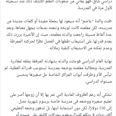
دراسي شاق، فهو يعاني من صعوبات التعلم اكتُشف ذلك عند تسجيله
لأول مرة في المدرسة.
ظنت والدة “عاصم“ أنه سيعود لها بجملة مفيدة أو كلمات جديدة من
مدرسته، لكن معلمته كانت توبخه وتنعته بصفات يجهل معناها، وبعد
عدة ألفاظ مسيئة راجعت والدته معلمته، حيث إن الأخيرة بررت ذلك
بعدم قدرتها على استيعاب طفلها في الفصل نظرًا لحركته المفرطة
وعدم تمكنه من الاستيعاب كبقية زملائه.
نهاية العام الدراسي فوجئت والدته بشهادته المرفقة بملفه لمغادرة
المدرسة، ومطالبة معلمته بوضعه بمدرسة تستوعب قدراته العقلية، لم
تيأس الأم وطرقت أبواب المراكز الخاصة عل صغيرها يتحسن
مستواه الدراسي.
تحكي أنه رغم الظروف المادية التي تمر بها إلا أن زوجها أصر على
تعليم صغيره ووضعه في مدرسة خاصة برسوم شهرية تصل
إلى 150 دولارًا، لكن دون استجابة ابنها، بل تدهور وضعه التعليمي
أكثر، وبات لا يتكلم كثيرًا، ويقوم بحركات كالنقر على جسده أو