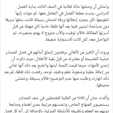
وتحكي أن وصلتها حالة لطالبة في الصف الثالث بداية الفصل
الدراسي، يئست معلمة الفصل في التعامل معها، ثم حولت إليها
لتقويمها، لكن بمجرد إعطائها ورقة امتحان بسيطة قامت بحلها سريعًا
دون مساعدة؛ ليتبين فيما بعد أنها طفلة عادية لكن مهملة من قبل
أسرتها المفككة، فالأم توفيت والأب متزوج لا يهتم بصغيرته، تم
التواصل معه، لكن كانت الاستجابة ضعيفة.
وروت أن الكثير من الأهالي يرفضون إلحاق أبنائهم في فصل المصادر
خشية الفضيحة أو معايرته من قبل بقية الأطفال، حيث ذكرت أن
إحدى الأمهات حينما قيمت اللجنة ابنتها واتضح بعد ذلك أنها تعاني
من إعاقة عقلية وصعوبة تعلم وطيف توحد، رفضت ذلك قطعًا، ثم بعد
ذلك انهارت وطلبت منها عدم التوضيح؛ فالأم بسيطة، وتخشى
محيطها.
وأكدت حنان أن 90% من الطلبة الملتحقين في صف المصادر
يستجيبون للمنهاج الخاص، وتحسنهم مرتبط بمدى اهتمام ومتابعة
ذويهم مع المعلم وتطبيقه للأنشطة المنزلية، بالإضافة إلى أنه كل فصل