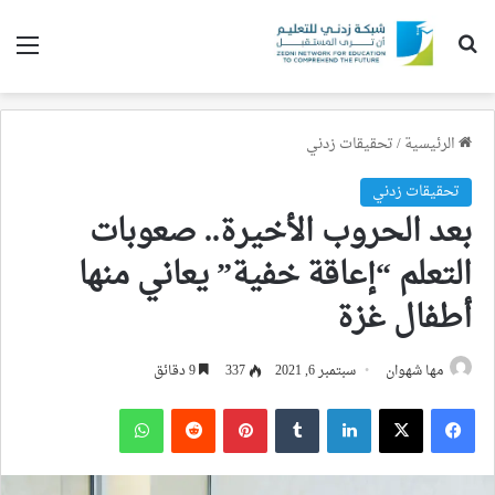
بحث عن
الق
الرئيسية
/
تحقيقات زدني
تحقيقات زدني
بعد الحروب الأخيرة.. صعوبات
التعلم “إعاقة خفية” يعاني منها
أطفال غزة
مها شهوان
سبتمبر 6, 2021
337
9 دقائق
فيسبوك
‫X
لينكدإن
بينتيريست
واتساب