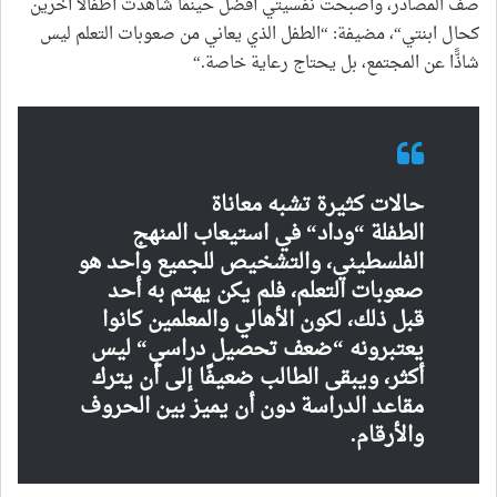
صف المصادر، وأصبحت نفسيتي أفضل حينما شاهدت أطفالًا آخرين
كحال ابنتي“، مضيفة: “الطفل الذي يعاني من صعوبات التعلم ليس
شاذًّا عن المجتمع، بل يحتاج رعاية خاصة.“
حالات كثيرة تشبه معاناة
الطفلة “وداد“ في استيعاب المنهج
الفلسطيني، والتشخيص للجميع واحد هو
صعوبات التعلم، فلم يكن يهتم به أحد
قبل ذلك، لكون الأهالي والمعلمين كانوا
يعتبرونه “ضعف تحصيل دراسي“ ليس
أكثر، ويبقى الطالب ضعيفًا إلى أن يترك
مقاعد الدراسة دون أن يميز بين الحروف
والأرقام.