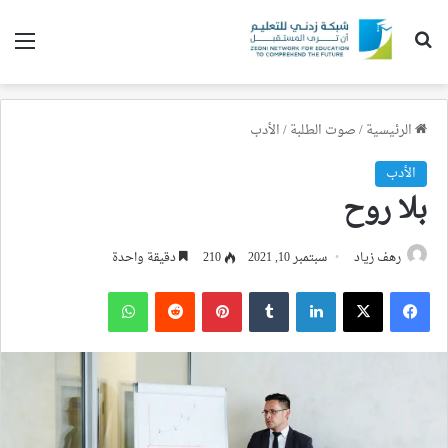
بحث عن
الق
الرئيسية
/
صوت الطلبة
/
الأدب
الأدب
بلا روح
رهف زياد
سبتمبر 10, 2021
210
دقيقة واحدة
فيسبوك
‫X
لينكدإن
بينتيريست
واتساب