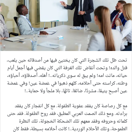
تحت ظل تلك الشجرة التي كان يختبئ فيها من أصدقائه حين يلعب،
قتل والده! وتحت أنقاض تلك الغرفة التي كان يقضي فيها أجمل أيام
حياته، ماتت امه! ولم يبق له سوى ذكرياته..! أهله، أصدقاؤه، أحباؤه،
وطنه، كراسته حتى أحلامه، كلهم ذهبوا في غمضة عين! وفي غمضة
عين أصبح يتيمًا، مشردًا، ضائعًا، تائهًا، بلا ملجأ ولا حماية..!
مع كل رصاصة كان يفقد عفوية الطفولة. مع كل انفجار كان يفقد
براءته. ومع ذلك الصمت العربي المطبق، فقد روح الطفولة. فقد حتى
كلماته وحروفه وفقد معهم تلك الضحكة الخجولة، تلك النظرة
الطموحة، وتلك الأحلام الوردية..! كانت أحلامه بسيطة، فقط كان