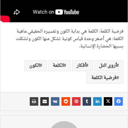
ش
ب
ك
ة
ز
د
ن
ي
ل
ل
ت
ع
ل
ي
م