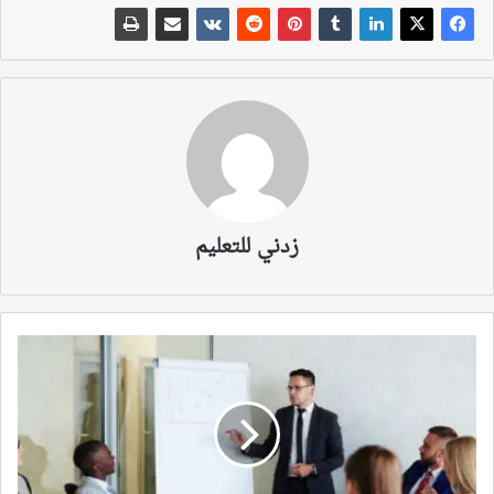
زدني للتعليم
ا
ل
م
ت
س
ر
ب