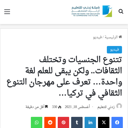
بحث عن
الق
الرئيسية
/
فيديو
فيديو
تتنوع الجنسيات وتختلف
الثقافات.. ولكن يبقى للعلم لغة
واحدة… تعرف على مهرجان التنوع
الثقافي في تركيا…
زدني للتعليم
أغسطس 18, 2021
330
أقل من دقيقة
فيسبوك
‫X
لينكدإن
‏Tumblr
بينتيريست
‏Reddit
واتساب