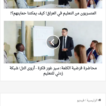
و
ن
المتسربون من التعليم في العراق! كيف يمكننا حمايتهم؟!
م
ن
ا
م
ل
ح
ت
ا
ع
ض
ل
ر
ي
ة
م
ف
ف
ر
ي
ض
ا
محاضرة فرضية الكلمة: سبر غور فكرة - أروى التل/ شبكة
ي
ل
ة
زدني للتعليم
ع
ا
ر
ل
ا
ك
ق
ل
!
م
ك
ة