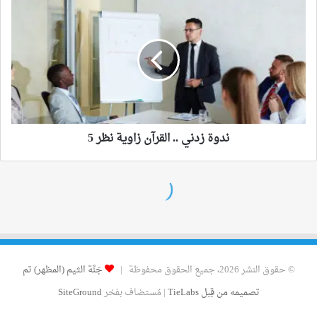
© حقوق النشر 2026، جميع الحقوق محفوظة |
جَنَّة الثيم (المظهر) تم
تصميمه من قِبل TieLabs
| مُستضاف بفخر
SiteGround