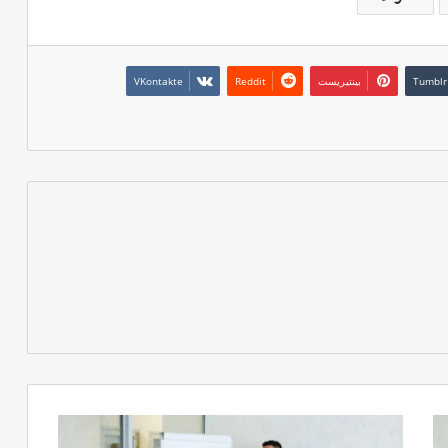
بينتيريست
ما
ذنبهم