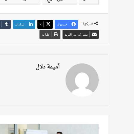
شاركها
فيسبوك
‫X
لينكدإن
مشاركة عبر البريد
طباعة
أميمة دلال
لم
يبقى