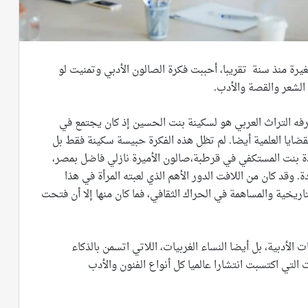
ة منذ سنة تقريبا، أحببت فكرة الصالون الأدبي وتمنيت لو
لشعر والقصة والأدب.
فه التراث العربي هو لسكينة بنت الحسين إذ كان يجتمع في
القضايا العلمية أيضا. لم تظل هذه الفكرة حبيسة سكينة فقط بل
دة بنت المستكفي في قرطبة،صالون الأميرة نازلي فاضل بمصر،
وقد كان من اللافت الدور الأهم الذي لعبته المرأة في هذا
تاريخية والمساهمة في الحراك الثقافي، فما كان منها إلا أن فتحت
 الأدبية، بل أيضا النساء الغربيات، اللاتي اتسمن بالذكاء
لتي اكتسبت انتشارا عالميا كل أنواع الفنون والأدب