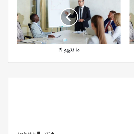
؟!
ما ذنبهم ؟!