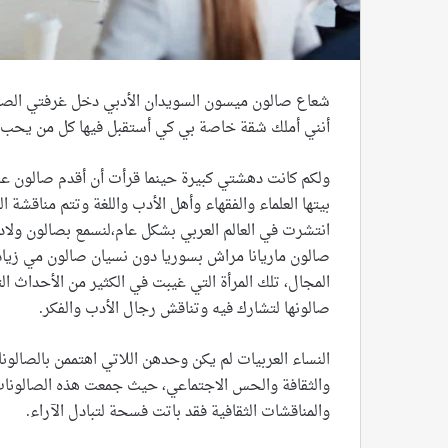
شعاع صالون ميسون السويدان الأدبي دخل غرفتي الصغير
أنني أملك شقة خاصة بي كي أستقبل فيها كل من يحب ا
ولكم كانت دهشتي كبيرة حينما قرأت أن أقدم صالون عر
بيتها العلماء والفقهاء وأهل الأدب واللغة وتتم مناقشة 
انتشرت في العالم العربي بشكل عام،لنسمع بصالون ولا
صالون ماريانا مراش بسوريا دون نسيان صالون مي زيادة. 
المجال، تلك المرأة التي غيبت في الكثير من الأحداث ال
صالونها لتشارك فيه وتناقش رجال الأدب والفكر.
النساء العربيات لم يكن وحدهن اللاتي اهتممن بالصالونات
والثقافة والحس الاجتماعي، حيث جمعت هذه الصالونات ا
والمناقشات الثقافية فقد باتت فسحة لتبادل الآراء.