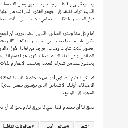
وبالعودة إلى واقعنا اليوم، أصبحت ترى بعض التجمعات
الأدبية تراها تفتقد إلى جوهر الفكرة التي أتت من أجله
فعل الحضور والتقاط “السيلفي” لاغير، وإن سألت نفسك
أمام كل هذا وفكرة الصالون الأدبي أيضا، قررت أن اجمع
مكان عام وبسيط، بعيدا عن ضوضاء المظاهر و”البرستيج
حضور ثلاث شابات وشاب، خرجنا من لقائنا الأول ذاك بقر
للصالون، وعن دلالة الاسم، فسانتا كروز هو الاسم القديم 
بحضور عدد من شعراء المدينة بمختلف الأعمار واللغات
لم يكن تنظيم الصالون أمرا سهلا، خاصة بالنسبة لفتاة لا
الأصدقاء، أولئك الأشخاص الذين يؤمنون بنفس الفكرة
المجرد إلى الواقع.
يحق لنا أن ننتقد واقعنا الذي لا يروق لنا، ويحق لنا أن ن
شعر
صالون أدبي
صالونات ثقافية