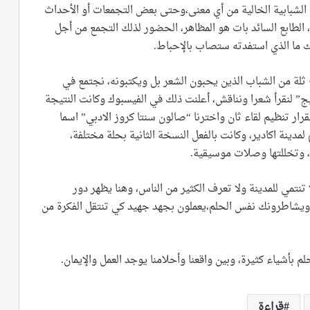
 الشبابية الخالية من أي معنى،وحتى بعض التجمعات أو الأحداث
ا، الطابع السائد بات هو المظاهر، الحضور لذلك التجمع من أجل
 ما الذي استفدته ستصاب بالإحباط.
 ثلة من الشباب الذين يحبون الشعر بل ويكتبونه، نجتمع في
” لنقرأ شعرا ونناقش، أعلنت ذلك في الفيسبوك وكانت النتيجة
ار تنظيم لقاء ثان واخترنا “صالون سنتا كروز الادبي” اسما
لمدينة اكادير، وكانت بالفعل النسخة الثانية بحلة مختلفة،
، وتخللتها وصلات موسيقية.
 تنتمي للمدينة ولا تعرف الكثير من الناس، وهنا يظهر دور
 ويشاطرونك نفس الحلم،يعملون بجهد جهيد كي تنتقل الفكرة من
حلم بأشياء كثيرة، وبين واقعنا وأحلامنا يوجد العمل والإيمان.
قراءة