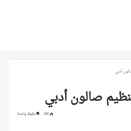
الون أدبي
نظيم صالون أدبي
286
دقيقة واحدة