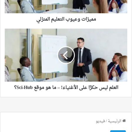
مميزات وعيوب التعليم المنزلي
العلم
ليس
حكرًا
على
الأغنياء!
–
ما
هو
موقع
Sci-
العلم ليس حكرًا على الأغنياء! – ما هو موقع Sci-Hub؟
Hub؟