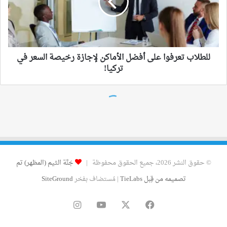
© حقوق النشر 2026، جميع الحقوق محفوظة |
جَنَّة الثيم (المظهر) تم
تصميمه من قِبل TieLabs
| مُستضاف بفخر
SiteGround
فيسبوك
‫X
‫YouTube
انستقرام