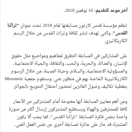
آخر موعد للتقديم
:
16 نوفمبر 2018.
تنظم مؤسسة قدس كارتون مسابقتها لعام 2018 تحت عنوان
“
تراثنا
القدس
”
، والتي تهدف لنشر ثقافة وتراث القدس من خلال الرسم
الكاريكاتيري.
على المشاركين في المسابقة التطرق لمفاهيم ومواضيع مثل حقوق
الإنسان، والعدالة، والحرية، والحب، والثقافة، والحياة الاجتماعية،
والمسؤولية الاجتماعية، والسلام، وحياة المدينة، من خلال الرسوم
الكاريكاتيرية الخاصة بهم في منظور غني. وستقوم جمعية Mirasimiz
بتغطية تكاليف وصول الفائزين لحضور احتفال التتويج بالجوائز.
ومن أهم معايير المسابقة أنها مفتوحة أمام المشتركين من الأعمار
كافة للمحترفين والهواة ويستطيع المشتركون إرسال أكثر من صورة
واحدة بنفس فكرة المسابقة “تراثنا القدس”، كما يجب ألا يكون
المشترك قد حاز على جائزة لمسابقة أخرى عن نفس العمل الفني.