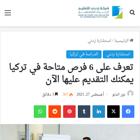
بحث عن
الق
الرئيسية
/
استشارة زدني
استشارة زدني
الدراسة في تركيا
تعرف على 6 فرص متاحة في تركيا
يمكنك التقديم عليها الآن
نور الدلو
أغسطس 27, 2021
507
3 دقائق
فيسبوك
‫X
لينكدإن
بينتيريست
واتساب