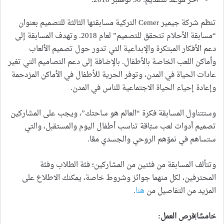
آخر موعد للتقديم: 30 نوفمبر 2018.
تنظم شركة جيمير Cemer التركية مسابقتها الثالثة للتصميم بعنوان
“مسابقة الأحلام تتحقق للتصميم” لعام 2018. وتهدف المسابقة إلى
دعم الأفكار المبتكرة والإبداعية التي تدور حول تصميم الألعاب
وأماكن اللعب الخاصة بالأطفال. بالإضافة إلى دعم التصاميم التي تغير
عادات الحياة في المدن، وتوفر الحرية للأطفال في الأماكن المزدحمة
وإعادة إحياء الحياة الاجتماعية للناس في المدن.
وستتناول المسابقة فكرة “العالم هو ساحتك”، ويجب على المشاركين
تصميم أدوات لعب سبّاقة تناسب أطفال اليوم والمستقبل، والتي
ستساهم في نموّهم الروحي والجسدي معًا.
وتتألف المسابقة من فئتين من المشاركين؛ فئة الطلاب وفئة
المحترفين، لكل منهما جوائز وشروط خاصة، يمكنك الاطلاع على
المزيد من التفاصيل من
هنا
.
خامسًا|فرص العمل
: