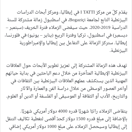
يقدّم كلّ من مركز I TATTI في إيطاليا، ومركز أبحاث الدراسات
البيزنطية التابع لجامعة Bogaziçi، في اسطنبول زمالة مشتركة للسنة
الدراسية 2019-2020. حيث سيقضى الزملاء فترة الخريف (سبتمبر –
ديسمبر) في اسطنبول، تركيا وفترة الربيع (يناير – يونيو) في فلورنسا،
إيطاليا. ستركز الزمالة على التفاعل بين إيطاليا والإمبراطورية
البيزنطية.
تهدف هذه الزمالة المشتركة إلى تعزيز تطوير الأبحاث حول العلاقات
البيزنطية الإيطالية المتأخرة من خلال دعم الباحثين في بداية حياتهم
المهنية الذين يستكشف عملهم العلاقات البيزنطية بين الثقافات في
أواخر العصور الوسطى من خلال دراسة الفن والعمارة والآثار
والتاريخ، الأدب أو الثقافة أو الموسيقى أو الفلسفة أو الدين أو العلوم.
يتقاضى الزملاء راتبًا شهريًا قدره 4000 دولار أمريكي شهريًا.
بالإضافة إلى مبلغ قدره 1500 دولار كحدّ أقصى لتغطية تكاليف التنقل
إلى إيطاليا وسيحصل الزملاء على مبلغ 1000 دولار أمريكي إضافي