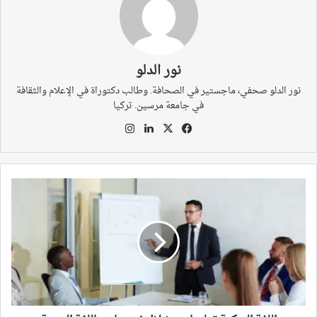
نور الدلو
نور الدلو صحفي، ماجستير في الصحافة. وطالب دكتوراة في الإعلام والثقافة
في جامعة مرسين. تركيا
‫X
فيسبوك
لينكدإن
انستقرام
اللغة
التركية
تعلمها
من
خلال
4
مصادر
باللغة
العربية