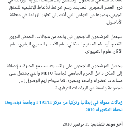
10،000 سنة في الأناضول. ويتضمن بناء شبكات القرابة الوراثية في
قرى العصر الحجري الحديث، رسم خرائط للأنماط الإقليمية للتدفق
الجيني، وغيرها من العوامل التي أدّت إلى تطوّر الزراعة في منطقة
الأناضول.
سيعمل المرشحون الناجحون في واحد من مجالات، الحمض النووي
القديم، أو، علم الجينوم السكاني، علم الأحياء الحيوي البشري، علم
الآثار، علوم الكمبيوتر.
يحصل المرشحون الناجحون على راتب يتناسب مع الخبرة. بالإضافة
إلى السكن داخل الحرم الجامعي لجامعة METU والذي يشتمل على
مساحات خضراء واسعة وبحيرة. كما سيتاح لهم الوصول إلى
مجموعة واسعة من الرياضات الترفيهية.
زمالات ممولة في إيطاليا وتركيا من مركز I TATTI وجامعة Bogaziçi
لحملة الدكتوراه 2019
آخر موعد للتقديم
:
15 نوفمبر 2018.