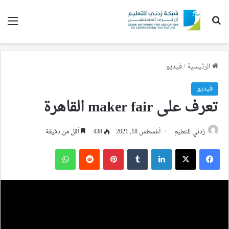
بحث عن
الق
الرئيسية
/
فيديو
فيديو
تعرف على maker fair القاهرة
زدني للتعليم
أغسطس 18, 2021
438
أقل من دقيقة
فيسبوك
‫X
لينكدإن
بينتيريست
واتساب