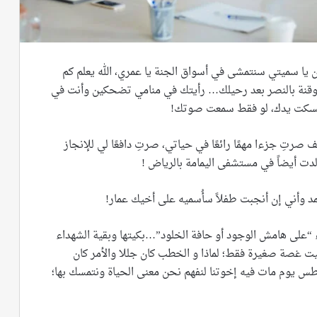
 يا سميتي سنتمشى في أسواق الجنة يا عمري، الله يعلم كم
قنة بالنصر بعد رحيلك… رأيتك في منامي تضحكين وأنت في
أمسكت يدك، لو فقط سمعت صوتك!
رتِ جزءا مهمًا رائعًا في حياتي، صرتِ دافعًا لي للإنجاز
دت أيضاً في مستشفى اليمامة بالرياض !
د وأني إن أنجبت طفلاً سأُسميه على أخيك عمار!
ء “على هامش الوجود أو حافة الخلود”…بكيتها وبقية الشهداء
بقيت غصة صغيرة فقط؛ لماذا و الخطب كان جللا والأمر كان
طس يوم مات فيه إخوتنا لنفهم نحن معنى الحياة ونتمسك بها؛