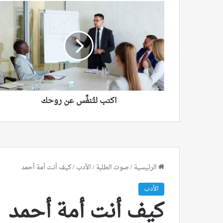
اكتب
لتُنفِّس
عن
روحك
اكتب لتُنفِّس عن روحك