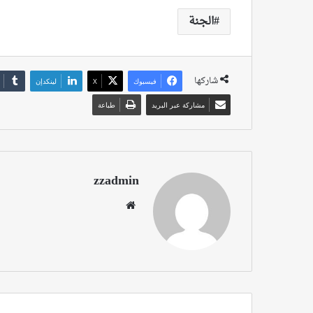
الجنة
شاركها
فيسبوك
‫X
لينكدإن
مشاركة عبر البريد
طباعة
zzadmin
موقع
الويب