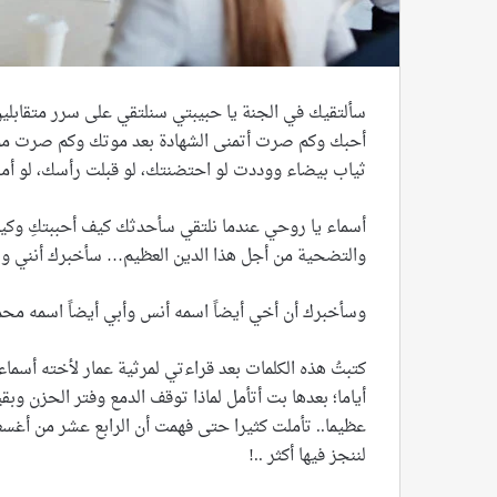
سألتقيك في الجنة يا حبيبتي سنلتقي على سرر متقابلين
أحبك وكم صرت أتمنى الشهادة بعد موتك وكم صرت مو
ثياب بيضاء ووددت لو احتضنتك، لو قبلت رأسك، لو 
أسماء يا روحي عندما نلتقي سأحدثك كيف أحببتكِ وكيف ص
والتضحية من أجل هذا الدين العظيم… سأخبرك أنني ول
وسأخبرك أن أخي أيضاً اسمه أنس وأبي أيضاً اسمه محم
كتبتُ هذه الكلمات بعد قراءتي لمرثية عمار لأخته أسما
أياما؛ بعدها بت أتأمل لماذا توقف الدمع وفتر الحزن و
عظيما.. تأملت كثيرا حتى فهمت أن الرابع عشر من أغس
لننجز فيها أكثر ..!