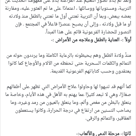
ولقد تم بناء تصور التعليم عند الفراعنة بناءً على مفهومنا الحديث عن
التربية، ومستوياتها ووسائلها ، اعتمادًا على ما تم العثور عليه، ومقارنة
بعضه ببعض، وبما أن التربية تعتني أول ما تعتني بالطفل منذ ولادته
أو ما قبل ولادته ، وإلى أن يصبح عنصرًا فاعلاً في المجتمع . فإن
التصور للحضارة الفرعونية قائم على هذا المبدأ.
أولاً :- العناية بالطفل وعلاجه من الأمراض :-
منذُ ولادة الطفل وهم يحيطونه بالرعاية الكاملة وما يرددون حوله من
التمائم والكلمات السحرية حتى تحفظه من الآلام والأوجاع كما كانوا
يعتقدون وحسب كتاباتهم الفرعونية القديمة.
كما أنهم قد تنبهوا لها وحاولوا علاج الأمراض التي تظهر على أطفالهم
صغارًا، وهي لا تبعد كثيرًا عما يهتم به الأهل في هذه الأيام، وخاصة ما
يتعلق بالبطن من مغص وألم، وما يتعلق بالعيون من رمد وغيره، وما
يصاحب التسنين من ارتفاع في درجة الحرارة، وكانوا يستعملون
العقاقير، والتمائم والرقى.
ثانيًا:- مرحلة الدمى والألعاب:-