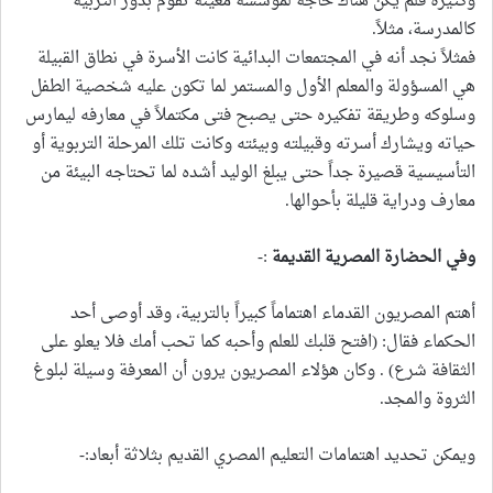
وكثيرة فلم يكن هناك حاجة لمؤسسة معينة تقوم بدور التربية
كالمدرسة، مثلاً.
فمثلاً نجد أنه في المجتمعات البدائية كانت الأسرة في نطاق القبيلة
هي المسؤولة والمعلم الأول والمستمر لما تكون عليه شخصية الطفل
وسلوكه وطريقة تفكيره حتى يصبح فتى مكتملاً في معارفه ليمارس
حياته ويشارك أسرته وقبيلته وبيئته وكانت تلك المرحلة التربوية أو
التأسيسية قصيرة جداً حتى يبلغ الوليد أشده لما تحتاجه البيئة من
معارف ودراية قليلة بأحوالها.
وفي الحضارة المصرية القديمة
:-
أهتم المصريون القدماء اهتماماً كبيراً بالتربية، وقد أوصى أحد
الحكماء فقال: (افتح قلبك للعلم وأحبه كما تحب أمك فلا يعلو على
الثقافة شرع) . وكان هؤلاء المصريون يرون أن المعرفة وسيلة لبلوغ
الثروة والمجد.
ويمكن تحديد اهتمامات التعليم المصري القديم بثلاثة أبعاد:-