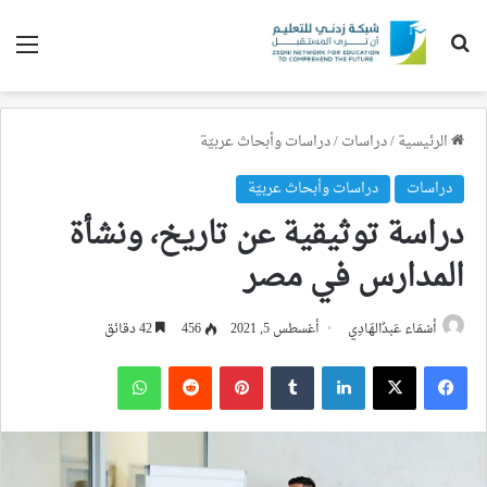
بحث عن
الق
الرئيسية
/
دراسات
/
دراسات وأبحاث عربيّة
دراسات
دراسات وأبحاث عربيّة
دراسة توثيقية عن تاريخ، ونشأة
المدارس في مصر
أسْمَاء عَبدُالهَادِي
أغسطس 5, 2021
456
42 دقائق
فيسبوك
‫X
لينكدإن
بينتيريست
واتساب