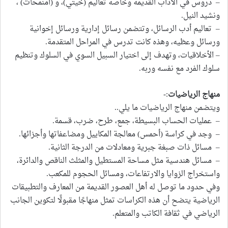
– دروس في الآداب القديمة وخاصة تعاليم (خيتي)، و (امنمحات) ،
ونشيد النيل.
– تعاليم أدب الرسائل، وتتضمن رسائل إدارية ورسائل إخوانية
ورسائل وعظيه، وهذه كانت تدرس في المراحل المتقدمة.
– الأخلاقيات، وتهدف إلى اختيار السبيل السوي في السلوك وتنظيم
سلوك الفرد مع نفسه وربه.
منهاج الرياضيات
:-
ويتضمن منهاج الرياضيات ما يلي..
– عمليات الحساب البسيطة، جمع، طرح، ضرب، قسمة.
– وجد في كراسة (أحمس) معالجة المكاييل ومضاعفاتها وأجزائها.
– مسائل ذات صبغة جبرية ومعادلات من الدرجة الثانية.
– مسائل هندسية مثل مساحة المستطيل والمثلث الناقص والدائرة،
واستخراج الزوايا والارتفاعات، ومسائل الحجوم للمكعب.
وفي حدود ما توصل له أهل العصور القديمة من المعارف والتطبيقات
الرياضية يتضح أن هذه الكراسات تمثل منهاجًا مقبولًا لتكوين الجانب
الرياضي في ثقافة الكاتب والمتعلم.