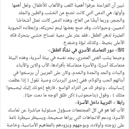
تبين أن الفراعنة عرفوا أهمية اللعب والألعاب للأطفال، ولعل أهمها
وأولها، هي الدمى التي كانت تصنع من الخشب والطين والجلد
والحجر، وربما أيضًا من العاج، وهذه الدمى كانت تمثل أشخاصًا
آدميين، وحيوانات، وقد صنع بعضها ليتم تحريكه، وإعطاءه الحيوية
المثيرة لذهن الطفل ، فقد عثر على دمية تمساح خشبي يتحرك فكه
الأعلى بخيط ، وكذلك لبؤة وضفدع.
ثالثًا:- دور التماسك الأسري
في نشأة الطفل:-
وحينما يشب الفتى المصري، يجد نفسه في بيئة أسرية، وهذه البيئة
متماسكة أسريًا، والأسرة متماسكة بأفرادها، الأب والابن والأبناء
والبنات والجد والجدة والخدم، وكان على المربين أن يرسخوا في
أبنائهم الحب والوئام، ففي إحدى البرديات وصية تقول { إذا عظمت
إنسانيتك ، وتوفر لك من الثراء الواسع ، فارفع إخوتك إليك ليصبحوا
مثلك } ، وقول (بتاححوتب) }كن طلق الوجه ما دمت حيًا{.
رابعًا :- التربية داخل الأسرة
:-
الأب كما هو في كل المجتمعات مسؤول مسئولية مباشرة عن تماسك
الأسرة، ودعم الاتجاهات التي يراها صحيحة، ويسيطر سيطرة تامة
على زوجته وأولاده، ويوجههم ويزودهم بالمفاهيم الأساسية، وخاصة