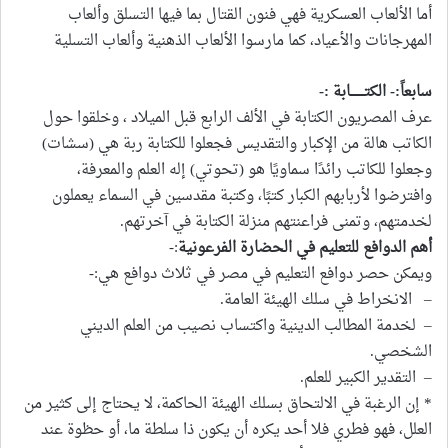
أما الألعاب العسكرية فهي فنون القتال بما فيها التسلق وألعاب
المهرجانات والأعياد، كما مارسوا الألعاب الذهنية وألعاب التسلية
سابعاً:- الكتـــــــابة :-
عرف المصريون الكتابة في الألف الرابع قبل الميلاد ، وخلقوا حول
الكاتب هالة من الإكبار والتقديس فجعلوا للكتابة ربة هي (سشات)
وجعلوا للكاتب رائدًا سماويًا هو (تحوتي) إله العلم والمعرفة،
وافترضوا لأربابهم الكبار كتبًا، وكتبة مقدسين في السماء يعملون
لخدمتهم، وتمنى فراعنتهم منزلة الكتابة في آخرتهم.
أهم الدوافع للتعليم في الحضارة الفرعونية
:-
ويمكن حصر دوافع التعليم في مصر في ثلاث دوافع هي:-
– الانخراط في سلك الهيئة العامة.
– لخدمة المطالب الدينية واكتساب نصيب من العلم الديني
الشخصي.
– التقدير الكبير للعلم.
* إن الرغبة في الالتحاق بسلك الهيئة الحاكمة، لا يحتاج إلى كثير من
العلل، فهو فطري فلا أحد يكره أن يكون ذا سلطة ما، أو حظوة عند