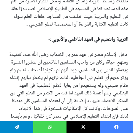
تعددت وسائط التربية وأماكن التعليم ويمكن اعتبار الأسرة من أهم
هذه الوسائط؛ كما في المسجد في التاريخ الإسلامي لعب دورًا هامًا
في التعليم والتربية حيث انطلقت من المساجد حلقات العلم سواء
كانت لتعليم الكتابة والقراءة أو المخصصة للعلم الشرعي ..
التربية والتعليم في العهد الفاطمي والأيوبي
:-
دخل الإسلام مصر في عهد عمر بن الخطاب رضي الله عنه، كعقيدة
ومنهج حياة، وكان من واجب المسلمين الفاتحين أن ينشروا الدعوة
ويعمقوا الدين بين المسلمين، وبما أنهم لم يكونوا أصحاب تعليم ولم
يؤثر عنهم أي تعليم في الجاهلية، لذلك فإنهم لم يخطر ببالهم إنشاء
نظام تعليمي، ولم يستفيدوا من بقايا النظم التعليمية في العهد
البطليمي رغم أهمية ذلك العهد لما فيه من الكثير من النظم التي من
الممكن الاعتماد عليها، بالإضافة إلى أن اهتمام المسلمين كان منصبًا
على الفتوحات، وكانت كل الإمكانيات مُسخرة في هذا الاتجاه.
لذلك فإن ابتداء التعليم الإسلامي في مصر كان تلقائيًا ، وتم بأبسط
الأدوات وأسهل الوسائل المتاحة.
يسبوك
‫X
واتساب
تيلقرام