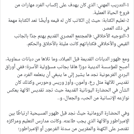
1-التدريب المهني: الذي كان يهدف على إكساب الفرد مهارات من
فروع الحياة العملية.
2-تعليم الكتابة: حيث إن الكاتب كان له قيمه وأيضًا تعد الكتابة مهمة
في ذلك العصر.
3-التوجيه الأخلاقي: فالمجتمع المصري القديم يهتم جدًا بالجانب
القيمي والأخلاقي فكتاباتهم كانت مليئة بالأخلاق والحكم.
ومع ظهور الديانات القديمة قبل الميلاد، وما تلاها من ديانات سماوية،
أصبح للمؤسسة الدينية دورًا هامًا بجانب مسؤولية الأسرة؛ ففي أوراق
البردي الفرعونية نجد ما يشير إلى ما ينبغي أن يتعلمه الفرد من
تقديس للآلهة مثل رع، وآمون، وأوز وريس وحورس وكذلك كان
الشأن في الحضارة اليونانية القديمة حيث تجد تقديس الآلهة يعكس
نوازعه الإنسانية من الحب، والجمال، و..
وفي الحضارة الرومانية حيثُ نجد قبل ظهور المسيحية ارتباطًا بين
الإمبراطور والآلهة الذي يجب طاعته. وكانت مدارس التعليم ومراكزه
تقتصر على الكهنة والمقربين من سدنة الفرعون أو الإمبراطور؛