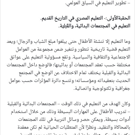
– تطوير التعليم في السياق العولمي.
الحقبةالأولى:- التعليم المصري في التاريخ القديم.
التعليم في المجتمعات البدائية، والقَبَليَة.
وما التعليم إلا تنشئة الأطفال حتى يبلغوا مبلغ الشباب والرجال؛ ويعد
التعليم قضية تاريخية تتطور وتتغير ضمن مجموعة من العوامل
الاجتماعية والثقافية والسياسية. وتقع مسؤولية التعليم على عواتق
مختلفة حسب تعقد المجتمعات أو بدائيتها؛ فالوضع داخل المجتمعات
البدائية والقبلية يختلف تمام الاختلاف عن الوضع في المجتمع
الحديث بتعقيداته ومؤسساته؛ وتتسع دائرة المؤثرات حسب عوامل
جغرافية وتكنولوجية واتصالية.
وكان الهدف من التعليم في ذلك الوقت – المجتمعات البدائية والقبلية
– تدريب الأطفال على المهارات البسيطة وذلك من خلال استخدام
أدوات بسيطة, ويمكن حصر وسائل التربية في تلك المجتمعات
بالمحاكاة والتقليد. ونظرًا لأن المتطلبات الحياتية لم تكن معقدة