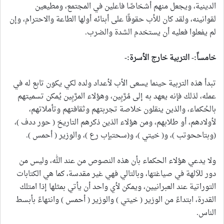
الدينية، ويجعل منهم أشخاصًا فاعلين في المجتمع، ومطيعين
لقوانينه، ولقد كان للأب حقوقًا على أبنائه أولها الطاعة والاحترام، وإن
لم يفعلوا فعليه أن يستخدم الشدة والضرب.
خامساً:-
التربية خارج الأسرة:-
تبدأ هذه التربية حينما يسعى الأب لأعداد ولده لكي يكون تابع له في
عمله، لذلك فإنه يعهد به إلى مُرَّبِين، وهؤلاء المرَّبِين يُمكن تسميتهم
بالحُكماء، والذين ينقلون خلاصة تجربتهم وثقافتهم وتأملاتهم،
لأولادهم، أو طلابهم، ومن هؤلاء الذين ذكرهم التاريخ ( حور ددف )،
(وبتاححوتب )، و( خيتي )، و(سحتبإب رع )، والوزير ( أحمس ).
ولا يدعي هؤلاء الحكماء بأن هذه النصوص من عند الله، وليس من
دور للآلهة في صياغتها، وبالتالي فهي غير مقدسة، كما هي الكتابات
التوراتية عند العبرانيين، ويمكن لأي واحد أن يأتي بمثلها إذا امتلك
القدرة، ابتداءً من الوزير ( خيتي ) والوزير ( أحمس ) وانتهاءً بأبسط
الناس.