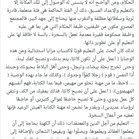
الحكام، ومن الواضح أنه لا يتسنى له الوصول إلى تلك المكانة إلا
بالتعليم والإعداد المسبق، ذلك أن الفئة الحاكمة هي فئة متعلمة، قادرة
ثرية وسلطاتها مطلقة والتقرب منها يحتاج إلى جهد كبير، فالمجتمع
المصري مكون من طبقتين، طبقة الحكام التي هي بما هي عليه
وطبقة محكومة فقيرة معدمة تعمل بالسخرة ، بائسة لا طاقة لها على
التعليم أو على تطوير ذاتها.
لذلك كان الحث على التعليم قويًا لاكتساب مزايا استثنائية ومن هذه
الوصايا { اعمل على أن تكون كاتبًا، يتم بدنك، وتصبح كفك لينة،
وحتى تخرج بحلة بيضاء، وتبجل، وحتى أهل البلاط يحبونك وحينئذ
أذا التمس ( قوم ) رجلا كفؤًا وجدوك }، وكذلك ما جاء بهذه الوصية {
… لاحظ، ما من مهنة تخلو من مهيمن، فيما عدا الكتابة، فهم أنفسهم
المهيمنون}، { اعمل على أن تصبح كاتبًا، فذلك يعفيك من الكد، وتتقي
كل عمل يدوي، وحتى لا تصبح خاضعًا لموالي كثيرين، أو خاضعًا
لرؤساء عديدين}، وبقدر ما تضمن له مهنة الكتابة العيش الرغيد فإنها
تعفيه من أعمال السخرة.
– التعليم من أجل الدين والمعتقدات؛ ذلك أن الكهنة بحاجة إلى أن
يتعلموا العقائد ويعلموها، ويصلّوا بها، ويقيموا الشعائر، بالإضافة إلى