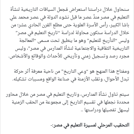
سنحاول خلال دراستنا استعراض مُجمل السياقات التاريخية لنشأة
التعليم في مصر منذُ عصر ما قبل نشوء الدولة في عصر محمد علي
باشا الكبير، رأس الأسرة العلوية حتى مطلع القرن الحادي عشر؛ من
خلال الدراسة ستكون محاولة لدراسة “تاريخ التعليم في مصر”
وليس “التأريخ للتعليم” وهو ما ينطبق تحت مسمى “المعالجة
التاريخية الثقافية والاجتماعية لنشأة المدارس في مصر”، وليس
مجرد رصد وتسجيل زمني وتأريخي للأحداث والوقائع والأشخاص.
ومفتاح هذا المنهج هو “وعي التاريخ” من ناحية معرفة أثر حركة
تبدل الأحوال، وتقلب الأزمنة في صناعة الواقع ومسببات تشكيله.
سيتم تناول نشأة المدارس، وتاريخ التعليم في مصر من خلال محاور
محددة نجملها في تقسيم التاريخ إلى مجموعة من الحقب الزمنية
ليسهل تفصيلها ودراستها ..
التحقيب المرحلي لمسيرة التعليم في مصر:-