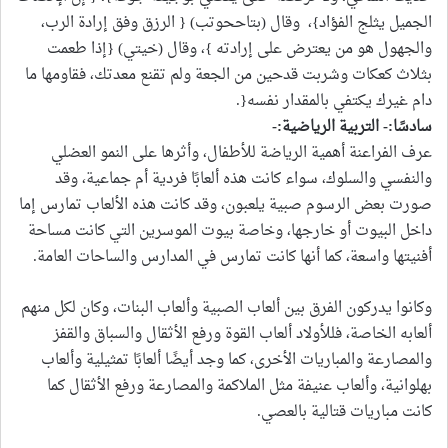
الجميل يثلج الفؤاد}، وقال (بتاححوتب) { الرزق وفق إرادة الرب،
والجهول هو من يعترض على إرادته }، وقال (خيتي) {إذا طعمت
بثلاث كعكات وشربت قدحين من الجعة ولم تقنع معدتك، فقاومها ما
دام غيرك يكتفي بالمقدار نفسه{.
سادسًا:- التربية الرياضية
:-
عرف الفراعنة أهمية الرياضة للأطفال، وأثرها على النمو العضلي
والنفسي والسلوك، سواء كانت هذه ألعابًا فردية أم جماعية، وقد
صورت بعض الرسوم صبية يلعبون، وقد كانت هذه الألعاب تمارس إما
داخل البيوت أو خارجها، وخاصة بيوت الموسرين التي كانت مساحة
أفنيتها واسعة، كما أنها كانت تمارس في المدارس والساحات العامة.
وكانوا يدركون الفرق بين ألعاب الصبية وألعاب البنات، وكان لكل منهم
ألعابه الخاصة، فللأولاد ألعاب القوة ورفع الأثقال والسباق والقفز
والمصارعة والمباريات الأخرى، كما وجد أيضًا ألعابًا تمثيلية وألعاب
بهلوانية، وألعاب عنيفة مثل الملاكمة والمصارعة ورفع الأثقال كما
كانت مباريات قتالية بالعصي.