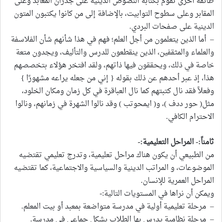
طائفة أخرى تقوم بكتابة النصوص الدينية على جدران المعابد وعلى
المقابر وعلى سطوح التوابيت، بالإضافة إلى من كانوا يكتبون المتون
الدينية على صفحات البردي.
– أما الذين يتعلمون من أجل العلم؛ فهم في هذا شأنهم شأن الفلاسفة
والعلماء والمثقفين، الذين ينقطعون للدرس والتأليف، ويجدون متعة
خاصة في ذلك، ويحققون فيها ذاتهم، ولقد افتخر هؤلاء بتخصصهم
هذا، إذ عبر أحدهم عن ذلك بقوله { إني من جعله يراعه مشهورًا }
وفعلاً فقد نال كتبتهم كما نال العباقرة في كل زمان ومكان الخلود،
مثل( حور ددف )، و( ايمحوتب ) وقد نالوا الشهرة في زمانهم، ونالوا
الاحترام الكافي.
ثامناً:- المراحل التعليمية:-
من الطبيعي أن يكون هناك مراحل تعليمية، وتدرج تعليمي تقتضيه
الموضوعات، و المراتب الدينية والسياسية والاجتماعية، كما تقتضيه
المراحل العمرية للإنسان.
ويمكن أن نراها في المستويات التالية:-
– مرحلة تعليمية أولية في مدرسة متواضعة بمعبد أو بيت المعلم.
– مرحلة نظامية يدرس بها الطلاب بشكل جماعي في مدرسة.