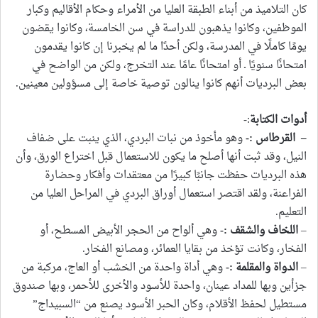
كان التلاميذ من أبناء الطبقة العليا من الأمراء وحكام الأقاليم وكبار
الموظفين، وكانوا يذهبون للدراسة في سن الخامسة، وكانوا يقضون
يومًا كاملًا في المدرسة، ولكن أحدًا ما لم يخبرنا إن كانوا يقدمون
امتحانًا سنويًا ـ أو امتحانًا عامًا عند التخرج، ولكن من الواضح في
بعض البرديات أنهم كانوا ينالون توصية خاصة إلى مسؤولين معينين.
أدوات الكتابة
:-
–
القرطاس :-
وهو مأخوذ من نبات البردي، الذي ينبت على ضفاف
النيل، وقد ثبت أنها أصلح ما يكون للاستعمال قبل اختراع الورق، وأن
هذه البرديات حفظت جانبًا كبيرًا من معتقدات وأفكار وحضارة
الفراعنة، ولقد اقتصر استعمال أوراق البردي في المراحل العليا من
التعليم.
–
اللخاف والشقف :-
وهي ألواح من الحجر الأبيض المسطح، أو
الفخار، وكانت تؤخذ من بقايا العمائر، ومصانع الفخار.
–
الدواة والمقلمة :-
وهي أداة واحدة من الخشب أو العاج، مركبة من
جزأين وبها للمداد عينان، واحدة للأسود والأخرى للأحمر، وبها صندوق
مستطيل لحفظ الأقلام، وكان الحبر الأسود يصنع من “السبيداج”