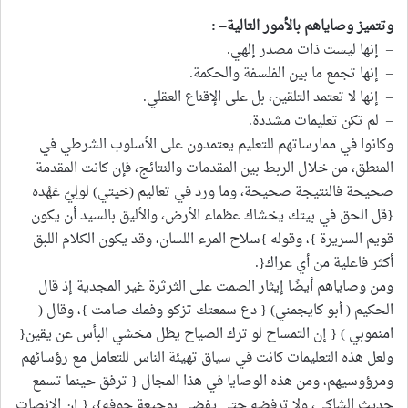
وتتميز وصاياهم بالأمور التالية
– :
– إنها ليست ذات مصدر إلهي.
– إنها تجمع ما بين الفلسفة والحكمة.
– إنها لا تعتمد التلقين، بل على الإقناع العقلي.
– لم تكن تعليمات مشددة.
وكانوا في ممارساتهم للتعليم يعتمدون على الأسلوب الشرطي في
المنطق، من خلال الربط بين المقدمات والنتائج، فإن كانت المقدمة
صحيحة فالنتيجة صحيحة، وما ورد في تعاليم (خيتي) لولِيّ عَهْده
{قل الحق في بيتك يخشاك عظماء الأرض، والأليق بالسيد أن يكون
قويم السريرة }، وقوله }سلاح المرء اللسان، وقد يكون الكلام اللبق
أكثر فاعلية من أي عراك{.
ومن وصاياهم أيضًا إيثار الصمت على الثرثرة غير المجدية إذ قال
الحكيم ( أبو كايجمني) { دع سمعتك تزكو وفمك صامت }، وقال (
امنموبي ) { إن التمساح لو ترك الصياح يظل مخشي البأس عن يقين{
ولعل هذه التعليمات كانت في سياق تهيئة الناس للتعامل مع رؤسائهم
ومرؤوسيهم، ومن هذه الوصايا في هذا المجال { ترفق حينما تسمع
حديث الشاكي، ولا ترفضه حتى يفضي بوجيعة جوفه}، { إن الإنصات