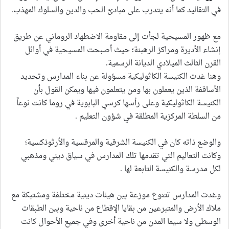
في التقاليد كما أنه يتدرب على مبادئ الحب والدين والسلوك المهذب.
مع ظهور المسيحية لجأت إلى مقاومة الاضطهاد الروماني عن طريق
إنشاء الأديرة ومراكز الرهبنة؛ حيث أصبحت المسيحية في أوائل
القرن الثالث الميلادي الديانة الرسمية.
وهنا غدت الكنيسة الكاثوليكية مسؤولة عن بناء المدارس وتحديد
الأساقفة الذين يعملون بها ومن يتعلمون فيها ويمكن القول بأن
الكنيسة الكاثوليكية وعلى رأسها كرسي البابوية في روما كانت نوعاً
من السلطة المركزية المطلقة في شؤون التعليم .
والوضع ذاته كان في الكنيسة الشرقية والمرقسية والأرثوذكسية؛
وكانت التعاليم التي تقدمها تلك المدارس في سياق ديني ومذهبي
لكل مدرسة والكنيسة التابعة لها .
وغدت المدارس تتنوع موزعة بين هيئات دينية مختلفة ومشتبكة مع
ملاك الأرض والمتبرعين من بقايا الإقطاع من ناحية وبين الطبقات
الوسطى ولا سيما المدن من ناحية أخرى وفي جميع الأحوال كانت