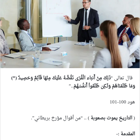
قال تعالى “
ذَلِكَ مِنْ أَنبَاء الْقُرَى نَقُصُّهُ عَلَيْكَ مِنْهَا قَآئِمٌ وَحَصِيدٌ (*)
وَمَا ظَلَمْنَاهُمْ وَلَـكِن ظَلَمُواْ أَنفُسَهُمْ
..”
هود 100-101
(
التاريخ يموت بصعوبة
) .. “من أقوال مؤرخ بريطاني”.
المقدمة :-