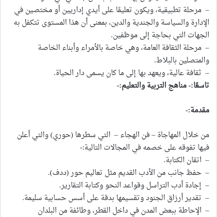
– مرحلة تطبيقية، ويكون تعليمًا على أيدي إداريين أو مختصين في
الإدارة والسياسة والجندية والدين، بمعنى أن هذا المستوى تتكفل به
الجهات التي بحاجة إلى موظفين.
– مرحلة الثقافة العامة، وهي خاصة بالأمراء وأبناء الخاصة
والمتصلين بالبلاط.
– ثقافة عالية، ويعهد بها إلى ما كان يسمى دار الحياة.
تاسعًا:-
مناهج التربية والتعليم:-
مقدمة:-
من خلال المهاجاة – فن الهجاء – التي سطرها (حوري) والتي أعلن
فيها تفوقه على خصمه في المجالات التالية:-
– اتقان الكتابة.
– حفظ جانب من الأدب القديم مثل تعاليم حور (ددف).
– إجادة أدب التراسل وقواعد النحو وكتابة التقارير.
– تقدير أرزاق الجنود وتقسيمها بدقة على أسس حسابية سليمة.
– الإحاطة ببعض المدن في داخل القطر، وطائفة من البلدان