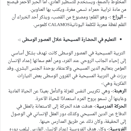
المخلوط بالصمغ، ويستخدم للتسطير العادي، أما الحبر الأحمر فيصنع
من مادة ترابية حمراء تسمى مغرة، ويكتب بها العناوين.
–
اليراع :-
وهو القلم؛ ومصنوع من القصب، ويذكر أحد الخبراء أن
القلم لفظة معربة للكلمة اليونانيةCALAMOS كلموس.
التعليم في الحضارة المسيحية خلال العصور الوسطى :-
التربية المسيحية في العصور الوسطى كانت تهدف بشكل أساسي
إلى إحياء الجانب الروحي عند الفرد، ومن أهم سماتها إعداد الإنسان
المؤمن بتعاليم الدين المسيحي والاعتقاد بوحدة الجنس البشري, وقد
برزت في التربية المسيحية في القرون الوسطى بعض التيارات
الفكرية وهي:-
الرهبنة:-
وهي تكريس النفس للعزلة والتأمل بعيدًا عن الحياة المادية
وغايتها أن تسمو بروح المرء استعدادًا للحياة الآخرة.
الحركة المدرسية:-
هدفت هذه الحركة إلى الاستعانة بالعقل في
الدفاع عن الدين المسيحي وكذلك دور العقل الإنساني في الوصول
إلى الحقيقة، وكان ذلك عن طريق المدارس حينها.
الفروسية:-
وكان هدف الفروسية إعداد الإنسان الفارس ليلعب دوره