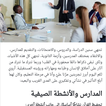
تنتهي سنين الدراسة، والدروس، والامتحانات، والتقديم للمدارس،
والالتقاء بمختلف المدرسين، وأزمة الثانوية، تنتهي كل هذه الأشياء،
ولكن تبقى ذكراها دائمًا محفورة في القلب! وربما تترك ما تترك من
آثار على أخلاق الإنسان وطباعه ومهاراته ورؤيته المستقبلية. أروي
لكم اليوم أبرز تجربتين مرَّتا عليَّ وأنا في مرحلة التعليم، وكان لهما
أبلغ التأثير في نشأتي وتفكيري على المدى القريب والبعيد:
المدارس والأنشطة الصيفية
تحفيظ القرآن نشاطًا أساسيًّا، إلى جانب أنشطة أخرى
: