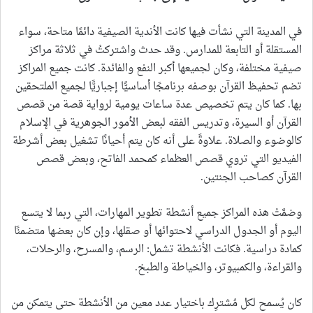
في المدينة التي نشأت فيها كانت الأندية الصيفية دائمًا متاحة، سواء
المستقلة أو التابعة للمدارس. وقد حدث واشتركتُ في ثلاثة مراكز
صيفية مختلفة، وكان لجميعها أكبر النفع والفائدة. كانت جميع المراكز
تضم تحفيظ القرآن بوصفه برنامجًا أساسيًّا إجباريًّا لجميع الملتحقين
بها. كما كان يتم تخصيص عدة ساعات يومية لرواية قصة من قصص
القرآن أو السيرة، وتدريس الفقه لبعض الأمور الجوهرية في الإسلام
كالوضوء والصلاة. علاوةً على أنه كان يتم أحيانًا تشغيل بعض أشرطة
الفيديو التي تروي قصص العظماء كمحمد الفاتح، وبعض قصص
القرآن كصاحب الجنتين.
وضمَّتْ هذه المراكز جميع أنشطة تطوير المهارات، التي ربما لا يتسع
اليوم أو الجدول الدراسي لاحتوائها أو صقلها، وإن كان بعضها متضمنًا
كمادة دراسية. فكانت الأنشطة تشمل: الرسم، والمسرح، والرحلات،
والقراءة، والكمبيوتر، والخياطة والطبخ.
كان يُسمح لكل مُشترِك باختيار عدد معين من الأنشطة حتى يتمكن من