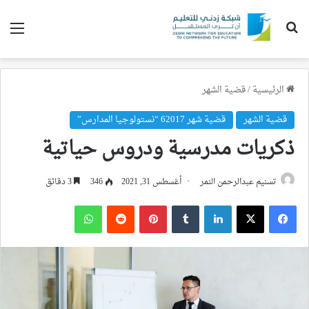
بحث عن
الق
الرئيسية
/
قضية الشهر
قضية الشهر
قضية شهر 62017 “نستولوجيا المدارس”
ذكريات مدرسية ودروس حياتية
تسنيم عبدالرحمن النمر
أغسطس 31, 2021
346
3 دقائق
فيسبوك
‫X
لينكدإن
بينتيريست
واتساب