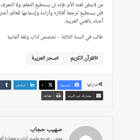
من لايتقن لغته الأم، فإنه لن يستطيع التعلم، ولا التعرف 
فلن يستطيع ترجمة أفكاره وأراءه وإسماعها للعالم، أع
أحبك يالغتي العربية.
طالب في السنة الثالثة – تخصص آداب ولغة ألمانية
القرآن الكريم
سحر العربية
شاركها
فيسبوك
‫X
لينكدإن
مشاركة عبر البريد
طباعة
صهيب حجاب
مدون ، خريج ماستر أداب وحضارة ألمان