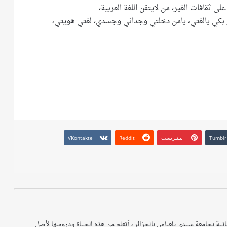
على ثقافات الغير، من لايتقن اللغة العربية،
تز بكي يالغتي، يامن دخلتي وجداني وجسدي، لغتي هويتي،
بينتيريست
ية بجامعة سيدي بلعباس بالجزائر ، أتعلم من هذه الحياة ودروسها لأصل