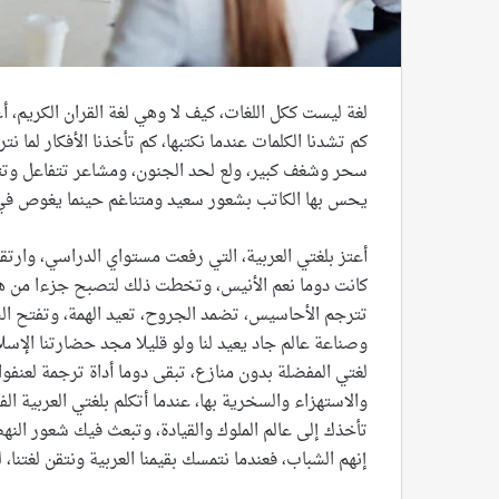
لغة ليست ككل اللغات، كيف لا وهي لغة القران الكريم، أعز
كم تشدنا الكلمات عندما نكتبها، كم تأخذنا الأفكار لما نت
سحر وشغف كبير، ولع لحد الجنون، ومشاعر تتفاعل وتتصار
يحس بها الكاتب بشعور سعيد ومتناغم حينما يغوص في جب
أعتز بلغتي العربية، التي رفعت مستواي الدراسي، وارتقت
كانت دوما نعم الأنيس، وتخطت ذلك لتصبح جزءا من هوي
تترجم الأحاسيس، تضمد الجروح، تعيد الهمة، وتفتح الشهي
وصناعة عالم جاد يعيد لنا ولو قليلا مجد حضارتنا الإسلا
لغتي المفضلة بدون منازع، تبقى دوما أداة ترجمة لعنف
والاستهزاء والسخرية بها، عندما أتكلم بلغتي العربية
تأخذك إلى عالم الملوك والقيادة، وتبعث فيك شعور الن
إنهم الشباب، فعندما نتمسك بقيمنا العربية ونتقن لغتنا، 