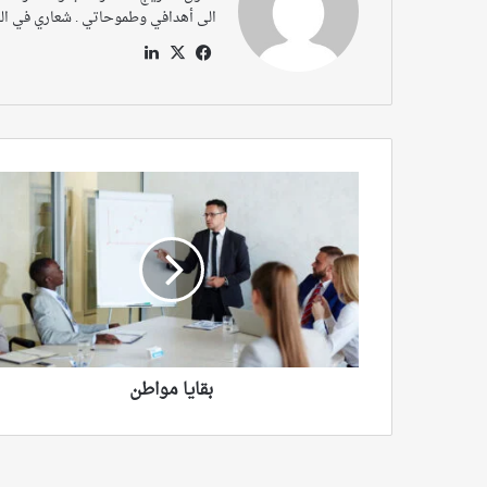
الى أهدافي وطموحاتي . شعاري في الح
‫X
فيسبوك
لينكدإن
بقايا
مواطن
بقايا مواطن