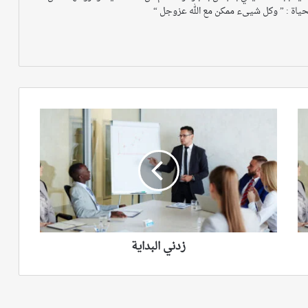
ياة : ” وكل شيىء ممكن مع الله عزوجل “
زدني
البداية
زدني البداية