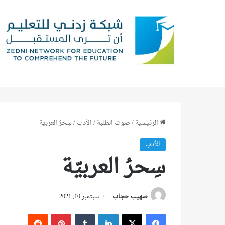
الرئيسية
/
صوت الطلبة
/
الأدب
/
سِحرُ العربيّة
الأدب
سِحرُ العربيّة
صهيب حجاب
سبتمبر 10, 2021
فيسبوك
‫X
لينكدإن
بينتيريست