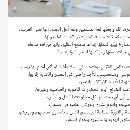
ها الله وجعلها لغة المسلمين ولغة أهل الجنة، إنها لغتي العربية،
رجمها، كم تتلاعب بنا الحروف والكلمات لما ندونها،
ع بينها لتطلق إبداعا منقطع النظير، يالها من لغة مذهلة،
ات عمقها وتراكيبها النحوية والبلاغية.
 بعالمي الفكري، وفتحت لي سبلا وأفاقا لم أكن أحلم بها يوما،
تي وشخصيتي، لاأجد راحتي في التعبير والكتابة إلا بها،
ة الأدبية للارتقاء والتميز،
مية الضائع، أيام الحضارات الأموية والعباسية وغيرها،
وان أبى أن يستسلم لكل محاولات الفشل واليأس،
 الفصيحة وأقوم بشرح بحوثي العلمية في قسمي،
هضة والثورة لصناعة الرياديين الذين سيأخذون مناصبهم ودورهم،
لتكون الهوية والتأشيرة وجواز السفر.