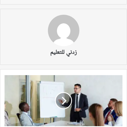
زدني للتعليم
ك
ي
ف
ي
ع
م
ل
ع
ق