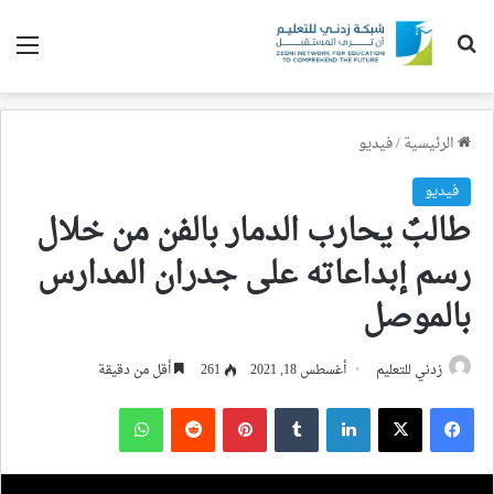
بحث عن
الق
الرئيسية
/
فيديو
فيديو
طالبٌ يحارب الدمار بالفن من خلال
رسم إبداعاته على جدران المدارس
بالموصل
زدني للتعليم
أغسطس 18, 2021
261
أقل من دقيقة
فيسبوك
‫X
لينكدإن
‏Tumblr
بينتيريست
‏Reddit
واتساب