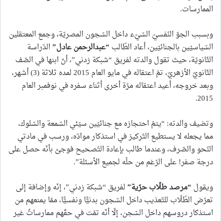
الممارسات.
وبسبب الجوّ النّفسيّ السّيّء داخل السّجون المصريّة، وجمع المعتقلين
السّياسيّين بالجنائيّين، أعاد الطّالب
“
عبدالرحمن عادل
”
الدّراسة
الثّانويّة، حيث تقول والدته لفريق “شبكة زدني”، أنّ ابنها في الصّف
الثّانويّ الأزهريّ، تمّ اعتقاله في مايو العام 2015 لمده ثلاثة (3) أشهر،
وبعد خروجه، أعيد اعتقاله مرّة أخرى أثناء سفره في نوفمبر العام
2015.
وتضيف والدته: “يتمّ احتجازه مع جنائيّين سيّئي السّمعة والسّلوك،
مما يجعله لا يستطيع التّركيز في استذكار موادّه، ورسب في مادتي
النّحو والصّرف، وعندما طالب بإعادة التّصحيح فوجئ بأنّه حصل على
درجة صفر! على الرّغم من حلّه لجميع الأسئلة”.
ويقول
“
مرصد طلّاب حرّية
”
لفريق “شبكة زدني”، إنّه وإضافة إلى
تعرّض الطّلّاب للتّعذيب داخل السّجون بدنيًّا ونفسيًّا، ممّا يمنعهم من
استذكار دروسهم داخل السّجن، إلّا أنّه تمّت في حقّهم ممارساتٌ غير