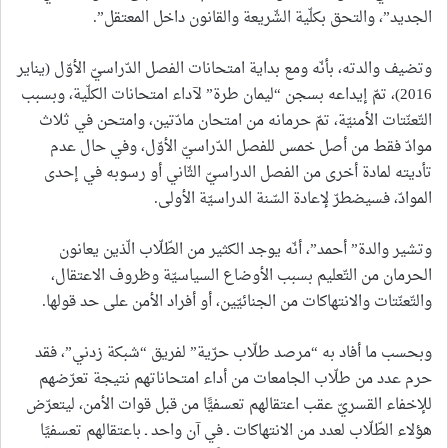
الجديد”، والتحق بكلّية الشّريعة والقانون داخل المعتقل”.
وتضيف والدته، بأنّه ومع بداية امتحانات الفصل الدّراسيّ الأوّل (يناير
2016)، تمّ إيداعه بسجن “ليمان طرة” لآداء امتحانات الكلّية، وبسبب
التّعنّتات الأمنيّة، تمّ حرمانه من امتحان مادّتين، وامتحن في ثلاث
موادّ فقط من أصل خمس للفصل الدّراسيّ الأوّل، وفي حال عدم
تأديته لمادة أخرى من الفصل الدراسيّ الثّاني أو رسوبه في إحدى
الموادّ، فسيضطرّ لإعادة السّنة الدراسيّة الأولى.
وتشير والدة” أحمد”، أنّه يوجد الكثير من الطّلّاب الّذين يعانون
الحرمان من التّعليم بسبب الأوضاع السياسيّة وظروف الاعتقال،
والتّعنّتات والانتهاكات من الجنائيّين، أو أفراد الأمن على حد قولها.
وبحسب ما أفاد به “مرصد طلّاب حرّية” لفريق “شبكة زدني”، فقد
حرم عدد من طلّاب الجامعات من أداء امتحاناتهم نتيجة تعرّضهم
للإخفاء القسريّ عقب اعتقالهم تعسفيًّا من قبل قوات الأمن، ليتعرّض
هؤلاء الطّلّاب لعدد من الانتهاكات ـ في آن واحد ـ باعتقالهم تعسفيًا