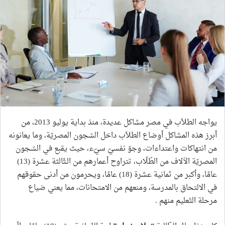
يواجه الطلاّب في مصر مشاكل عديدة، منذ بداية يوليو 2013، من
أبرز هذه المشاكل أوضاع الطلاّب داخل السّجون المصريّة، وما يعانونه
من انتهاكات واعتداءات، وجوّ نفسيّ سيّء، حيث يقبع في السّجون
المصريّة الآلاف من الطّلّاب، تتراوح أعمارهم من الـثّالثة عشرة (13)
عامًا، وأكبر من ثمانية عشرة (18) عامًا، ويحرمون من أدنى حقوقهم
في الالتحاق بالمدرسة، ومنعهم من الامتحانات، مما يعني ضياع
مرحلة التّعليم منهم .