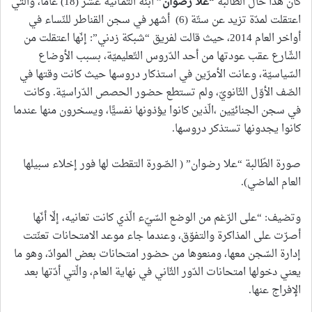
كان هذا حال الطّالبة
“
علا رضوان
”
ابنة الثّمـانية عشر (18) عامًا، والّتي
اعتقلت لمدّة تزيد عن ستّة (6) أشهر في سجن القناطر للنّساء في
أواخر العام 2014، حيث قالت لفريق “شبكة زدني”: إنّها اعتقلت من
الشّارع عقب عودتها من أحد الدّروس التّعليميّة، بسبب الأوضاع
السّياسيّة، وعانت الأمرّين في استذكار دروسها حيث كانت وقتها في
الصّف الأوّل الثّانويّ، ولم تستطع حضور الحصص الدّراسيّة. وكانت
في سجن الجنائيّين ،الّذين كانوا يؤذونها نفسيًّا، ويسخرون منها عندما
كانوا يجدونها تستذكر دروسها.
صورة الطّالبة “علا رضوان” ( الصّورة التقطت لها فور إخلاء سبيلها
العام الماضي).
وتضيف: “على الرّغم من الوضع السّيّء الّذي كانت تعانيه، إلّا أنّها
أصرّت على المذاكرة والتفوّق، وعندما جاء موعد الامتحانات تعنّتت
إدارة السّجن معها، ومنعوها من حضور امتحانات بعض الموادّ، وهو ما
يعني دخولها امتحانات الدّور الثّاني في نهاية العام، والّتي أدّتها بعد
الإفراج عنها.