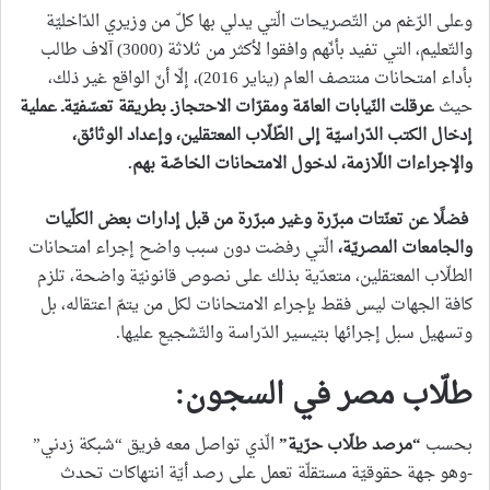
وعلى الرّغم من التّصريحات الّتي يدلي بها كلّ من وزيري الدّاخليّة
والتّعليم، التي تفيد بأنّهم وافقوا لأكثر من ثلاثة (3000) آلاف طالب
بأداء امتحانات منتصف العام (يناير 2016)، إلّا أنّ الواقع غير ذلك،
حيث
عرقلت النّيابات العامّة ومقرّات الاحتجازـ بطريقة تعسّفيّةـ عملية
إدخال الكتب الدّراسيّة إلى الطّلّاب المعتقلين، وإعداد الوثائق،
والإجراءات اللّازمة، لدخول الامتحانات الخاصّة بهم
.
فضلًا عن تعنّتات مبرّرة وغير مبرّرة من قبل إدارات بعض الكلّيات
والجامعات المصريّة،
الّتي رفضت دون سبب واضح إجراء امتحانات
الطلّاب المعتقلين، متعدّية بذلك على نصوص قانونيّة واضحة، تلزم
كافة الجهات ليس فقط بإجراء الامتحانات لكل من يتمّ اعتقاله، بل
وتسهيل سبل إجرائها بتيسير الدّراسة والتّشجيع عليها.
طلّاب مصر في السجون
:
بحسب
“
مرصد طلّاب حرّية
”
الّذي تواصل معه فريق “شبكة زدني”
-وهو جهة حقوقيّة مستقلّة تعمل على رصد أيّة انتهاكات تحدث