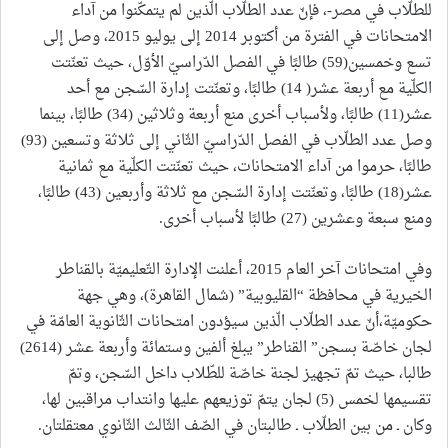
للطلّاب في مصر-، فإنّ عدد الطلّاب الّذين لم يتمكّنوا من آداء
الامتحانات في الفترة من أكتوبر 2014 إلى يوليو 2015، وصل إلى
تسع وخمسين(59) طالبًا في الفصل الدّراسيّ الأوّل، حيث تعنّتت
الكلّية مع أربعة عشر( 14) طالبًا، وتعنّتت إدارة السّجن مع أحد
عشر(11) طالبًا، ولأسباب أخرى منع أربعة وثلاثين (34) طالبًا، بينما
وصل عدد الطلّاب في الفصل الدّراسيّ الثّاني إلى ثلاثة وتسعين (93)
طالبًا، حرموا من آداء الامتحانات، حيث تعنّتت الكلّية مع ثمانية
عشر(18) طالبًا، وتعنّتت إدارة السّجن مع ثلاثة وأربعين (43) طالبًا،
ومنع سبعة وعشرين (27) طالبًا لأسباب أخرى.
وفي امتحانات آخر العام 2015، أعلنت الإدارة التّعليميّة بالقناطر
الخيرية في محافظة “القليوبية” (شمال القاهرة)، وهي جهة
حكوميّة،أنّ عدد الطلّاب الّذين سيؤدون امتحانات الثّانوية العامّة في
لجان خاصّة بسجن” القناطر” يبلغ ألفين وستمائة وأربعة عشر (2614)
طالبا، حيث تمّ تجهيز لجنة خاصّة للطّلاب داخل السّجن، وتمّ
تقسيمها لخمس (5) لجان يتمّ توزيعهم عليها وانتداب مراقبين لها،
وكان ـ من بين الطلّاب ـ طالبتان في الصّف الثّالث الثّانوي معتقلتان.