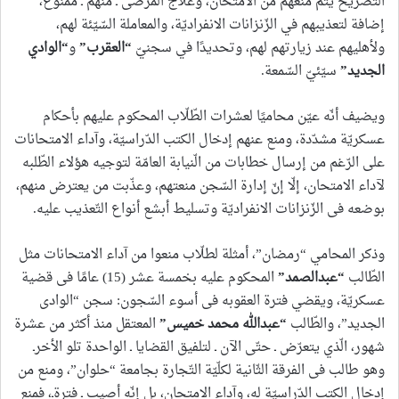
التّصريح يتمّ منعهم من الامتحان، وعلاج المرضى ـ منهم ـ ممنوع،
إضافة لتعذيبهم في الزّنزانات الانفراديّة، والمعاملة السّيّئة لهم،
ولأهليهم عند زيارتهم لهم، وتحديدًا في سجنيّ
“
العقرب
”
و
“
الوادي
الجديد
”
سيّئيّ السّمعة.
ويضيف أنّه عيّن محاميًا لعشرات الطّلّاب المحكوم عليهم بأحكام
عسكريّة مشدّدة، ومنع عنهم إدخال الكتب الدّراسيّة، وآداء الامتحانات
على الرّغم من إرسال خطابات من الّنيابة العامّة لتوجيه هؤلاء الطّلبه
لآداء الامتحان، إلّا إنّ إدارة السّجن منعتهم، وعذّبت من يعترض منهم،
بوضعه فى الزّنزانات الانفراديّة وتسليط أبشع أنواع التّعذيب عليه.
وذكر المحامي “رمضان”، أمثلة لطلّاب منعوا من آداء الامتحانات مثل
الطّالب
“
عبدالصمد
”
المحكوم عليه بخمسة عشر (15) عامًا فى قضية
عسكريّة، ويقضي فترة العقوبه فى أسوء السّجون: سجن “الوادى
الجديد”، والطّالب
“
عبدالله محمد خميس
”
المعتقل منذ أكثر من عشرة
شهور، الّذي يتعرّض ـ حتّى الآن ـ لتلفيق القضايا ـ الواحدة تلو الأخرـ
وهو طالب فى الفرقة الثّانية لكلّيّة التّجارة بجامعة “حلوان”، ومنع من
إدخال الكتب الدّراسيّة له، وآداء الامتحان، بل إنّه أصيب ـ فترةـ، فمنع