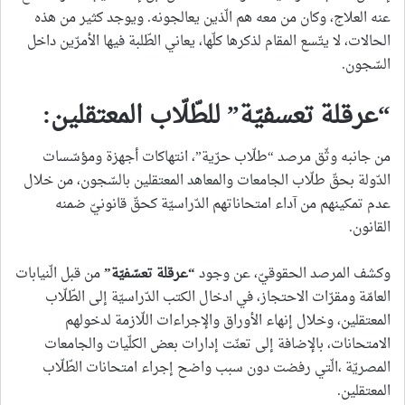
عنه العلاج، وكان من معه هم الّذين يعالجونه. ويوجد كثير من هذه
الحالات، لا يتّسع المقام لذكرها كلّها، يعاني الطّلبة فيها الأمرّين داخل
السّجون.
“عرقلة تعسفيّة” للطّلّاب المعتقلين
:
من جانبه وثّق مرصد “طلّاب حرّية”، انتهاكات أجهزة ومؤسّسات
الدّولة بحقّ طلّاب الجامعات والمعاهد المعتقلين بالسّجون، من خلال
عدم تمكينهم من آداء امتحاناتهم الدّراسيّة كحقّ قانونيّ ضمنه
القانون.
وكشف المرصد الحقوقيّ، عن وجود
“
عرقلة تعسّفيّة
”
من قبل الّنيابات
العامّة ومقرّات الاحتجاز، في ادخال الكتب الدّراسيّة إلى الطّلّاب
المعتقلين، وخلال إنهاء الأوراق والإجراءات اللّازمة لدخولهم
الامتحانات، بالإضافة إلى تعنّت إدارات بعض الكلّيات والجامعات
المصريّة ،الّتي رفضت دون سبب واضح إجراء امتحانات الطّلّاب
المعتقلين.