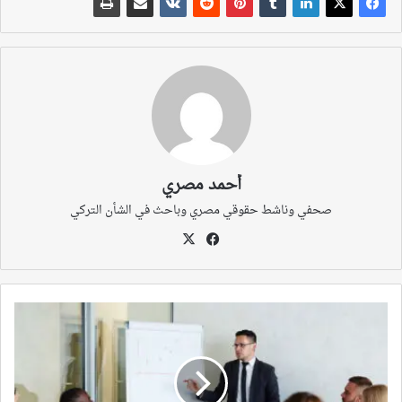
أحمد مصري
صحفي وناشط حقوقي مصري وباحث في الشأن التركي
‫X
فيسبوك
السجائر
والمخدرات
تجتاح
المدارس
في