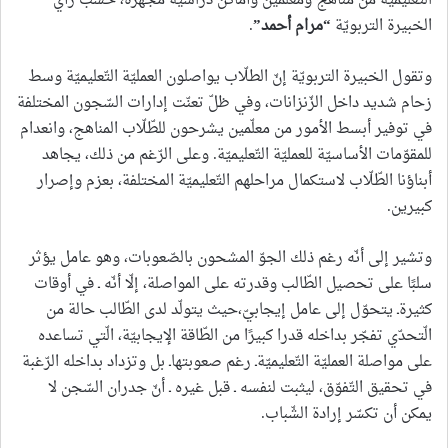
التّعليميّة من مناهج ومعلّمين وأماكن دراسيّة مجهّزة، حسب رأي
الخبيرة التربويّة
“
مرام أحمد
”
.
وتقول الخبيرة التربويّة إنّ الطلّاب يواصلون العمليّة التّعليميّة وسط
زحام شديد داخل الزّنزانات، وفي ظلّ تعنّت إدارات السّجون المختلفة
في توفير أبسط الأمور من معلّمين يشرحون للطّلّاب المناهج، وانعدام
للمقوّمات الأساسيّة للعمليّة التّعليميّة. وعلى الرّغم من ذلك، يجاهد
أبناؤنا الطّلّاب لاستكمال مراحلهم التّعليميّة المختلفة، بعزم وإصرار
كبيرين.
وتشير إلى أنّه رغم ذلك الجوّ المشحون بالصّعوبات، وهو عامل يؤثر
سلبًا على تحصيل الطّالب وقدرته على المواصلة، إلّا أنّه ـ في أوقات
كثيرةـ يتحوّل إلى عامل إيجابيّ،حيث يتولّد لدى الطّالب حالة من
الّتحدّي تفجّر بداخله قدرا كبيرًا من الطّاقة الإيجابيّة، الّتي تساعده
على مواصلة العمليّة التّعليميّةـ رغم صعوبتهاـ بل وتزداد بداخله الرّغبة
في تحقيق التّفوّق، ليثبت لنفسه ـ قبل غيره ـ أنّ جدران السّجن لا
يمكن أن تكسّر إرادة الشّباب.