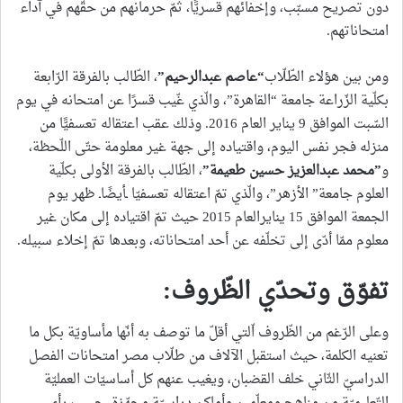
دون تصريح مسبّب، وإخفائهم قسريًّا، ثمّ حرمانهم من حقّهم في آداء
امتحاناتهم.
ومن بين هؤلاء الطّلّاب
“
عاصم عبدالرحيم
”
، الطّالب بالفرقة الرّابعة
بكلّية الزّراعة جامعة “القاهرة”، والّذي غّيب قسرًا عن امتحانه في يوم
السّبت الموافق 9 يناير العام 2016. وذلك عقب اعتقاله تعسفيًّا من
منزله فجر نفس اليوم، واقتياده إلى جهة غير معلومة حتّى اللّحظة،
و
”
محمد عبدالعزيز حسين طعيمة
”
، الطّالب بالفرقة الأولى بكلّية
العلوم جامعة” الأزهر”، والّذي تمّ اعتقاله تعسفيّا ـأيضًاـ ظهر يوم
الجمعة الموافق 15 ينايرالعام 2015 حيث تمّ اقتياده إلى مكان غير
معلوم ممّا أدّى إلى تخلّفه عن أحد امتحاناته، وبعدها تمّ إخلاء سبيله.
تفوّق وتحدّي الظّروف:
وعلى الرّغم من الظّروف اّلتي أقلّ ما توصف به أنّها مأساويّة بكل ما
تعنيه الكلمة، حيث استقبل الآلاف من طلّاب مصر امتحانات الفصل
الدراسيّ الثّاني خلف القضبان، ويغيب عنهم كل أساسيّات العمليّة