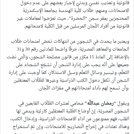
قانونيّة وتعذيب نفسيّ وبدنيّ لإجبار بعضهم على عدم دخول
الامتحانات، ومنهم: طلّاب كلّية الهندسة بجامعة الإسكندريّة
المحتجزين بمقر سجن “الحضرة”، حيث تعرّضوا لمعاملات غير
قانونيّة من أفراد اللّجان المرسلين من قبل الكلّية لامتحانهم.
ويعتبر ما يحدث في السّجون من انتهاكات تخصّ امتحانات طلّاب
الجامعات والمعاهد المصريّة، خرقًا واضحا للمادتين رقم 30 و31
بالإضافة إلى المادة 15 مكرّر من قانون مصلحة السّجون، والّتي نصّت
جميعها على أنّه يجب على إدارة السّجن أن تشجّع السّجناء على
التّعلّم، وتيسير وسائل التّعلّم وسبل الاستذكار، كما أوجبت على إدارة
السّجن أن تكفل دخول الكتب الدّراسيّة وغيرها للطّلّاب المعتقلين
،وأن تسمح لهم بآداء امتحاناتهم في مقرّات اللّجان.
ويقول
“
رمضان عبدالله
”
محامي لعشرات الطّلّاب القابعين في
السّجون المصريّة، إنّ أوضاع الطّلبة المعتقلين كارثيّة ويدمي لها
القلب، فهم ممنوعون من آداء الامتحانات الدّراسيّة، وإدخال الكتب،
وهناك تعنّتات في إخراج الّتصاريح للامتحانات، وإن تمّ استخراج