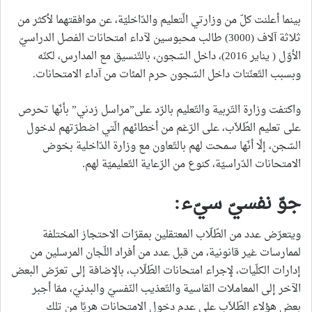
بينما أعلنت كلّ من وزارتي الّتعليم والدّاخليّة، عن موافقتهما لأكثر من
ثلاثة آلاف (3000) طالب محبوسين لآداء امتحانات الفصل الدراسيّ
الأوّل ( يناير 2016)، داخل السّجون، بالتّنسيق مع المدارس، لكنّه
وبسبب التّعنّتات داخل السّجون حرم المئات من آداء الامتحانات.
واكتفت وزارة التّربية والتّعليم بالرّد على”مراسل زدني” بأنّها تحرص
على تعليم الطّلاّب، على الرّغم من أخطائهم الّتي اضطرّتهم لدخول
السّجن، إلّا أنّها سمحت لهم بالتّعاون مع وزارة الدّاخلية بخوض
الامتحانات الدّراسيّة، كنوع من الرّعاية التّعليميّة لهم.
جوّ نفسيّ سيّء
:
ويتعرّض عدد من الطّلّاب المعتقلين بمقرّات الاحتجاز المختلفة
لممارسات غير قانونية، من قبل عدد من أفراد اللّجان المرسلين من
إدارات الكلّيات، لإجراء امتحانات الطّلّاب، بالإضافة إلى تعرّض البعض
الآخر إلى المعاملات القاسية والتّعذيب النّفسيّ والبدنيّ، ممّا أجبر
بعض هؤلاء الطّلاّب على عدم دخول الامتحانات هربًا من تلك