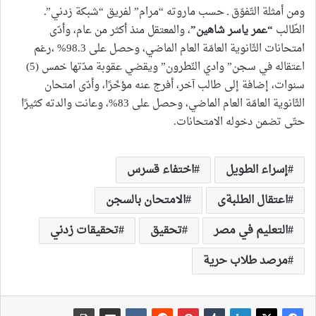
ومن أمثلة التّفوّق ـ حسب ماروته “مرام” لفريق “شبكة زدني”ـ
الطّالب
“
عمر ياسر شاهين
”
، والمعتقل منذ أكثر من عام، وأدّى
امتحانات الثّانوية العامّة العام الماضي، وحصل على 98.3% ،رغم
اعتقاله في سجن” وادي النّطرون” ويقضي عقوبة مدّتها خمس (5)
سنوات، إضافة إلى طالب آخر، أفرج عنه مؤخّرًا، وأدّى امتحان
الثّانوية العامّة العام الماضي، وحصل على 83%، وعانت والدته كثيرًا
حتّى تضمن دخوله الامتحانات.
إسراء الطويل
اختفاء قسرس
اعتقال الطلبةى
الامتحان بالسجن
التعليم في مصر
تحقيق
تحقيقات زدني
مرصد طلاب حرية