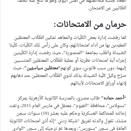
انعقاد جلسة محاكمتهما في نفس اليوم، وهو ما نتج عنه تخلّف
الطّالبين عن الامتحان.
حرمان من الامتحانات:
كما رفضت إدارة بعض الكلّيات والمعاهد تمكين الطّلّاب المعتقلين
المقيّدين بها من آداء امتحاناتهم، وكان على رأس تلك الكلّيات، كلّيتا
الصّيدلة والطّب بجامعة “المنصورة”، حيث رفضت إدارة الكلّيتين
إجراء أية امتحانات نظريّة أو عمليّة للطّلّاب المعتقلين المنتسبين
إليهما، دون سبب قانونيّ، سوى كونهم
“
معتقلين سياسيّين
”
، حيث
صرّح وكيل كلّية الصّيدلة بذلك لذوي الطّلّاب المعتقلين عند ذهابهم
لإنهاء أوراق الامتحانات لأبنائهم.
“
أحمد حماده
”
طالب مصريّ، بالمدرسة الثّانوية الأزهريّة بمركز
“سنولاس”، محافظة “الفيّوم”، معتقل في مارس العام 2015، وتمّت
إحالته للمحاكمة العسكريّة وحكم عليه بعشر (10) سنوات سجن
مشدّد، تقول والدته لفريق “شبكة زدني “إنّه أدّى امتحانات الثّانويّة
العامّة في سجن “سنورس”، وبعدها تمّ ترحيله إلى سجن “الوادي