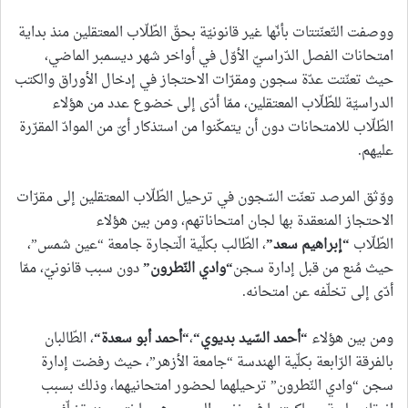
ووصفت التّعنّتتات بأنّها غير قانونيّة بحقّ الطّلّاب المعتقلين منذ بداية
امتحانات الفصل الدّراسيّ الأوّل في أواخر شهر ديسمبر الماضي،
حيث تعنّتت عدّة سجون ومقرّات الاحتجاز في إدخال الأوراق والكتب
الدراسيّة للطّلّاب المعتقلين، ممّا أدّى إلى خضوع عدد من هؤلاء
الطّلّاب للامتحانات دون أن يتمكّنوا من استذكار أىّ من الموادّ المقرّرة
عليهم.
ووّثق المرصد تعنّت السّجون في ترحيل الطّلّاب المعتقلين إلى مقرّات
الاحتجاز المنعقدة بها لجان امتحاناتهم، ومن بين هؤلاء
الطّلّاب
“
إبراهيم سعد
”
، الطّالب بكلّية الّتجارة جامعة “عين شمس”،
حيث مُنع من قبل إدارة سجن
“
وادي النّطرون
”
دون سبب قانونيّ، ممّا
أدّى إلى تخلّفه عن امتحانه.
ومن بين هؤلاء
“
أحمد السّيد بديوي
“
،
“
أحمد أبو سعدة
“
، الطّالبان
بالفرقة الرّابعة بكلّية الهندسة “جامعة الأزهر”، حيث رفضت إدارة
سجن “وادي النّطرون” ترحيلهما لحضور امتحانيهما، وذلك بسبب