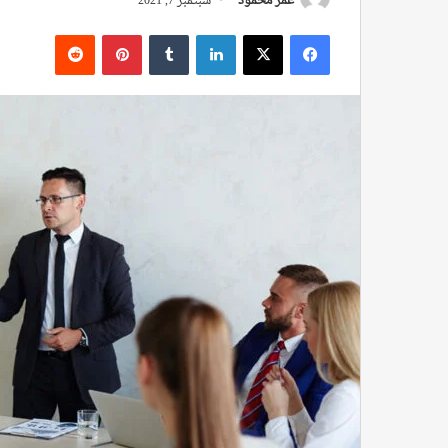
عمر محمود
سبتمبر 7, 2021
فيسبوك
‫X
لينكدإن
بينتيريست