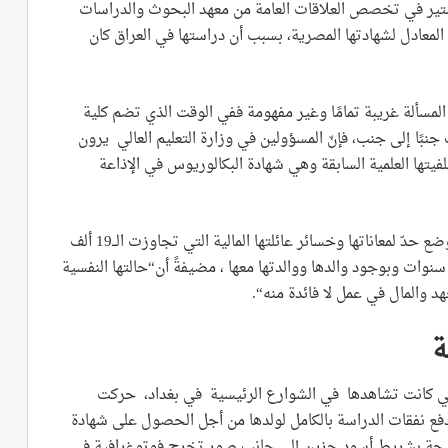
ير في تخصص العلاقات العامة من معهد البحوث والدراسات
المعادل لشهادتها المصرية، بسبب أن دراستها في العراق كان
مسألة غريبة تمامًا وغير مفهومة ففي الوقت الذي تضم كلية
نبًا إلى جنب، فإنّ المسؤولين في وزارة التعليم العالي يرون
يتها العلمية السابقة وهي شهادة البكالوريوس في الإذاعة
وتطالب الخريجة الشابة المسؤولين في وزارة التعليم بوضع حدّ لمعاناتها وخسائر عائلتها المالية التي تجاوزت الــ19 ألف
 سنوات وبوجود والدها ووالدتها معها ، مضيفةً أن“حالتها النفسية
 والمال في عمل لا فائدة منه“.
ة
لتي كانت تشاهدها في الشوارع الرئيسية في بغداد، حركت
 دفع نفقات الدراسة بالكامل لولدها من أجل الحصول على شهادة
وشحة بشريط أسود حزين إلى جانب صور تخرج فوتوغرافية في