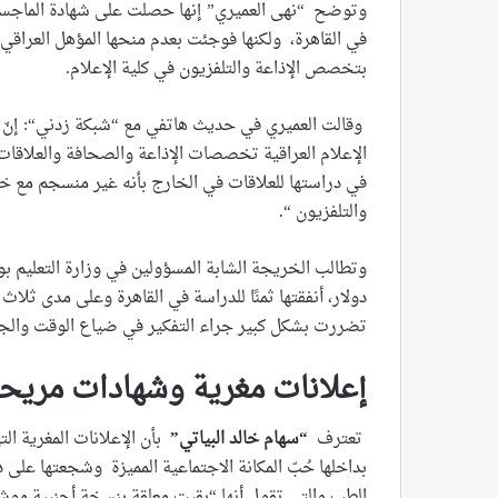
وتوضح “نهى العميري” إنها حصلت على شهادة الماجست
في القاهرة، ولكنها فوجئت بعدم منحها المؤهل العراقي 
بتخصص الإذاعة والتلفزيون في كلية الإعلام.
وقالت العميري في حديث هاتفي مع “شبكة زدني“: إنّ ال
الإعلام العراقية تخصصات الإذاعة والصحافة والعلاقات ج
في دراستها للعلاقات في الخارج بأنه غير منسجم مع خلف
والتلفزيون “.
دولار، أنفقتها ثمنًا للدراسة في القاهرة وعلى مدى ثلاث
تضررت بشكل كبير جراء التفكير في ضياع الوقت والجهد
إعلانات مغرية وشهادات مريح
تعترف
“سهام خالد البياتي”
بأن الإعلانات المغرية ا
بداخلها حُبّ المكانة الاجتماعية المميزة وشجعتها على
الطب والتي تقول أنها “بقيت معلقة بنسخة أجنبية م