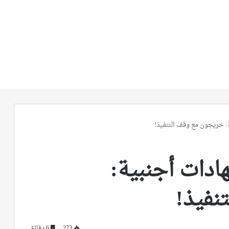
: خريجون مع وقف التنفيذ!
دات أجنبية:
نفيذ!
273
6 دقائق