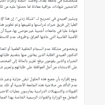
متخصصة في جامعة بغداد، وقامت اللجنة بإجراء اختبار 
الناجحين شهادات عراقية معادلة لما حصلوا عليه من تل
ويشير العبيدي في تصريح لــــ “شبكة زدني“: إن هذا الإ
العليا إلى فريق خبراء لدراستها وتقييمها وتم تطوير هذ
شهادة عليا في جامعات أجنبية غير موصى بها، مبينًا أن 
الأمنية القاسية التي عاشها العراق، وظروف عدم الاستقرار
وبخصوص مشكلة عدم انسجام الخلفية العلمية أو انعدام 
الدكتور العبيدي الطلبة الذين يعانون منها بتقديم طلباته
الخبراء والذين يقومون برفع تقرير بالحالة إلى المخ
على الاستثناء من أجل الموافقة على طلباتهم وتمرير شه
ومع إقراره بأن جميع هذه الحلول تبقى جزئية وغير شام
عدم التأكد من صلاحية هذه الجامعة الأجنبية أو تلك عند
القبولات والتسهيلات الدراسية يمارسون عمليات الاحتيال
التعامل مع الوزارة والقنوات الرسمية الخاصة بهذا المج