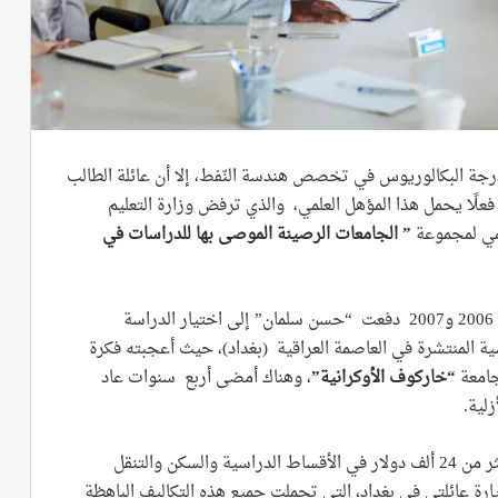
 البكالوريوس في تخصص هندسة النّفط، إلا أن عائلة الطالب
فعلًا يحمل هذا المؤهل العلمي، والذي ترفض وزارة التعليم
نتمي لمجموعة
” الجامعات الرصينة الموصى بها للدراسات في
الظروف الأمنية الصعبة التي عاشها العراق خلال سنتي 2006 و2007 دفعت “حسن سلمان” إلى اختيار الدراسة
ة المنتشرة في العاصمة العراقية (بغداد)، حيث أعجبته فكرة
امعة
“خاركوف الأوكرانية”
، وهناك أمضى أربع سنوات عاد
زلية.
ويقول سلمان لــــ“شبكة زدني“: أنفقت وبدون جدوى أكثر من 24 ألف دولار في الأقساط الدراسية والسكن والتنقل
ارة عائلتي في بغداد، التي تحملت جميع هذه التكاليف الباهظة