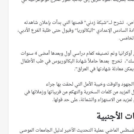
ص، تشرح لــــ“شبكة زدني” قصتها التي بدأت بإعلان شاهدته
ة السادس الإعدادي “البكالوريا” وقبول حتى طلبة الفرع الأدبي،
 الخامس.
وتضيف البياتي أن ولدها التحق بكورس تعليم اللغة في أوكرانيا وتم تصنيفه كعام دراسي أول وبعدها أمضى 4 سنوات
ك”، تخرج بعدها حاملاً شهادة البكالوريوس في طب الأطفال
يمكن معادلة شهادتها في العراق”.
لجهود والوقت وخيبة الأمل التي لحقت بها جراء
ل المزيد من كلمات السخرية والتهكم من قريباتها وزملائها في
لمزيد من الاستهزاء والشماتة، على حد قولها.
ت الأجنبية
/ أغسطس الماضي عملية التحديث الأخير لدليل الجامعات الموصى