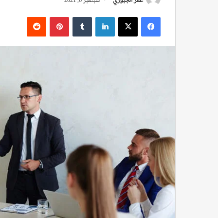
عمر الجبوري
سبتمبر 6, 2021
فيسبوك
‫X
لينكدإن
بينتيريست