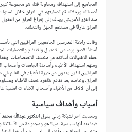
المجاميع إلى استهدافه ومحاولة قتله هو مجموعة كبيرة م
أصدقائه وزملائه تم تصفيتهم في العراق خلال السنوات
منذ الغزو الأمريكي يهدف إلى إفراغ العراق من العقول 
العراق غارقًا في مستنقع الجهل والتخلف.
أستاذًا قضوا برصاص الاغتيال والانتقام والتصفيات ال
حملة الاغتيالات أساتذة من مختلف الاختصاصات. وهذ
ومنهم استهداف الأطباء وأساتذة الجامعات وأصحاب الك
العراقيين الذين يعدون من خيرة الأطباء في العالم في 
العراق، وخاصة بعد تفاقم ظاهرة خطف الأطباء ومساومت
إلى أن الآلاف من الأطباء وأصحاب الكفاءات العلمية غا
أسباب وأهداف سياسية
وبحديث آخر لشبكة زدني يقول
الدكتور عبدالله محمد
أ
فيما بعد أنها سياسية، مبينًا هو ومجموعة من الأساتذة
وتخليص العراق من مأزقه السياسي، غير أن هذا التكتل 