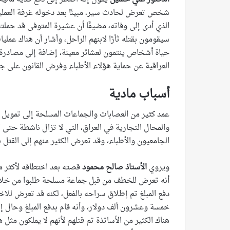
شخص تعرض لحادث سير، مبينًا بعد دخوله غرفة العمليا
الذي أدى إلى وفاته، مضيفًا أن عشيرة المتوفى قد حملته
سيقومون بقتله ثأرًا لابنهم الراحل، وأشار أن هناك عم
حياة أشخاص ينتمون لعشائر معينة، إضافة إلى مصادرة م
العراقية عن حماية هؤلاء الأطباء وفرض القانون على جم
أسباب مادية
عمد كثير من العصابات والجماعات المسلحة إلى تمويل 
والمحال التجارية في العراق، التي لا تزال ناشطة حتى ا
الجامعيون والأطباء، وقد تعرض الكثير منهم إلى القتل 
ويروي
الأستاذ صالح محمود
قصته بعد اختطافه لأكثر م
أنه تعرض للخطف من قبل جماعة مسلحة طلبوا من خلالها د
دفع المبلغ تم إطلاق سراحه بالفعل، لكنه قد تعرض للاخت
خمسة وعشرون ألف دولار، وأنه قام بدفع المبلغ وحال إط
هناك الكثير من الأساتذة تم قتلهم لأنهم لا يملكون مثل