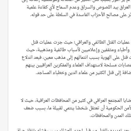
اء العراق بيد اللصوص والسراق وعدم السماح لأي كفاءة علمية
ؤثر على مصالح الأحزاب الفاسدة في السلطة على حد قوله.
عمليات القتل الطائفي والعراقي؛ حيث جرت عمليات قتل
وأطباء ومثقفين وإعلاميين لأسباب طائفية ومذهبية، حيث
ت قتل على الهوية بسبب انتمائهم إلى مذهب معين، فبعد اندلاع
ق منذ العام ٢٠٠٦ تفرغت فرق وعصابات مسلحة لاستهداف العلماء والمفكرين العراقيين بينهم
فة إلى قتل الكثير من علماء الدين وخطباء المساجد.
ضايا المجتمع العراقي في كثير من المحافظات العراقية، حيث لا
لأمن الحكومية أن تعتقل شخصًا ينتمي لقبيلة ما، بسبب ضعف
تلك المدن والمحافظات.
بعد تهديده بالقتل من قبل إحدى العشائر بسبب فشله بإنقاذ حياة