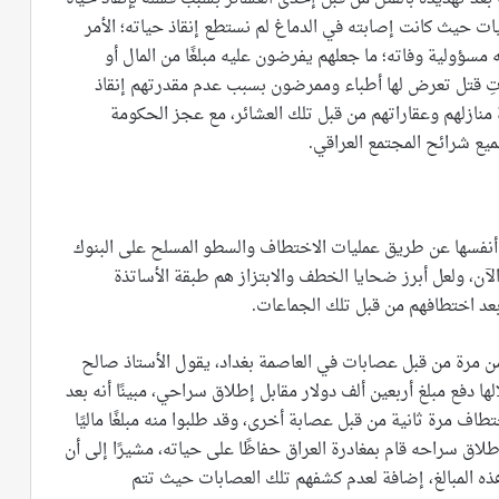
ت حيث كانت إصابته في الدماغ لم نستطع إنقاذ حياته؛ الأمر
 مسؤولية وفاته؛ ما جعلهم يفرضون عليه مبلغًا من المال أو
لياتِ قتل تعرض لها أطباء وممرضون بسبب عدم مقدرتهم إنقاذ
نازلهم وعقاراتهم من قبل تلك العشائر، مع عجز الحكومة
يع شرائح المجتمع العراقي.
أنفسها عن طريق عمليات الاختطاف والسطو المسلح على البنوك
لآن، ولعل أبرز ضحايا الخطف والابتزاز هم طبقة الأساتذة
بعد اختطافهم من قبل تلك الجماعات.
ن مرة من قبل عصابات في العاصمة بغداد، يقول الأستاذ صالح
فع مبلغ أربعين ألف دولار مقابل إطلاق سراحي، مبينًا أنه بعد
طاف مرة ثانية من قبل عصابة أخرى، وقد طلبوا منه مبلغًا ماليًا
لاق سراحه قام بمغادرة العراق حفاظًا على حياته، مشيرًا إلى أن
 هذه المبالغ، إضافة لعدم كشفهم تلك العصابات حيث تتم