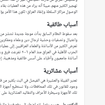
تهجير الكثير منهم، مبينًا أنه يراد من هذه العمليات بق
الوصول مراكز السلطة وإنقاذ العراق؛ لكون هذا الأمر ي
أسباب طائفية
بعد سقوط النظام السابق بدأت موجة جديدة تنتشر من 
واغتيال وتصفيات وحشية لرجال دين وعلماء ومفكرين 
تعرض الكثير من الأساتذة والعلماء العراقيين إلى عمليا
الحرب الأهلية في العرا
أساتذة جامعيون وأطباء على أسس طائفية ومذهبية، إضا
أسباب عشائرية
تعتبر القبيلة والعشيرة هي الفيصل في البت بكثير من ق
وجود للقانون في تلك المحافظات، ولا تستطيع أجهزة ا
تلك الأجهزة وسيطرة الأعراف والتقاليد العشائرية على 
الدكتور علي حسين
يقول إنه اضطر إلى دفع فدية مالية 