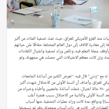
ات منذ الغزو الأمريكي للعراق، حيث تمتْ تصفية المئات من أكبر
 إلى مغادرة الآلاف إلى دول العالم المختلفة حفاظًا على حياتهم
 وأوقف عجلة التعلم فيه، وتكمن وراء تصفية واغتيال الكفاءات
عدة، وإن كانت معظم الاغتيالات التي حصلت هي مجهولة، ولم
 مع “زدني” قال فيه: “تعرض الكثير من أساتذة الجامعات
ريكي للعراق، وأضاف أن السنة الأولى من الاحتلال شهدت أكبر
حملة تصفيات للكفاءات العلمية، حيث تم تسجيل أكثر من ٢٥٠ حالة اغتيال، شملت أساتذة جامعيين وأطباء وخبراء من
بعد السنة الأولى والثانية من الاحتلال بسبب هجرة أغلب
أسبابًا ودوافع عدة كانت وراء عمليات التصفية، منها أسباب
العمليات التي كانت هي ذات أسباب مجهولة، وقد تم تسجيلها