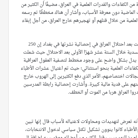
ن الكفاءات والقدرات العلمية في العراق، مضيفًا أن الكثير من
 الماضية دون معرفة الأسباب، وأشار أن هناك مخططًا تم رسمه
العلمية من خلال قتلهم أو تهجيرهم خارج العراق، من أجل إبقاء
وقالت رابطة المدرسين الجامعيين العراقيين التي تأسست بعد احتلال العراق في إحصائية نشرتها في بغداد إن 250
جسدية خلال الستة عشر شهرًا الأولى بعد الاحتلال حيث شملت
ا يدل بشكل واضح على وجود مخطط لتصفية العقول العراقية
فاءات العلمية بنحو استثنائي؛ حيث تم اغتيال عشرات الأطباء
مجالات اختصاصهم، الأمر الذي دفع الكثيرين إلى الهروب خارج
هم على فدية مالية كبيرة. وأشارت إحصائية رابطة المدرسين
دروا العراق هربا من الموت أو الخطف.
نه تعرض لتهديدات ومحاولات لاغتياله لأسباب قال إنها تبين
 والأطباء كانوا ينوون تشكيل تكتل سياسي لدخول الانتخابات،
لم يرَ النور بسبب قتل الكثير من أعضائه ومؤسسيه إضافة إلى