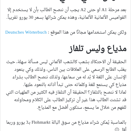
بعد مرحلة A1 او حتى A2 يجب أن ننصح الطالب بأن لا يستخدم إلا
القواميس الألمانية الألمانية، وهذه يمكن شرائها بسعر 30 يورو تقريباً.
ولكن يمكن استخدامها مجانًا من هذا الموقع :
Deutsches Wörterbuch
مذياع وليس تلفاز
الحقيقة أن الاحتكاك بشعب كالشعب الألماني ليس مسألة سهلة، حيث
يغلب الطابع الرسمي على العلاقات بين الناس، ولذلك وكي يتعود
الإنسان على اللغة لا بُد له من سماعها، ولذلك ننصح الطالب بشراء
مذياع كي يستمع للغة وكلماته حتى تبدأ آذانه بالتعود عليّها.
لماذا لا ننصح بالتلفاز؟ الحقيقة أن التلفاز فيه الكثير من الملهيات التي
قد تشتت الطالب هذا غير أن تركيز الطالب على الكلام ومحاولته
للفهم من خلال ما يسمع، ستكون أفضل مع المذياع.
بالمناسبة يُمكن شراء مذياع من سوق البالة Flohmarkt بـ3 يورو وربما
أقل 🙂