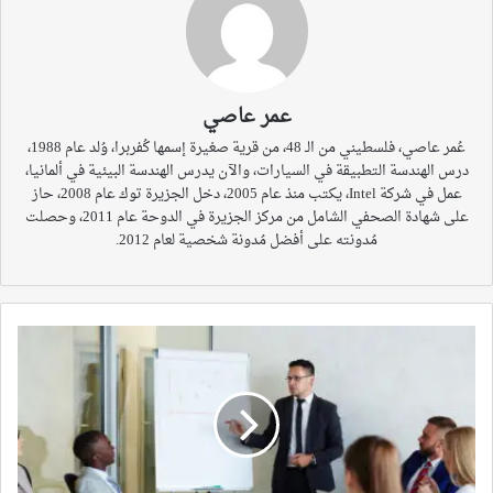
عمر عاصي
عُمر عاصي، فلسطيني من الـ 48، من قرية صغيرة إسمها كُفربرا، وُلد عام 1988،
درس الهندسة التطبيقة في السيارات، والآن يدرس الهندسة البيئية في ألمانيا،
عمل في شركة Intel، يكتب منذ عام 2005، دخل الجزيرة توك عام 2008، حاز
على شهادة الصحفي الشامل من مركز الجزيرة في الدوحة عام 2011، وحصلت
مُدونته على أفضل مُدونة شخصية لعام 2012.
هل
الدراسة
في
ألمانيا
خطرة؟