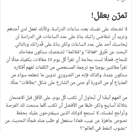
تمرّن بعقل!
لا تضحك على نفسك بعدد ساعات الدراسة، وكأنك تعمل لدى أحدهم
وتريد أن تتقاضى راتبك بناءً على عدد الساعات، في الدراسة لن
يُحاسبك أحد على عدد الساعات ولكن بناءً على قُدراتك وبالتالي
البحث عن طُرق “فعالة” و”مُلائمة” لشخصك ستكون مفتاحك
للنحاح، فمثلًا لست بحاجة أن تقرأ كُل يوم 10 مقالات، يكفيك مثلًا أن
تقرأ مقالتين يوميًا مع ترجمة المستعصي من الكلمات لفهم أفكاره
ستكون جيّدة، وكذلك فإنه من الضروري تدوين ما تتعلمه سواء من
المذياع أو من الدورة أو حتى من الشارع على شكل “بطاقات” مثلًا.
من المهم أيضًا أن تُحاول أن تكتب كُل يوم، على الأقل قبل الامتحان
بثلاثة أسابيع ولكن طبعًا من الأفضل أن تكتب كُلما سنحت لك الفرصة
وتُراجع لنفسك، لا تستمع لاولئك الذين سيقترحون عليك بحفظ
نصوص جاهزة عن غيب، فماذا ستفعل لو طلب منك فجأة الحديث عن
“نضوب النفط في العالم”؟