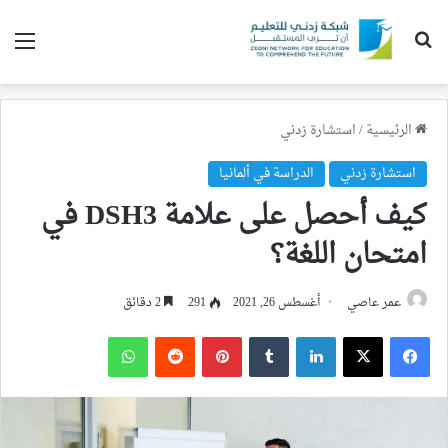
بحث عن
الق
الرئيسية
/
استشارة زدني
استشارة زدني
الدراسة في ألمانيا
كيف أحصل على علامة DSH3 في
امتحان اللغة؟
عمر عاصي
أغسطس 26, 2021
291
2 دقائق
فيسبوك
‫X
لينكدإن
بينتيريست
واتساب