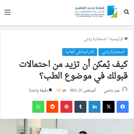
بحث عن
الق
الرئيسية
/
استشارة زدني
استشارة زدني
الدراسة في ألمانيا
كيف يُمكن أن تزيد من احتمالات
قبولك في موضوع الطب؟
عمر عاصي
أغسطس 25, 2021
503
دقيقة واحدة
فيسبوك
‫X
لينكدإن
بينتيريست
واتساب