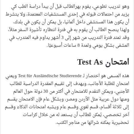
وهو تدريب تطوعي، يقوم بهرالطالب قبل أن يبدأ دراسة الطب كي
يزيد من احتمالات قبوله في إحدى المستشفيات المعتمدة، ولا يتشرط
أن يكون هذا المستشفى داخل ألمانيا، بل يمكن أن يكون في بلدك،
ولهذا ينصح الطالب أن يقوم به في فترة انتظاره تأشيرة السفر مثلاً،
وقد تمتد فترة التدريب من شهر إلى 3 أشهر يداوم فيه المتدرب في
المشفى بشكل يومي ولمدة 8 ساعات أسبوعيًا.
امتحان Test As
هذه المسمى هو اختصار لـ Test für Ausländische Studierende ويعني
امتحان للطلبة الأجانب، ويهدف إلى تقييم المقدرة الدراسية للطالب
الأجنبي، ويمكن التقدم للامتحان في أكثر من 30 دولة حول العالم
ومنها دول عربية مثل الأردن ومصر، وبشكل عام فإن الامتحان يقسم
إلى ثلاثة أقسام، قسم لغوي وقسم عام ويشبه امتحانات الذكاء وقسم
آخر تخصصي، يُمكن للطالب أن يستعد له من خلال كراسات
تحضيرية يمكنه شرائها من متاجر الكتب.