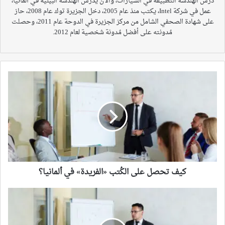
درس الهندسة التطبيقة في السيارات، والآن يدرس الهندسة البيئية في ألمانيا،
عمل في شركة Intel، يكتب منذ عام 2005، دخل الجزيرة توك عام 2008، حاز
على شهادة الصحفي الشامل من مركز الجزيرة في الدوحة عام 2011، وحصلت
مُدونته على أفضل مُدونة شخصية لعام 2012.
كيف
تحصل
على
الكُتب
«الفريدة»
في
ألمانيا؟
كيف تحصل على الكُتب «الفريدة» في ألمانيا؟
ما
هي
التخصصات
التي