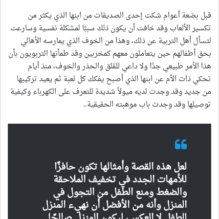
قبل بضعة أعوام شكت إحدى الصديقات من ابنها الذي يكثر من
تكسير الألعاب وقد خافت أن يكون ذلك سببًا لمشكلة نفسية وسارعت
لتسأل أهل التربية عن ذلك، وهذا من الخوف الذي يمارسه الأهالي
بحق أطفالهم حين يتعاملون معهم كمخربين وقد طمأنها التربويون بأن
هذا الأمر طبيعي جدًا ولا داعي للقلق والحذر والخوف، منذ أيام
تحكي ذات الأم عن ابنها الذي أصبح يفكك كل لعبة ثم يعيد تركيبها
من جديد وقد وجدت لديه ميولاً شديدة للتعرف على الكهرباء وكيفية
توصيلها وقد وجدت باب موهبته الحقيقية..
لعل هذه القصة وأمثالها تكون حافزًا
للأمهات الجدد في تخفيف الملاحقة
والضغط ومنع الطفل من التجول في
المنزل وأنه من الأفضل أن نهيء المنزل
للطفل لا العكس، ليكون المنزل صالحًا