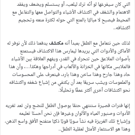
التي كان سيفرغها لو أنّه ترك ليلعب، أو يستسلم ويضعف ويفقد
الاهتمام والشغف في اكتشاف الأشياء والتواصل معها والتفاعل مع
المحيط فيصبح لا مباليًا بالمتع التي حوله لكثرة منعه وتحجيم
اكتشافه..
لذلك حين نتعامل مع الطفل بمبدأ أنه
مكتشف
يدفعنا ذلك لأن نوفر له
الأماكن والأدوات التي يريدها ليمارس هذا الاكتشاف فيستمتع
بأصوات الملاعق حين تتحرك في القدر، ويفهم العلاقة بين الأشياء
فالملابس مكانها في الخزانة والألعاب في أدراجها وهكذا…، وأن هذا
حاد وهذا جارح وهذا ساخن وهذا بارد، فيتعرف على المحسوسات
والملموسات ويشب سريعًا بعد أن يكتفي من إشباع شغفه واكتشافه
نحو اكتشافات أخرى أكثر عمقًا وتحليلًا.
إنها فترات قصيرة ستنتهي حتمًا بوصول الطفل للنضج ولن تعد تغريه
الأدوات وصنبور المياه والألوان وغيرها فإن نحن أحسنّا تعليمه
وإشباع تلك الغريزة فيه نشأ سويًا قويًا ذكيًا متفتح الأفق واسع الذهن،
وهذا هو الاستثمار الأمثل لعقلية الطفل..