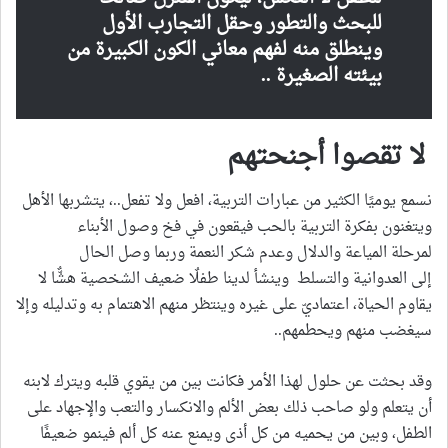
للبحث والتطور وحقل التجارب الأول
وينطلق منه لفهم معاني الكون الكبيرة من
بيئته الصغيرة ..
لا تقصوا أجنحتهم
نسمع يوميًا الكثير من عبارات التربية، افعل ولا تفعل..، يتشربها الأهل
ويتغنون بفكرة التربية بالحب فيقعون في فخ وصول الأبناء
لمرحلة المياعة والدلال وعدم شكر النعمة وربما وصل الحال
إلى العدوانية والتسلط وينشأ لدينا طفلٌا ضعيف الشخصية هشٌّا لا
يقاوم الحياة، اعتماديّ على غيره وينتظر منهم الاهتمام به وتدليله وإلا
سيغضب منهم ويحطمهم..
وقد بحثت عن حلول لهذا الأمر فكانت بين من يقوي قلبه ويترك لابنه
أن يتعلم ولو صاحب ذلك بعض الألم والانكسار والتعب والإجهاد على
الطفل، وبين من يحميه من كل أذى ويمنع عنه كل ألم فينمو ضعيفًا