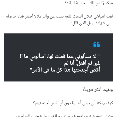
منكسرًا من تلك الحماية الزائدة ..
لفت انتباهي خلال البحث كلمة نقلت عن والد ملالا أصغر فتاة حاصلة
على شهادة نوبل الذي قال:
” لا تسألوني عما فعلت لها، اسألوني ما ال
ذي لم أفعل. أنا لم
أقص أجنحتها هذا كل ما في الأمر”
وبقيت أفكر طويلاً:
كيف يمكننا أن نربي أبناءنا دون أن نقص أجنحتهم؟
وكيف تنمو شخصياتهم قوية تقاوم الكسر والضعف والعواصف