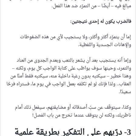
مبالغ فيه – أيضًا – من التمرّد ضد هذا الفعل.
فالضرب يكون له إحدى نتيجتين
:
إما أن يتمرّد أكثر وأكثر، ولا يستجيب لأي من هذه الضغوطات
والإهانات الجسدية واللفظية.
وإما أنه يستجيب بعد أن يشعر بالتعب وبعدم الجدوى من العناد
والتمرد، وحينها سوف يواظب على كتابة الواجب كل يوم، ولكنه –
وهذا خطير – سيكتبه بدون رغبة داخلية منه، سيكتبه فقط أمنًا من
العقاب.. ولذا فإنك لو لم تكلفه بعمل الواجب في يوم ما، فستراه فرحًا
سعيدًا.
وكذا، سيتوقّف عن سبّ أصدقائه أو مضايقتهم، سيفعل ذلك أمام
ناظريك، ولكنه لن يتوقف عندما تخرج من باب الفصل!
3- درّبهم على التفكير بطريقة علمية