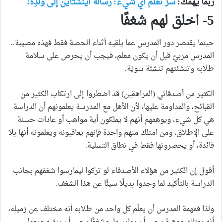
ربما يهمك:
سرّ تعلّم أي شيء: رسالة أينشتاين إلى ولدِه!
5- اخلق لهم شغفًا
حينما يقتصر دور المدرس عما يلقيه أثناء الحصة فقط فهذه مصيبة..
المدرس مربيٌ قبل أن يكون معلم، فيجب أن يحرص على سلامة
طلابه وتنشئتهم تنشئة سويّة.
الكثير من أصدقائي (المراهقين) قد اضطروا إلى ارتكاب الكثير من
القبائح، والمداومة عليها، لأن الأهل مع المدرسة يعلمونهم أن الدراسة
هي كل شيء، ويوهمهم أنهم لا يملكون أية مواهب أو عادات حسنة
على الإطلاق، ومن امتلك منهم واحدة فإنهم يعاقبونه ويعلمونه أنها بلا
فائدة، أو يحصرونها فقط في نطاق التسلية.
أقول إن الكثير من هؤلاء الأصدقاء لو تركوا ليمارسوا شغفهم بجانب
الدراسة بالتأكيد لما وجدوا بديلًا سيئًا عن هذا الشغف.
ولذا فمهمة المدرس أن يعلّم كل واحد من طلابه أنه مختلف عن زميله،