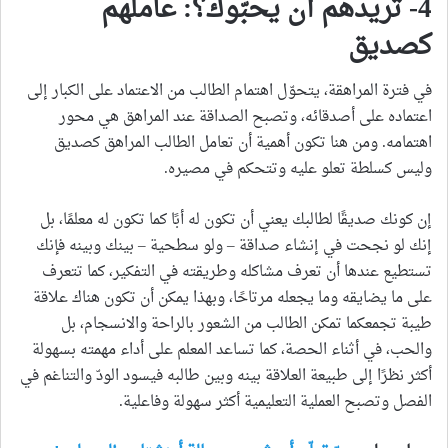
4- تريدهم أن يحبّوك؟: عاملهم
كصديق
في فترة المراهقة، يتحوّل اهتمام الطالب من الاعتماد على الكبار إلى
اعتماده على أصدقائه، وتصبح الصداقة عند المراهق هي محور
اهتمامه. ومن هنا تكون أهمية أن تعامل الطالب المراهق كصديق
وليس كسلطة تعلو عليه وتتحكم في مصيره.
إن كونك صديقًا لطالبك يعني أن تكون له أبًا كما تكون له معلمًا، بل
إنك لو نجحت في إنشاء صداقة – ولو سطحية – بينك وبينه فإنك
تستطيع عندها أن تعرف مشاكله وطريقته في التفكير، كما تتعرف
على ما يضايقه وما يجعله مرتاحًا، وبهذا يمكن أن تكون هناك علاقة
طيبة تجمعكما تمكن الطالب من الشعور بالراحة والانسجام، بل
والحب، في أثناء الحصة، كما تساعد المعلم على أداء مهمته بسهولة
أكثر نظرًا إلى طبيعة العلاقة بينه وبين طالبه فيسود الودّ والتناغم في
الفصل وتصبح العملية التعليمية أكثر سهولة وفاعلية.