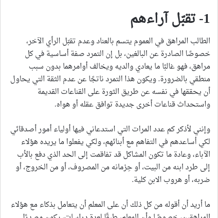
1- تقبّل آراءهم
الطالب المراهق في العموم يتسم بالعناد وعدم تقبّل الرأي الآخر،
خصوصًا الصادرة عن البالغين، بل إن التمرد صفة أساسية في كل
مراهق، فهو غالبًا ما يعادي والديه ويخالف أوامرهما بدون سبب
منطقي بالضرورة. ويكون هذا التمرد ناتجًا عن عدم الثقة التي يحاول
أن يحققها في نفسه عن طريق الثورة على القناعات القديمة
واستحداث قناعات أخرى جديدة توافق عقله أو هواه.
وإنني لأذكر كم عدد المرات التي استدعاني فيها أولياء أمور أصدقائي
لكي أساعدهم في التفاهم مع أبنائهم، ولكي يفعلوا ما يريده هؤلاء
الآباء، وعادة ما تكون المشاكل قد تفاقمت إلى الحد الذي دفع بالأب
إلى طرد ابنه من البيت، أو حِرْمانه من المصروف، أو من الخروج، أو
ضربه، أو هروب الابن كلية.
ما أريد أن أقوله من كل ذلك أن على المعلم أن يتعامل بذكاء مع هؤلاء
المراهقين، خصوصًا وأن المعلم، طبقًا لعدة دراسات، يكون مصدرًا