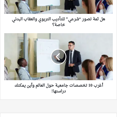
والعقاب
البدني
خاصة؟
هل ثمة تصور “شرعي” للتأديب التربوي والعقاب البدني
خاصة؟
أغرب
10
تخصصات
جامعية
حول
العالم
وأين
يمكنك
دراستها!
أغرب 10 تخصصات جامعية حول العالم وأين يمكنك
دراستها!