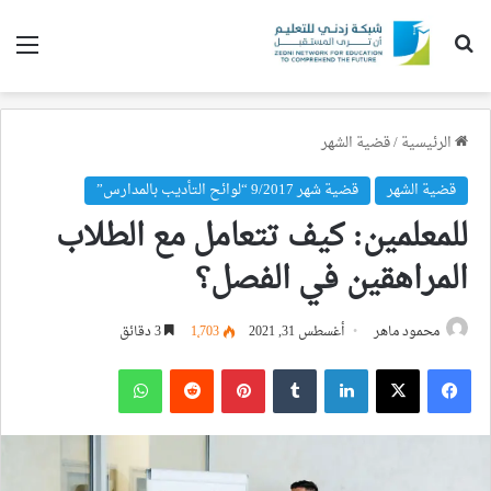
بحث عن
الق
الرئيسية
/
قضية الشهر
قضية الشهر
قضية شهر 9/2017 “لوائح التأديب بالمدارس”
للمعلمين: كيف تتعامل مع الطلاب
المراهقين في الفصل؟
محمود ماهر
أغسطس 31, 2021
1٬703
3 دقائق
فيسبوك
‫X
لينكدإن
بينتيريست
واتساب