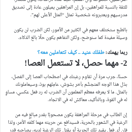
للثقة بالنسبة للمراهقين، بل إن المراهقين يميلون عادة إلى تصديق
مدرسيهم ويعتبرونه شخصية تمثل “المثل الأعلى لهم”.
بالطبع ستختلف معهم في الكثير من الأمور، لكن الضرب لن يكون
وسيلة مفيدة كما سنوضح، ولكن التفاهم يكون حلًا بالغ الذكاء.
ربما يهمك:
طفلك عنيد .. كيف تتعاملين معه؟
2- مهما حصل، لا تستعمل العصا!
حسنًا، جرب مرة أن تقاوم رغبتك في اصطحاب العصا إلى الفصل،
بدّل هذا الوجه المتجشّم بآخر بشوش، عامِلهم بودّ، وسيعاملونك
بالمثل. ما لا يعرفه معظم المعلمون أن الضرب له رد فعل عكسي، مساوٍ
له في القوة، وبالتأكيد، معاكسٌ له في الاتجاه.
إن الطالب في مرحلة المراهقة يكون مصحوبًا بقدر مبالغٍ فيه من
الرغبة في الشعور بالحرية، فسيدافع عن حريته مهما كلفه الأمر، ولذا
فإن أي فعل يقيد تلك الحرية أو يقتل تلك الرغبة لديه، يصاحبه قدر