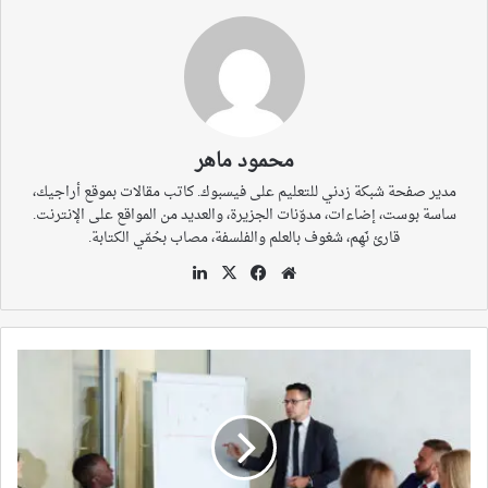
محمود ماهر
مدير صفحة شبكة زدني للتعليم على فيسبوك. كاتب مقالات بموقع أراجيك،
ساسة بوست، إضاءات، مدوّنات الجزيرة، والعديد من المواقع على الإنترنت.
قارئ نَهِم، شغوف بالعلم والفلسفة، مصاب بحُمّي الكتابة.
موقع
‫X
فيسبوك
لينكدإن
الويب
هل
ثمة
تصور
“شرعي”
للتأديب
التربوي