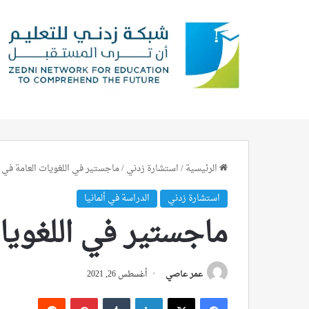
الرئيسية
/
استشارة زدني
/
ماجستير في اللغويات العامة في أل
استشارة زدني
الدراسة في ألمانيا
ماجستير في اللغويات
عمر عاصي
أغسطس 26, 2021
فيسبوك
‫X
لينكدإن
بينتيريست