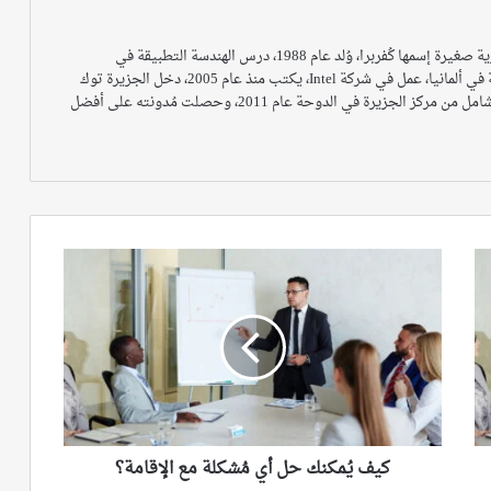
عُمر عاصي، فلسطيني من الـ 48، من قرية صغيرة إسمها كُفربرا، وُلد عام 1988، درس الهندسة التطبيقة في
السيارات، والآن يدرس الهندسة البيئية في ألمانيا، عمل في شركة Intel، يكتب منذ عام 2005، دخل الجزيرة توك
عام 2008، حاز على شهادة الصحفي الشامل من مركز الجزيرة في الدوحة عام 2011، وحصلت مُدونته على أفضل
كيف
يُمكنك
حل
أي
مُشكلة
مع
الإقامة؟‎
كيف يُمكنك حل أي مُشكلة مع الإقامة؟‎