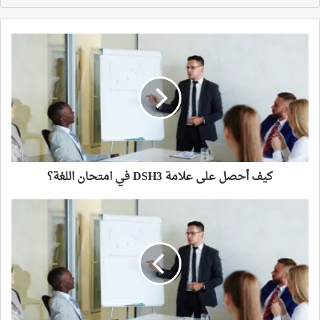
كيف
أحصل
على
علامة
DSH3
في
امتحان
اللغة؟
كيف أحصل على علامة DSH3 في امتحان اللغة؟
لماذا
القوانين
في
ألمانيا
معقدة؟