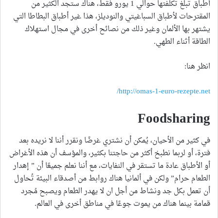
أطباق تبلغ تكلفتها حوالي 1 يورو فقط، هناك ستجد الكثير من
المقترحات لأطباق السباغيتي والنوديلز، هذا غير أطباق البطاطا التي
يشتهر بها الألمان وغير ذلك من نصائح أخرى في مجال استهلاك
الطاقة أثناء الطهي.
انظر هنا:
http://omas-1-euro-rezepte.net/
Foodsharing
في كثير من الأحيان، يُمكن أن نشتري غرضًا ونقرر أننا لا نريده بعد
فترة، أو لربما نطبخ أكثر من حاجتنا بكثير، والمؤسف أن هذه الأغراض
أو الأطباق عادة ما تستقر في النفايات، مع أننا نعلم جميعًا أن ” إهدار
الطعام حرام” ولكن في ألمانيا هناك روابط من أصدقاء البيئة تُحاول
أن تعمل بكل جد ونشاط من أجل ان لا يهدر الطعام ويصبح مُجرد
قمامة بينما هناك من يموت جوعًا في مناطق أخرى في العالم.