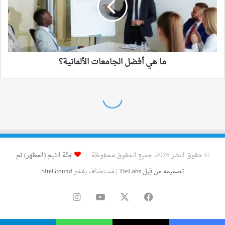
© حقوق النشر 2026، جميع الحقوق محفوظة |
جَنَّة الثيم (المظهر) تم
تصميمه من قِبل TieLabs
| مُستضاف بفخر
SiteGround
فيسبوك
‫X
‫YouTube
انستقرام