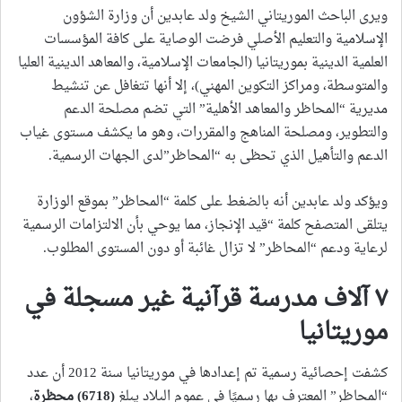
ويرى الباحث الموريتاني الشيخ ولد عابدين أن وزارة الشؤون
الإسلامية والتعليم الأصلي فرضت الوصاية على كافة المؤسسات
العلمية الدينية بموريتانيا (الجامعات الإسلامية، والمعاهد الدينية العليا
والمتوسطة، ومراكز التكوين المهني)، إلا أنها تتغافل عن تنشيط
مديرية “المحاظر والمعاهد الأهلية” التي تضم مصلحة الدعم
والتطوير، ومصلحة المناهج والمقررات، وهو ما يكشف مستوى غياب
الدعم والتأهيل الذي تحظى به “المحاظر”لدى الجهات الرسمية.
ويؤكد ولد عابدين أنه بالضغط على كلمة “المحاظر” بموقع الوزارة
يتلقى المتصفح كلمة “قيد الإنجاز، مما يوحي بأن الالتزامات الرسمية
لرعاية ودعم “المحاظر” لا تزال غائبة أو دون المستوى المطلوب.
٧ آلاف مدرسة قرآنية غير مسجلة في
موريتانيا
كشفت إحصائية رسمية تم إعدادها في موريتانيا سنة 2012 أن عدد
“المحاظر” المعترف بها رسميًا في عموم البلاد يبلغ
(6718)
محظرة
،