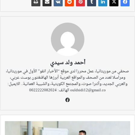
أحمد ولد سيدي
صحفي من موريتانيا، عمل محررا لدى موقع “الأخبار انفو” الأول في موريتانيا،
ومراسلا لعدد من الصحف والمواقع العربية أبرزها الهافنغتون بوست عربي،
والعربي الجديد، وألترا صوت، والمجتمع الكويتية، والشبيبة العمانية.. الايميل:
ouldsidi12@gmail.co الهاتف: 0022222082024
فيسبوك
26
ألف