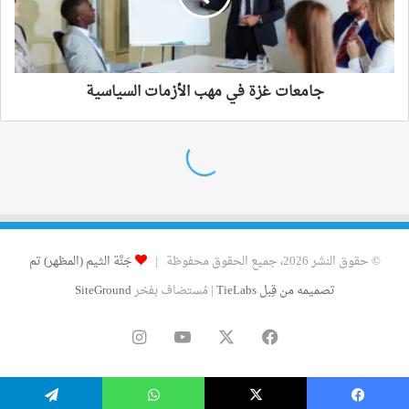
© حقوق النشر 2026، جميع الحقوق محفوظة |
جَنَّة الثيم (المظهر) تم
تصميمه من قِبل TieLabs
| مُستضاف بفخر
SiteGround
فيسبوك
‫X
‫YouTube
انستقرام