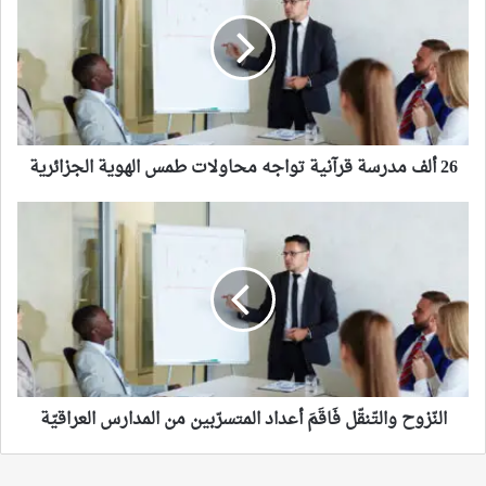
مدرسة
قرآنية
تواجه
محاولات
طمس
الهوية
الجزائرية
26 ألف مدرسة قرآنية تواجه محاولات طمس الهوية الجزائرية
النّزوح
والتّنقّل
فَاقَمَ
أعداد
المتسرّبين
من
المدارس
العراقيّة
النّزوح والتّنقّل فَاقَمَ أعداد المتسرّبين من المدارس العراقيّة