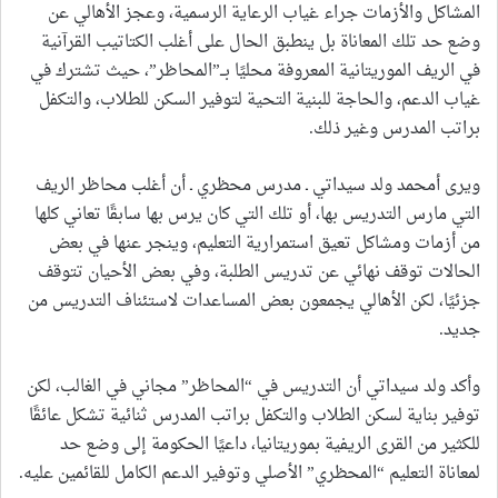
المشاكل والأزمات جراء غياب الرعاية الرسمية، وعجز الأهالي عن
وضع حد تلك المعاناة بل ينطبق الحال على أغلب الكتاتيب القرآنية
في الريف الموريتانية المعروفة محليًا بــ”المحاظر”، حيث تشترك في
غياب الدعم، والحاجة للبنية التحية لتوفير السكن للطلاب، والتكفل
براتب المدرس وغير ذلك.
ويرى أمحمد ولد سيداتي ـ مدرس محظري ـ أن أغلب محاظر الريف
التي مارس التدريس بها، أو تلك التي كان يرس بها سابقًا تعاني كلها
من أزمات ومشاكل تعيق استمرارية التعليم، وينجر عنها في بعض
الحالات توقف نهائي عن تدريس الطلبة، وفي بعض الأحيان تتوقف
جزئيًا، لكن الأهالي يجمعون بعض المساعدات لاستئناف التدريس من
جديد.
وأكد ولد سيداتي أن التدريس في “المحاظر” مجاني في الغالب، لكن
توفير بناية لسكن الطلاب والتكفل براتب المدرس ثنائية تشكل عائقًا
للكثير من القرى الريفية بموريتانيا، داعيًا الحكومة إلى وضع حد
لمعاناة التعليم “المحظري” الأصلي وتوفير الدعم الكامل للقائمين عليه.