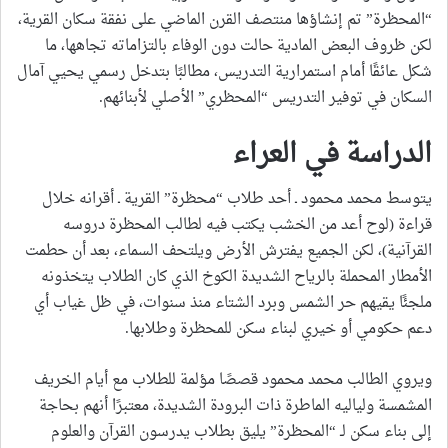
“المحظرة” تم إنشاؤها منتصف القرن الماضي على نفقة سكان القرية،
لكن ظروف البعض المادية حالت دون الوفاء بالتزاماته تجاهها، ما
شكل عائقًا أمام استمرارية التدريس، مطالبًا بتدخل رسمي يحيي آمال
السكان في توفير التدريس “المحظري” الأصلي لأبنائهم.
الدراسة في العراء
يتوسط محمد محمود ـ أحد طلاب “محظرة” القرية ـ أقرانه خلال
قراءة (لوح أعد من الخشب يكتب فيه لطالب المحظرة دروسه
القرآنية)، لكن الجميع يفترش الأرض ويلتحف السماء، بعد أن حطمت
الأمطار المحملة بالرياح الشديدة الكوخ الذي كان الطلاب يتخذونه
ملجئًا يقيهم حر الشمس وبرد الشتاء منذ سنوات، في ظل غياب أي
دعم حكومي أو خيري لبناء سكن للمحظرة وطلابها.
ويروي الطالب محمد محمود قصصًا مؤلمة للطلاب مع أيام الخريف
المشمسة ولياليه الماطرة ذات البرودة الشديدة، معتبرًا أنهم بحاجة
إلى بناء سكن لـ “المحظرة” يليق بطلاب يدرسون القرآن والعلوم