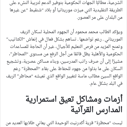
الشرعية، مطالبًا الجهات الحكومية بتوفير الدعم لتربية النشء على
الطريقة التقليدية التي ميزت موريتانيا أو بلاد “شنقيط “عن غيرها
من البلدان على مر العصور.
ويؤكد الطالب محمد محمود أن الجهود المحلية لسكان الريف
الموريتاني ـ رغم تواضعها ـ تساهم بشكل فعال في إنعاش “الكتاتيب”
وتمنح المزيد من فرص التعليم للأجيال، غير أن الحاجة للمساعدات
الحكومية والأهلية يظل قائمًا من أجل الرفع من مستوى “المحاظر”،
مشيرًا إلى أن صرف راتب المدرسين، وبناء مساكن عصرية، وتشجيع
السكان على ما بذلوا من جهود للحفاظ على بقاء “المحظرة” رغم
الواقع السيئ مطالب ماسة لتغيير الواقع الذي تعيشه “محاظر” الريف
في البلد بشكل عام.
أزمات ومشاكل تعيق استمرارية
المدارس القرآنية
ليست “محظرة” قرية أكدرنيت الوحيدة التي يعاني طلابها العديد من