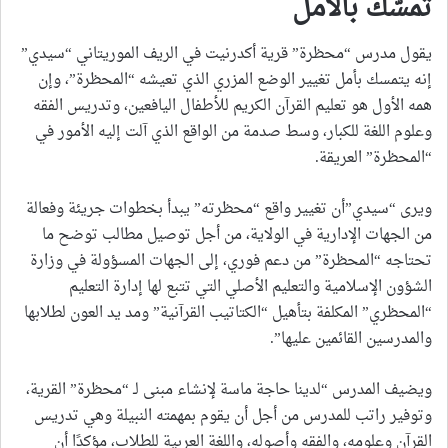
تمسّك بالأمل
يقول مدرس “محظرة” قرية أكدرنيت في الريف الموريتاني “سيدي”
إنه يتمسك بأمل تغيير الوضع المزري الذي تعيشه “المحظرة”، وإن
همه الأول هو تعليم القرآن الكريم للأطفال اليافعين، وتدريس الفقه
وعلوم اللغة للكبار، وسط صدمة من الواقع الذي آلت إليه الأمور في
“المحظرة” العريقة.
ويرى “سيدي”أن تغيير واقع “محظرته” يبدأ بخطوات جريئة وفعالة
من الجهات الإدارية في الولاية، من أجل توصيل مطالب توضح ما
تحتاجه “المحظرة” من دعم فوري، إلى الجهات المسؤولة في وزارة
الشؤون الإسلامية والتعليم الأصلي التي تتبع لها إدارة التعليم
“المحظري” المكلفة بتأهيل “الكتاتيب القرآنية” ومد يد العون لطلابها
والمدرسين القائمين عليها”.
ويضيف المدرس “لدينا حاجة ماسة لإنشاء مبنى لـ “محظرة” القرية،
وتوفير راتب للمدرس من أجل أن يقوم بمهمته النبيلة وهي تدريس
القرآن وعلومه، والفقه وأصوله، واللغة العربية للطلاب، مؤكدًا أن