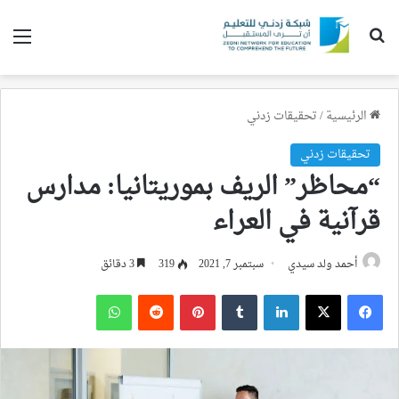
بحث عن
الق
الرئيسية
/
تحقيقات زدني
تحقيقات زدني
“محاظر” الريف بموريتانيا: مدارس
قرآنية في العراء
أحمد ولد سيدي
سبتمبر 7, 2021
319
3 دقائق
فيسبوك
‫X
لينكدإن
بينتيريست
واتساب