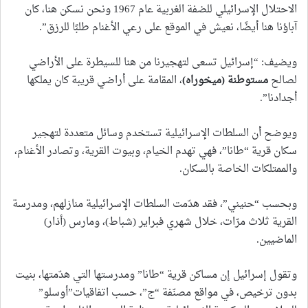
الاحتلال الإسرائيلي للضفة الغربية عام 1967 ونحن نسكن هنا، كان
آباؤنا هنا أيضًا، نعيش في الموقع على رعي الأغنام طلبًا للرزق”.
ويضيف: “إسرائيل تسعى لتهجيرنا من هنا للسيطرة على الأراضي
لصالح
مستوطنة (ميخوراه)
، المقامة على أراضي قريبة كان يملكها
أجدادنا”.
ويوضح أن السلطات الإسرائيلية تستخدم وسائل متعددة لتهجير
سكان قرية “طانا”، فهي تهدم الخيام، وبيوت القرية، وتصادر الأغنام،
والممتلكات الخاصة بالسكان.
وبحسب “حنيني”، فقد هدّمت السلطات الإسرائيلية منازلهم، ومدرسة
القرية ثلاث مرّات، خلال شهري فبراير (شباط)، ومارس (أذار)
الماضيين.
وتقول إسرائيل إن مساكن قرية “طانا” ومدرستها التي هدّمتها، بنيت
بدون ترخيص، في مواقع مصنّفة “ج”، حسب اتفاقيات”أوسلو”