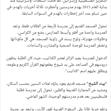
التحرير الفلسطينية وإسرائيل. كما قامت السلطات الإسرائيلية منذ
بداية العام 2015 بهدم مدرستين وأخطرت ثلاثة أخريات بالهدم، في
حين تسلم عدد آخر إخطارات بالهدم في السنوات السابقة.
تحول المسجد القديم إلى مدرسة لأربعة من الطلاب فقط، وتعد
المدرسة واحدة من أفقر وأبسط المدارس، بضع من الكراسي،
وطاولات مهترئة، ولوح يسند في زاوية المسجد، هي كل مكوناتها.
وتفتقر المدرسة للوحدة الصحية والمشارب والساحات.
الدخول للمدرسة يعيد الزائر لعصر الكتاتيب، حيث كان الطلبة يتلقون
دروسهم في المساجد على يد شيوخ يعلمونهم القرآن الكريم وعلومه،
ويطلق عليهم اسم “كتاتيب”.
“
بيت الشيخ
”
مسجد قديم يعود بناؤه لمئات السنين بحسب السكان،
ومشيد من الحجارة القديمة والطين، تحول إلى مدرسة لطلبة
فلسطينيين بعد هدم مدرستهم الوحيدة، الشهر الماضي.
وتقع خربة طانا على السفوح الغربية لغور الأردن، وتبعد عن مدينة