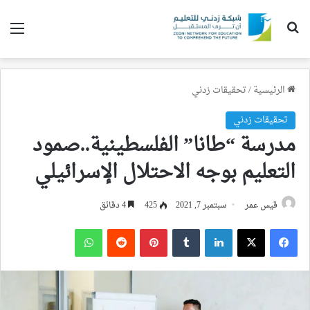
بحث عن
الق
الرئيسية
/
تحقيقات زدني
تحقيقات زدني
مدرسة “طانا” الفلسطينية..صمود
التعليم بوجه الاحتلال الإسرائيلي
قيس عمر
سبتمبر 7, 2021
425
4 دقائق
فيسبوك
‫X
لينكدإن
بينتيريست
واتساب