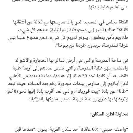
على تعليم طلبة بلدتها.
الفتاة تجلس في المسجد الذي بات مدرستها مع ثلاثة من أشقائها
قائلة:” هناك (تشير إلى مستوطنة إسرائيلية) عندهم كل شيء،
طلابهم بأمن يتعلمون، يتوفر لديهم كل شيء، نحن ممنوع علينا نبني
غرفة للمدرسة، يريدون طردنا من بيوتنا”.
في ساحة المدرسة والتي هي أرض تتناثر بها الحجارة والأشواك
والعشب، يلهو طلبة المدرسة، والتي تقلص عددهم إلى أربعة طلبة
فقط، بعد أن كانوا نحو 30 طالبًا إثر هدمها، مما دفع بعدد من الأهالي
لنقل أبنائهم إلى مدارس ببلدات مجاورة رغم بعد المسافة حيث تبعد
“طانا” عن بلدة “بيت فوريك”، والتي تعد أقرب بلدة إليها نحو (8 كم)،
وتربطها بها طرق زراعية ترابية يصعب سلوكها بالمركبات.
محاولة لطرد السكان
:
“واصف حنيني” (60 عامًا)، أحد سكان القرية، يقول: “منذ ما قبل