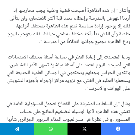
يسبوك
‫X
واتساب
تيلقرام