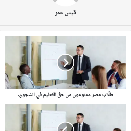
قيس عمر
طلّاب
مصر
ممنوعون
من
حقّ
التّعليم
في
السّجون.
طلّاب مصر ممنوعون من حقّ التّعليم في السّجون.
تدابير
لقمع
ظاهرة
الغش