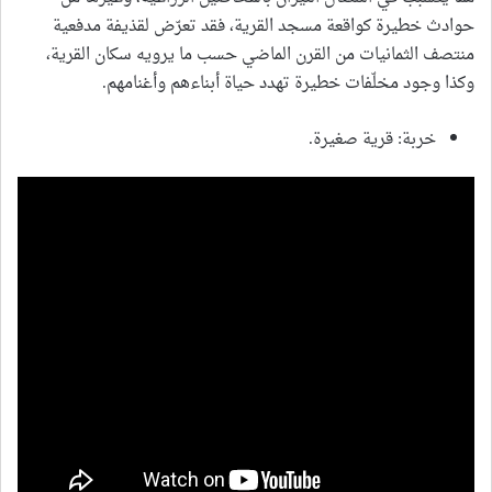
حوادث خطيرة كواقعة مسجد القرية، فقد تعرّض لقذيفة مدفعية
منتصف الثمانيات من القرن الماضي حسب ما يرويه سكان القرية،
وكذا وجود مخلّفات خطيرة تهدد حياة أبناءهم وأغنامهم.
خربة: قرية صغيرة.