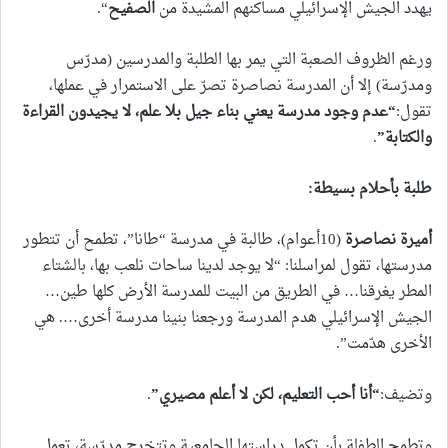
يهدد الجيش الإسرائيلي مساكنهم المشيدة من
الصفيح
“.
ورغم الظروف الصعبة التي يمر بها الطلبة والمدرسين (مدرّس
ومدرّسة) إلا أن المدرسة نصاصرة تصرّ على الاستمرار في عملها،
تقول:
“
عدم وجود مدرسة يعني بناء جيل بلا علم، لا يجيدون القراءة
والكتابة
”
.
طلبة بأحلام بسيطة
:
أميرة نصاصرة
(10أعوام)، طالبة في مدرسة “طانا”، تطمح أن تتطور
مدرستها، تقول لمراسلنا: “لا يوجد لدينا ساحات نلعب بها، بالشتاء
المطر يغرقنا… في الطريق من البيت للمدرسة الأرض كلها طين…
الجيش الإسرائيلي هدم المدرسة ورجعنا بنينا مدرسة أخرى…. هي
الأخرى هدّمت”.
وتضيف:
“
أنا أحب التعليم، لكن لا أعلم مصيري
”
.
وتطمح الطفلة بأن تكمل دراستها الجامعية وتتخرج مدرّسة، تعمل