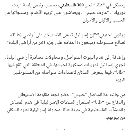
ويسكن في “طانا” نحو
300
فلسطيني
، بحسب رئيس بلدية “بيت
فوريك”، “عارف حنيني”، ويعتاشون على تربية الأغنام، ومنتجاتها من
الحليب والألبان والأجبان.
ويقول “حنيني”:”إنّ إسرائيل تسعى للاستيلاء على أراضي (طانا)،
لصالح مستوطنة (ميخوراه) المقامة على جزء آخر من أراضي البلدة”.
وإضافة إلى هدم البيوت المتواصل، ومحاولات مصادرة أراضي البلدة،
تجري إسرائيل تدريبات عسكرية لجيشها، في المنطقة التي تقع فيها
“طانا”، فيما يتعرض السكان لاعتداءات متواصلة من المستوطنين
اليهود.
من جانبه عدّ المناضل “حنيني”- عضو لجنة مقاومة الاستيطان
والدفاع عن “طانا”- استمرار السلطات الإسرائيلية في هدم المساكن
والمنشآت الفلسطينية في خربة طانا، محاولة إسرائيلية لطرد السكان
من بيوتهم.