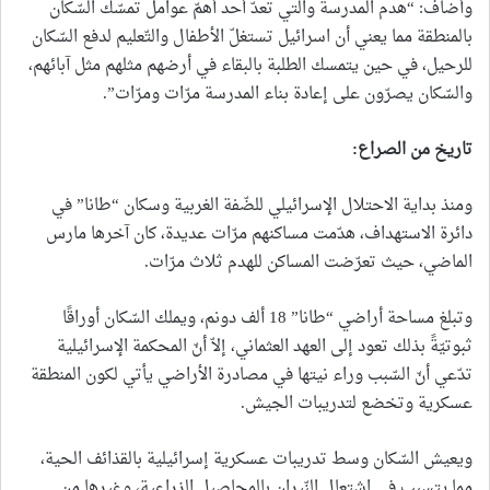
وأضاف: “هدم المدرسة والتي تعدّ أحد أهمّ عوامل تمسّك السّكان
بالمنطقة مما يعني أن اسرائيل تستغلّ الأطفال والتّعليم لدفع السّكان
للرحيل، في حين يتمسك الطلبة بالبقاء في أرضهم مثلهم مثل آبائهم،
والسّكان يصرّون على إعادة بناء المدرسة مرّات ومرّات”.
تاريخ من الصراع
:
ومنذ بداية الاحتلال الإسرائيلي للضّفة الغربية وسكان “طانا” في
دائرة الاستهداف، هدّمت مساكنهم مرّات عديدة، كان آخرها مارس
الماضي، حيث تعرّضت المساكن للهدم ثلاث مرّات.
وتبلغ مساحة أراضي “طانا” 18 ألف دونم، ويملك السّكان أوراقًا
ثبوتيّةً بذلك تعود إلى العهد العثماني، إلاّ أنّ المحكمة الإسرائيلية
تدّعي أنّ السّبب وراء نيتها في مصادرة الأراضي يأتي لكون المنطقة
عسكرية وتخضع لتدريبات الجيش.
ويعيش السّكان وسط تدريبات عسكرية إسرائيلية بالقذائف الحية،
مما يتسبب في اشتعال النّيران بالمحاصيل الزراعية، وغيرها من