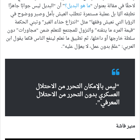
لاحقًا في مقالة بعنوان “
ما
هو
البديل
؟
” أن “البديل ليس جوابًا جاهزًا
نطبّقه آليًا بل عملية مستمرة تتطلب العيش بأمل وصبر ووضوح في
الرؤيا التي نعيش وفقها” مثل “انتزاع حذاء الغير” وتبني الحكمة
“قيمة المرء ما يتقنه” والنزول للمجتمع للتعلم ضمن “مجاورات” دون
سلطة خارجها أو داخلها، ثم تطبيق ما نعلم لينفع الناس فكما يقول ابن
العربي: “علمٌ بدون عمل، لا يعوَّل عليه”.
“ليس بالإمكان التحرر من الاحتلال
العسكري بدون التحرر من الاحتلال
المعرفي”.
منير فاشة