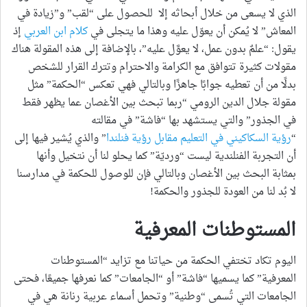
الذي لا يسعى من خلال أبحاثه إلا للحصول على “لقب” و”زيادة في
المعاش” لا يُمكن أن يعوّل عليه وهذا ما يتجلى في
كلام
ابن
العربي
إذ
يقول: “علمٌ بدون عمل، لا يعوَّل عليه”، بالإضافة إلى هذه المقولة هناك
مقولات كثيرة تتوافق مع الكرامة والاحترام وتترك القرار للشخص
بدلًا من أن تعطيه جوابًا جاهزًا وبالتالي فهي تعكس “الحكمة” مثل
مقولة جلال الدين الرومي “ربما تبحث بين الأغصان عما يظهر فقط
في الجذور” والتي يستشهد بها “فاشة” في مقالته
“
رؤية
السكاكيني
في
التعليم
مقابل
رؤية
فنلندا
” والذي يُشير فيها إلى
أن التجربة الفنلندية ليست “ورديّة” كما يحلو لنا أن نتخيل وأنها
بمثابة البحث بين الأغصان وبالتالي فإن للوصول للحكمة في مدارسنا
لا بُد لنا من العودة للجذور والحكمة!
المستوطنات المعرفية
اليوم تكاد تختفي الحكمة من حياتنا مع تزايد “المستوطنات
المعرفية” كما يسميها “فاشة” أو “الجامعات” كما نعرفها جميعًا، فحتى
الجامعات التي تُسمى “وطنية” وتحمل أسماء عربية رنانة هي في