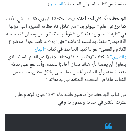
صفحة من كتاب الحيوان للجاحظ (
المصدر
)
الجاحظ
مثلًا، كان أحد أعلام بيت الحكمة البارزين، فقد برز في الأدب
كما برز في علم “البيولوجيا” من خلال مُلاحظاته المميزة التي دوّنها
في كتابه “الحيوان” فقد كان شغوفًا بالحكمة وليس بمجال “تخصصه
الأكاديمي” فقط، وبالنسبة لـ”فاشة” فإن أروع ما كُتب حول موضوع
الكلام والمعنى” هو ما كتبه الجاحظ في كتابه
“البيان
والتبيين”
فالكتاب “يعكس عالمًا يختلف جذريًا عن العالم السائد الذي
يحاول أن يقنعنا بأن هناك مسارًا أحاديًا للتقدم، وأننا نقع على نقطة
متدنية منه، وأن الحاضر أفضل مما مضى بشكل مطلق، مما يجعل
الكتاب هامًا في استعادة الحكمة في جامعاتنا.”
في كتاب الجاحظ، قرأ د. منير فاشة عام 1997 عبارة للإمام علي
غيّرت الكثير في حياته وتصوراته وهي: