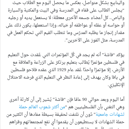
والينابيع بشكل متواصل، بعكس ما يحصل اليوم مع الطلاب حيث
“يجلس الطالب على قفاه في المدرسة وفي البيت والمكتبة والسيارة
والباص.. كل أعضاء جسمه الأخرى معطلة: لا يستعمل يديه أو رجليه
أو حواسه أو عقله أو عواطفه أو خياله، وإذا استعملها، يكون ذلك على
مقدار إنجاز ما يطلبه المدرّس وما تتطلب القيم التي تحكم العمل في
المدرسة، مثل الفوز على الآخرين”.
يؤكد “فاشة” أنه لم يجد في كُل المؤتمرات التي عُقدت حول التعليم
في فلسطين مؤتمرًا يُطالب بتعليم يرتكز على الزراعة والعلاقة مع
الأرض، إلا مؤتمرًا واحدًا عُقد عام 1929 الذي عقده فلاحو فلسطين
في يافا وكان يهدف إلى إعادة النظر في التعليم الذي فرضه الاحتلال
الإنكليزي.
أما اليوم وبعد حوالي 90 عامًا فإن “فاشة” يُشير إلى أن كارثة أخرى
وهي التغني بأن الفلسطينيين هم “
من أكثر شعوب العالم حملة
لشهادات جامعيّة
” دُون أن نلتفت لحقيقة بسيطة مفادها أن الكثير من
حملة الشهادات لا يستطيعون أن يقدموا أي نفع لمجتمعاتهم وقراهم