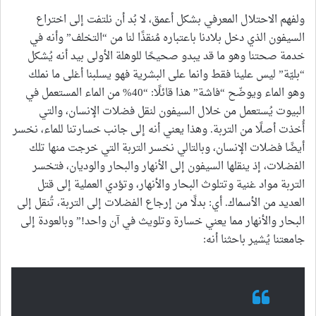
ولفهم الاحتلال المعرفي بشكل أعمق، لا بُد أن نلتفت إلى اختراع
السيفون الذي دخل بلادنا باعتباره مُنقذًا لنا من “التخلف” وأنه في
خدمة صحتنا وهو ما قد يبدو صحيحًا للوهلة الأولى بيد أنه يُشكل
“بليّة” ليس علينا فقط وانما على البشرية فهو يسلبنا أغلى ما نملك
وهو الماء ويوضّح “فاشة” هذا قائلًا: “40% من الماء المستعمل في
البيوت يُستعمل من خلال السيفون لنقل فضلات الإنسان، والتي
أُخذت أصلًا من التربة. وهذا يعني أنه إلى جانب خسارتنا للماء، نخسر
أيضًا فضلات الإنسان، وبالتالي نخسر التربة التي خرجت منها تلك
الفضلات، إذ ينقلها السيفون إلى الأنهار والبحار والوديان، فتخسر
التربة مواد غنية وتتلوث البحار والأنهار، وتؤدي العملية إلى قتل
العديد من الأسماك. أي: بدلًا من إرجاع الفضلات إلى التربة، تُنقل إلى
البحار والأنهار مما يعني خسارة وتلويث في آن واحد!” وبالعودة إلى
جامعتنا يُشير باحثنا أنه: