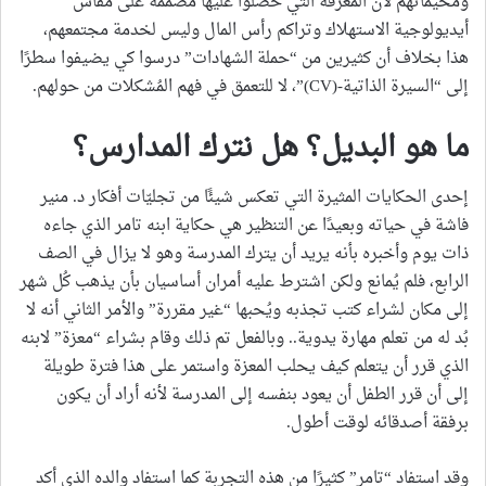
ومخيماتهم لأن المعرفة التي حصلوا عليها مصممة على مقاس
أيديولوجية الاستهلاك وتراكم رأس المال وليس لخدمة مجتمعهم،
هذا بخلاف أن كثيرين من “حملة الشهادات” درسوا كي يضيفوا سطرًا
إلى “السيرة الذاتية-(CV)”، لا للتعمق في فهم المُشكلات من حولهم.
ما هو البديل؟ هل نترك المدارس؟
إحدى الحكايات المثيرة التي تعكس شيئًا من تجليّات أفكار د. منير
فاشة في حياته وبعيدًا عن التنظير هي حكاية ابنه تامر الذي جاءه
ذات يوم وأخبره بأنه يريد أن يترك المدرسة وهو لا يزال في الصف
الرابع، فلم يُمانع ولكن اشترط عليه أمران أساسيان بأن يذهب كُل شهر
إلى مكان لشراء كتب تجذبه ويُحبها “غير مقررة” والأمر الثاني أنه لا
بُد له من تعلم مهارة يدوية.. وبالفعل تم ذلك وقام بشراء “معزة” لابنه
الذي قرر أن يتعلم كيف يحلب المعزة واستمر على هذا فترة طويلة
إلى أن قرر الطفل أن يعود بنفسه إلى المدرسة لأنه أراد أن يكون
برفقة أصدقائه لوقت أطول.
وقد استفاد “تامر” كثيرًا من هذه التجربة كما استفاد والده الذي أكد