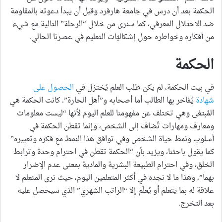
الحكمة بعد أن درس في جامعة هارفرد وقبل أن يبدأ دعوته بالمقاومة
ضد الاحتلال المعرفي، كما سنرى من خلال “الرحلة” التالية مع شيء
من أفكاره وخواطره حول إشكاليّات التعليم في عصرنا الحالي.
الحكمة
في بيت الحكمة، لم يكن طلب العلم يُختزل في
الحصول على
شهادة
يُفاخر بها الطالب أما أصحابه و”أهل الحارة”. كانت الحكمة هي
المُبتغى وهي تختلف عن مفهومنا للعلم اليوم لأنها “ليست معلومات
ومعارف ومهارات تُضاف إلى الشخص، وإنما تقطن الحكمة في
أسلوب ونمط حياة الشخص وفي توافق هذا النمط مع فكره وتعبيره”
كما يقول باحثنا، ويزيد بأن “الحكمة تقطن في احترام وحدة وترابط
الخلق، وفي احترام الطبيعة البشرية والمادية بمعنى عدم الإضرار
بهما”، وهذا ما لا نجده في أكثر المتعلمين اليوم، حيث نرى المتعلم لا
علاقة له بما يتعلم أو يُعلّم إلا “الراتب الشهري” الذي سيحصل عليه
بعد التخرج.