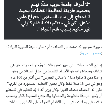
“لا أعرف جامعة عربية مثلًا تهتم
بتصميم طريقة لمعالجة الفضلات بحيث
لا تحتاج إلى ماء. السيفون اختراع علمي
مذهل، لكن في معظم بلاد الشام كارثي
غير حكيم بسبب شح المياه”.
صورة: سيفون كـ “منقذ من التخلف” أم “ضار بالبيئة الفقيرة للمياه؟”
(
مصدر الصورة
)
إحدى الشخصيات التي تبهر “منير فاشة” ويُكثر الحديث عنها في
كتاباته ومحاضراته هو الأستاذ الفلسطيني خليل السكاكيني وهو
واحدًا ممن لاحظوا هذا “الاحتلال المعرفي” قبل أكثر من 100 عام
وهو في سن 18 سنة فقط وكان يعتبر “التعليم المستورد من الغرب”
على أنه “احتذاءٌ بحذاء الغير” وكان يرى أنه لا بُد للتعليم في فلسطين
أن يكون مرتبطًا بالطبيعة والحضارة والمجتمع المحيط فكان يصحب
طلابه في رحلات مشي على الأقدام للتعرف على الأماكن والنباتات