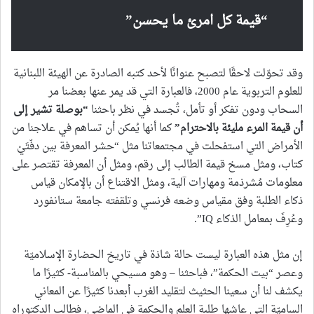
“قيمة كل امرئ ما يحسن”
وقد تحوّلت لاحقًا لتصبح عنوانًا لأحد كتبه الصادرة عن الهيئة اللبنانية
للعلوم التربوية عام 2000، فالعبارة التي قد يمر عنها بعضنا مر
السحاب ودون تفكر أو تأمل، تُجسد في نظر باحثنا
“بوصلة تشير إلى
أن قيمة المرء مليئة بالاحترام”
كما أنها يُمكن أن تساهم في علاجنا من
الأمراض التي استفحلت في مجتمعاتنا مثل “حشر المعرفة بين دفّتَيْ
كتاب، ومثل مسخ قيمة الطالب إلى رقم، ومثل أن المعرفة تقتصر على
معلومات مُشرذمة ومهارات آلية، ومثل الاقتناع أن بالإمكان قياس
ذكاء الطلبة وفق مقياس وضعه فرنسي وتلقفته جامعة ستانفورد
وعُرِفَ بمعامل الذكاء IQ”.
إن مثل هذه العبارة ليست حالة شاذة في تاريخ الحضارة الإسلاميّة
وعصر “بيت الحكمة”، فباحثنا – وهو مسيحي بالمناسبة- كثيرًا ما
يكشف لنا أن سعينا الحثيث لتقليد الغرب أبعدنا كثيرًا عن المعاني
الساميّة التي عاشها طلبة العلم والحكمة في الماضي، فطالب الدكتوراه