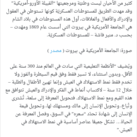
كثير من الأحيان ليست وطنيّة ومرجعيتها “القبيلة الأورو-أمريكية”
وقد مهدت الطريق للمستوطنات العسكريّة كونها تستوطن في العقول
والإدراك والأفعال والعلاقات، أول هذه المستوطنات في بلاد الشام
هي الجامعة الأمريكية في بيروت التي أسست عام 1869 ومهّدت –
بحسب د. منير فاشة – للمستوطنات العسكريّة.
صورة: الجامعة الأمريكية في بيروت (
مصدر
)
ويُضيف “الأنظمة التعليمية التي سادت في العالم منذ 300 سنة على
الأقل، وبدون استثناء، لا تسير فقط وفق قيم السيطرة والفوز ولا
تخدم فقط نمط الاستهلاك في العيش وإنما تهيئ الأطفال والطلبة –
خلال 12 سنة – لاكتساب أنماط في الفكر والإدراك والعيش تتوافق مع
هذه القيم ومع نمط الاستهلاك. فتحويل المعرفة إلى سلعة، تُشترى
وتُباع، وتحويل الإنسان إلى مالك ومستهلك لها، وتحويل قيمة
الإنسان إلى شهادة تحدّد “سعره” في السوق، وفصل المعرفة عن
الحياة… تشكل جميعًا عناصر أساسية في نمط الاستهلاك في
العيش.”