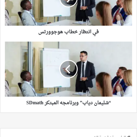
في انتظار خطاب هوجوورتس
“سُليمان
دياب”
وبرنامجه
المبتكر
SDmath
“سُليمان دياب” وبرنامجه المبتكر SDmath