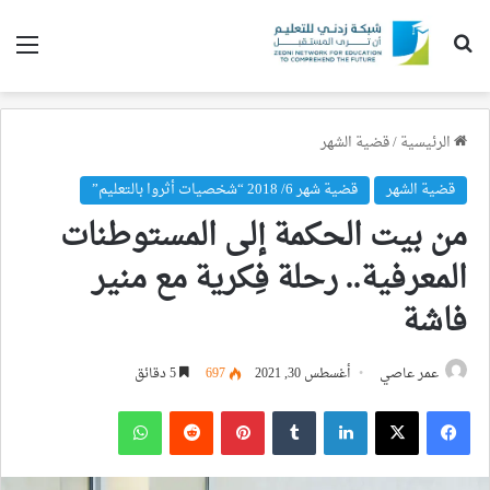
بحث عن
الق
الرئيسية
/
قضية الشهر
قضية الشهر
قضية شهر 6/ 2018 “شخصيات أثروا بالتعليم”
من بيت الحكمة إلى المستوطنات
المعرفية.. رحلة فِكرية مع منير
فاشة
عمر عاصي
أغسطس 30, 2021
697
5 دقائق
فيسبوك
‫X
لينكدإن
بينتيريست
واتساب