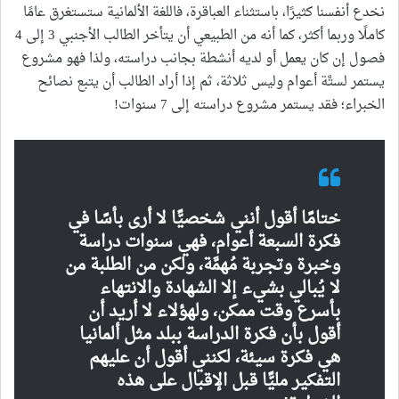
نخدع أنفسنا كثيرًا، باستثناء العباقرة، فاللغة الألمانية ستستغرق عامًا
كاملًا وربما أكثر، كما أنه من الطبيعي أن يتأخر الطالب الأجنبي 3 إلى 4
فصول إن كان يعمل أو لديه أنشطة بجانب دراسته، ولذا فهو مشروع
يستمر لستَّة أعوام وليس ثلاثة، ثم إذا أراد الطالب أن يتبع نصائح
الخبراء؛ فقد يستمر مشروع دراسته إلى 7 سنوات!
ختامًا أقول أنني شخصيًّا لا أرى بأسًا في
فكرة السبعة أعوام، فهي سنوات دراسة
وخبرة وتجربة مُهمَّة، ولكن من الطلبة من
لا يُبالي بشيء إلا الشهادة والانتهاء
بأسرع وقت ممكن، ولهؤلاء لا أريد أن
أقول بأن فكرة الدراسة ببلد مثل ألمانيا
هي فكرة سيئة، لكنني أقول أن عليهم
التفكير مليًّا قبل الإقبال على هذه