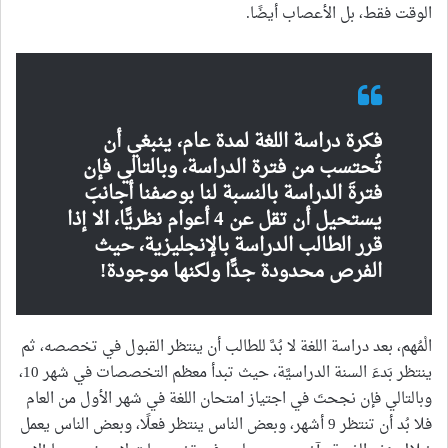
الوقت فقط، بل الأعصاب أيضًا.
فكرة دراسة اللغة لمدة عام، ينبغي أن
تُحتسب من فترة الدراسة، وبالتالي فإن
فترةَ الدراسة بالنسبة لنا بوصفنا أجانبَ
يستحيل أن تقل عن 4 أعوام نظريًّا، الا إذا
قرر الطالب الدراسة بالإنجليزية، حيث
الفرص محدودة جدًّا ولكنها موجودة!
الْمُهم، بعد دراسة اللغة لا بُدَّ للطالب أن ينتظر القبول في تخصصه، ثم
ينتظر بَدءَ السنة الدراسيَّة، حيث تبدأ معظم التخصصات في شهر 10،
وبالتالي فإن نجحتَ في اجتياز امتحان اللغة في شهر الأول من العام
فلا بُد أن تنتظر 9 أشهر، وبعض الناس ينتظر فعلًا، وبعض الناس يعمل