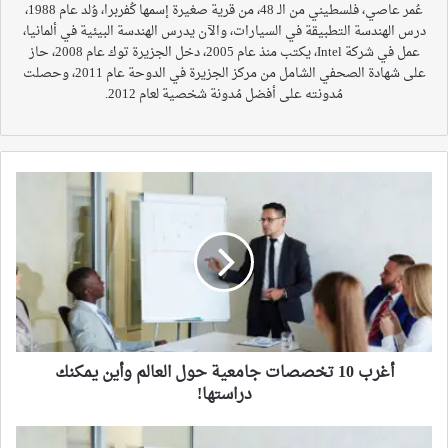
عُمر عاصي، فلسطيني من الـ 48، من قرية صغيرة إسمها كُفربرا، وُلد عام 1988،
درس الهندسة التطبيقة في السيارات، والآن يدرس الهندسة البيئية في ألمانيا،
عمل في شركة Intel، يكتب منذ عام 2005، دخل الجزيرة توك عام 2008، حاز
على شهادة الصحفي الشامل من مركز الجزيرة في الدوحة عام 2011، وحصلت
مُدونته على أفضل مُدونة شخصية لعام 2012.
أغرب
10
تخصصات
جامعية
حول
العالم
وأين
يمكنك
دراستها!
أغرب 10 تخصصات جامعية حول العالم وأين يمكنك
دراستها!
تعرف