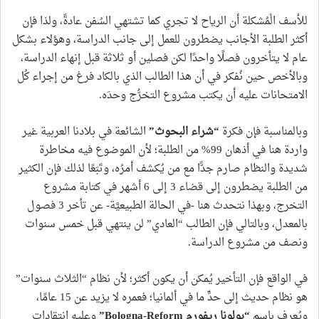
للأسف الْمُشكلة أن الرياح لا تجري كما تشتهي السُفن عادةً، ولذا فإن
أكثر الطلبة الأجانب يضطرون للعمل إلى جانب الدراسة، وهؤلاء بشكل
عام لا يتأخرون فصلًا واحدًا لكن فصلين أو ثلاثة قبل إنهاء الدراسة،
وبالأخص حين نُفكر في أن هذا الطالب الذي بالكاد فرغ من إجراء كُل
الامتحانات عليه أن يكتب مشروع التخرُّج وحدَه.
وبالمناسبة فإن فكرة
“شراء البحوث”
الشائعة في بلادنا العربية غير
واردة هنا في أذهان 99% من الطلبة؛ لأن الموضوع فيه مخاطرة
شديدة والنظام صارم جدًّا مع من يُكشف أمرُه، وتَبَعًا لذلك فإن الكثير
من الطلبة يضطرون إلى قضاء 3 إلى 6 أشهر في كتابة مشروع
التخرج، وبهذا نتحدث هنا -في الحالة الطبيعيَّة- عن تأخر 3 فصول
بالمعدل، وبالتالي فإن الطالب “العادي” لن ينتهي قبل خمس سنوات
ونصف من مشروع الدراسة.
في الواقع فإن التأخير يُمكن أن يكون أكثر؛ لأن نظام “الثلاث سنوات”
هو نظام حديث إلى حدٍّ ما في ألمانيا؛ فعمره لا يزيد عن 15 عامًا،
ويُعرف باسم
“بولونا ريفورم Bologna-Reform”
وعليه انتقادات