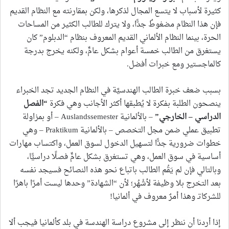
كثيرة لأسباب لا يتسع المجال لذكرها، ولكن بمقارنته مع النظام القديم
فإن هذا النظام مضغوطٌ جدًّا، ولا يترك للطالب الكثير من المساحات
الحرة، بينما النظام الألماني القديم المعروف بنظام “الدبلوم” كان
يستغرق من الطالب خمسة أعوام بشكل عامٍّ، ولكنه يخرج بدرجة
كالماجستير ومع خبرات أفضل.
بسبب ضعف خبرة الطالب الهندسيَّة في النظام الجديد تجد الخبراء
ينصحون الطلبة بفكرة لا يُطبقها أكثر الأجانب وهي فكرة
“الفصل
الدراسي – الخارجي”
– بالألمانية Auslandssemester – أو بمزاولة
تطبيق عملي ضمن مجل التخصص – بالألمانية Praktikum – وهي
خطوات ضرورية جدًّا لتسهيل الدخول لسوق العمل، واكتساب مهارات
أساسية في سوق العمل، وهي تستغرق بشكل عامٍّ فصلًا دراسيًّا،
وبالتالي فإن لم يَقُم الطالب باتباع نحو هذه النصائح فسيجد نفسه
بعد التخرج بلا وظيفة لأشْهُر؛ لأن “الشهادة” وحدها ليست أمرًا باهرًا
للشركاتـ وهذا أمرٌ معروف في ألمانيا!
إذا أردنا أن ننظر إلى مشروع دراسة الهندسة في بلد كألمانيا فيجب ألا