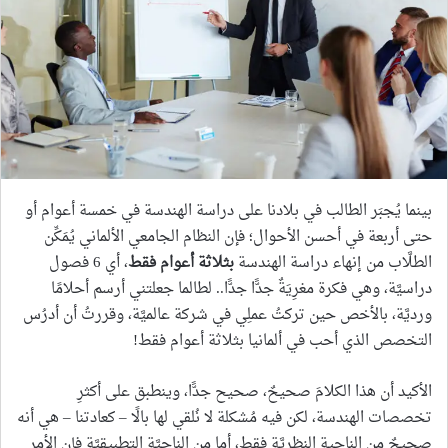
بينما يُجبَر الطالب في بلادنا على دراسة الهندسة في خمسة أعوام أو
حتى أربعة في أحسن الأحوال؛ فإن النظام الجامعي الألماني يُمَكِّن
الطلَّاب من إنهاء دراسة الهندسة
بثلاثة أعوام فقط
، أي 6 فصول
دراسيَّة، وهي فكرة مغرِيَةٌ جدًّا جدًّا.. لطالما جعلتني أرسم أحلامًا
ورديَّة، بالأخص حين تركتُ عملِي في شركة عالميَّة، وقررتُ أن أدرُس
التخصص الذي أحب في ألمانيا بثلاثة أعوام فقط!
الأكيد أن هذا الكلامَ صحيحٌ، صحيح جدًّا، وينطبق على أكثرِ
تخصصات الهندسة، لكن فيه مُشكلة لا نُلقي لها بالًا – كعادتنا – هي أنه
صحيحٌ من الناحية النظريَّة فقط، أما من الناحيَّة التطبيقيَّة فإن الأمر