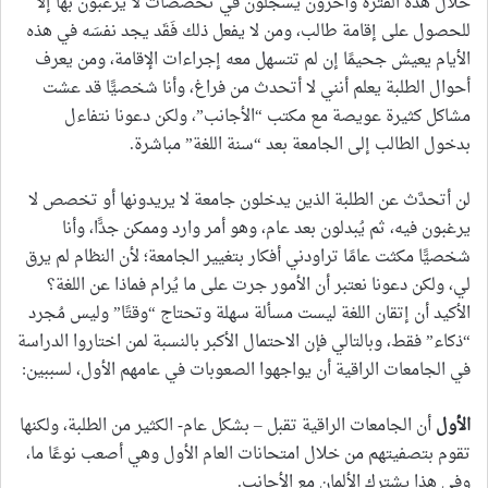
خلال هذه الفترة وآخرون يسجلون في تخصصات لا يرغبون بها إلا
للحصول على إقامة طالب، ومن لا يفعل ذلك فَقَد يجد نفسَه في هذه
الأيام يعيش جحيمًا إن لم تتسهل معه إجراءات الإقامة، ومن يعرف
أحوال الطلبة يعلم أنني لا أتحدث من فراغ، وأنا شخصيًّا قد عشت
مشاكل كثيرة عويصة مع مكتب “الأجانب”، ولكن دعونا نتفاءل
بدخول الطالب إلى الجامعة بعد “سنة اللغة” مباشرة.
لن أتحدَّث عن الطلبة الذين يدخلون جامعة لا يريدونها أو تخصص لا
يرغبون فيه، ثم يُبدلون بعد عام، وهو أمر وارد وممكن جدًّا، وأنا
شخصيًّا مكثت عامًا تراودني أفكار بتغيير الجامعة؛ لأن النظام لم يرق
لي، ولكن دعونا نعتبر أن الأمور جرت على ما يُرام فماذا عن اللغة؟
الأكيد أن إتقان اللغة ليست مسألة سهلة وتحتاج “وقتًا” وليس مُجرد
“ذكاء” فقط، وبالتالي فإن الاحتمال الأكبر بالنسبة لمن اختاروا الدراسة
في الجامعات الراقية أن يواجهوا الصعوبات في عامهم الأول، لسببين:
الأول
أن الجامعات الراقية تقبل – بشكل عام- الكثير من الطلبة، ولكنها
تقوم بتصفيتهم من خلال امتحانات العام الأول وهي أصعب نوعًا ما،
وفي هذا يشترك الألمان مع الأجانب.