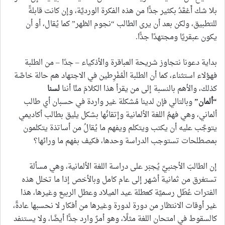
بلا شك أَعْقَدُ بكثير جدًّا من هذه الفكرة الورديَّة، وإن كانت قابلةً
للتطبيق، ولكن بعد أن يرى الطالب “نجوم الظهر” كما يُقال، أو أن
يكون عبقريًا ومجتهدًا جدًّا.
بداية دعونا نتجاوز شريحة العباقرة والأذكياء – جدًا – من الطلبة
فهؤلاء استثناء، كما أن الطلبة الْمُفْرِطين في الاجتهاد هم حالة خاصَّة
كذلك، والأهم بالنسبة إلى من يقرأ هذا الكلامَ منَّا أننا
لسنا
“ألمان”
وبالتالي فإن لدينا مُشكلة غير واردة في حسبان أي طالب
ألماني، وهي فهمُ اللغة الألمانية وإتقانُها بشكل يليق بطالب أكاديمي
يتوجَّب عليه أن يكتب ويتكلم ويفهم ما يُقالُ من أساتذة يتكلمون
بمصطلحات تستوجب الدراسة وحدها، فكيف بفهم ما ورائها؟
إن الطالبَ الأجنبيَّ يُجبَر على دراسة اللغة الألمانية، وهي مسألة
تستغرق من ثمانية أشهر إلى عام كامل وبالأخص إذا ما تخلل هذه
الفترات عُطَل رسميَّة كعطلة عيد الميلاد وعطل الربيع وغيرها، هذا
غير أوقات الانتظار من دورة لدورة وغيرها من أفكار لا نحسبها عادةً،
كالسقوط في امتحان اللغة مثلًا، وهو أمرٌ وارد جدًّا أيضًا، ولا يستنفد