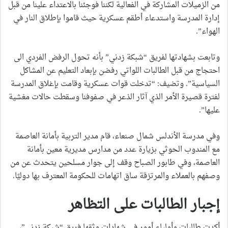
من الزميلات المشاركة في الفعالية لكننا فوجئنا بالاعتداء علينا من قبل
إدارة المدرسة واستدعاء أطقم عسكرية حيث قاموا بإطلاق النار في
الهواء”.
وتابعت بشهادتها لفريق “شبكة زدني” بأنه تحول الرفض الفردي الى
احتجاج من قبل الطالبات اللواتي رفضن بإبعاد التعليم عن المشاكل
السياسية”. وتضيف: “تدخلت قوات عسكرية وقامت بإغلاق المدرسة
لفترة قصيرة الأمر الذي آثار الذعر في صفوفنا وسقطت حالات مغشية
عليها”.
وفي مدرسة الأندلس شمال صنعاء، قام مدير التربية بأمانة العاصمة
مع المندوب الحوثي بزيارة عدد من مدارس مديرية معين بأمانة
العاصمة، وفي طابور الصباح وقف إلى جوار مسلحين يتحدث عن من
وصفهم بالعملاء والمرتزقة ساق اتهامات للحكومة المعترف بها دوليًا.
إجبار الطالبات على التظاهر
أكدت طالبات وأولياء أمور في شهادات وثقها فريق “شبكة زدني”،