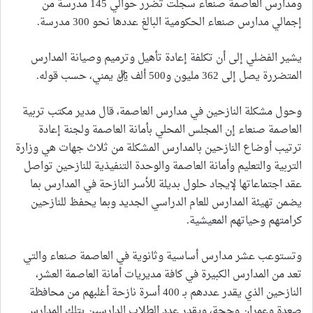
ومدارس العاصمة صنعاء سجلت تضرر حوالي 145 مدرسة من
إجمالي مدارس صنعاء الحكومية البالغ عددها نحو 300 مدرسة.
يشير الفضلي إلى أن تكلفة إعادة تأهيل وترميم وصيانة المدارس
المتضررة يصل إلى 362 مليون و500 ألف ريال يمني، حسب قوله.
وحول مشكلة النازحين في مدارس العاصمة، قال مدير مكتب تربية
العاصمة صنعاء إن المجلس المحلي بأمانة العاصمة ولجنة إعادة
ترتيب أوضاع النازحين بالمدارس المشكلة من ثلاث جهات هي وزارة
التربية والتعليم وأمانة العاصمة والوحدة التنفيذية للنازحين تواصل
عقد اجتماعاتها لإيجاد حلول بديلة للأسر النازحة في المدارس بما
يضمن تهيئة المدارس للعام الدراسي الجديد وبما يحفظ للنازحين
كرامتهم وحياتهم المعيشية.
وتستوعب عشر مدارس أساسية وثانوية في العاصمة صنعاء والتي
تعد من المدارس الكبيرة في كافة مديريات أمانة العاصمة العشر،
النازحين الذي يقدر عددهم بـ 400 أسرة نازحة أغلبهم من محافظة
صعدة وعمران وحجة، ويقدر عدد الطلاب الدارسين بتلك المدارس