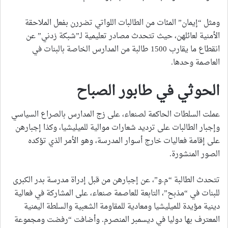
ومثل “إيمان” المئات من الطالبات اللواتي تضررن بفعل الملاحقة
الأمنية لعائلهن، حيث تتحدث مصادر تعليمية لـ”شبكة زدني” عن
انقطاع ما يقارب 1500 طالبة من المدارس الخاصة بالبنات في
العاصمة وحدها.
الحوثي في طابور الصباح
عملت السلطات الحاكمة لصنعاء، على زج المدارس بالصراع السياسي
وإجبار الطالبات على ترديد شعارات موالية للميليشيا، وكذا إجبارهن
على إقامة فعاليات خارج أسوار المدرسة، وهو الأمر الذي تؤكده
الصور المنشورة.
تتحدث الطالبة “م.و”، عن إجبارهن من قبل إدراة مدرسة بدر الكبرى
للبنات في “مذبح”، التابعة للعاصمة صنعاء، على المشاركة في فعالية
دينية مؤيدة للميليشيا ومعادية للمقاومة الشعبية والسلطة اليمنية
المعترف بها دوليا في ديسمبر المنصرم. وأضافت “رفضت ومجموعة