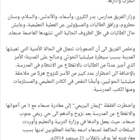
الحرب وآثارها.
وزار الفريق مدارس: بدر الكبرى، وأسماء، والأندلس، والسلام، وسنان
حطروم، ورافق الطالبات والمسؤولين عن العملية التعليمية، وعايش
حال الطالبات في ظل الظروف الحالية التي تشهدها العاصمة صنعاء.
وخلص الفريق الى أن الصعوبات تتمثل في الحالة الأمنية التي تعيشها
المدينة بسبب سيطرة ميليشيا الحوثي وصالح على المدينة؛ الأمر
الذي أجبر عددًا من الطالبات بالانقطاع عن الانتظام في المدرسة،
بالإضافة الى اضطرار عدد كبير من الأسر للنزوح هربًا من ملاحقة
ميليشيا الحوثيين، وأيضًا النقص في الكادر التعليمي والمستلزمات
ومنها الكتب المدرسية.
واضطرت الطفلة “إيمان اليريمي” إلى مغادرة صنعاء مع 3 من أخوانها
والانقطاع عن المدرسة بعد نزوح والدهم الى حي ريفي جنوب
صنعاء، حيث يعمل والدها في وزارة التربية والتعليم وأوردت
السلطات الحاكمة لصنعاء اسمه بقائمة المطلوبين لديها بسبب
معارضته لما عرف بانقلاب 21 سبتمبر 2014م.