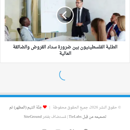
© حقوق النشر 2026، جميع الحقوق محفوظة |
جَنَّة الثيم (المظهر) تم
تصميمه من قِبل TieLabs
| مُستضاف بفخر
SiteGround