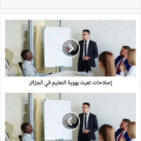
إصلاحات
تعبث
بهوية
التعليم
في
الجزائر
إصلاحات تعبث بهوية التعليم في الجزائر
طلاب
مصر
مهددون
بأنواع
من
العنف