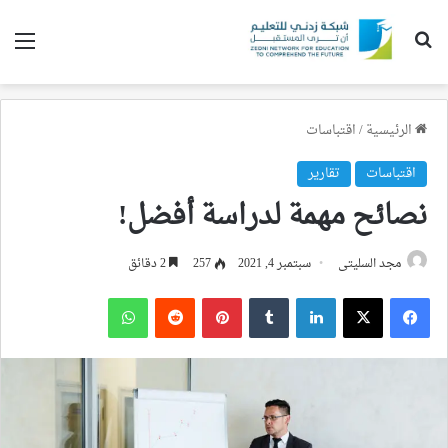
بحث عن
الق
الرئيسية
/
اقتباسات
اقتباسات
تقارير
نصائح مهمة لدراسة أفضل!
مجد السليتى
سبتمبر 4, 2021
257
2 دقائق
فيسبوك
‫X
لينكدإن
بينتيريست
واتساب