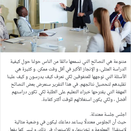
متنوعة هي النصائح التي نسمعها دائمًا من الناس حولنا حول كيفية
الدراسة المثلى، و الإنجاز الأكبر في أقل وقت ممكن. و كثيرة هي
الأسئلة التي نوجهها للمتفوقين لكي نعرف كيف يدرسون و كيف علينا
تقليدهم لتحصيل نتائجهم. في هذا التقرير سنعرض بعض النصائح
المهمّة التي يقترحها خبراء التعليم على الطلبة لكي تكون دراستهم
أفضل ، ولكي يكون استغلالهم للوقت أكثر كفاءة.
اجلس جلسة معتدلة.
حيث أن الجلوس معتدلًا يساعد دماغك ليكون في وضعية مثالية
لاستقبال المعلومة و تخزينها، و للاستمرار في ذلك. و ليس كما يفعل