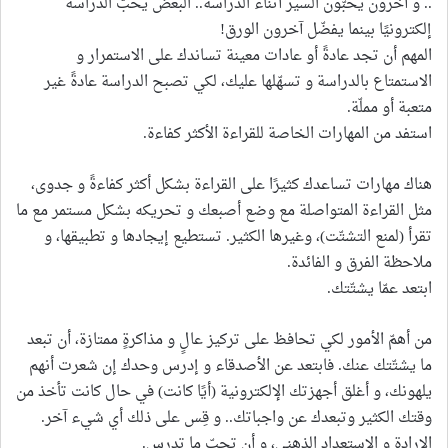
.. و آخرون يحبّون السير أثناء الدراسة.. البعض يحبّ الدراسة
إلكترونيًا بينما يفضّل آخرون الورق!
المهم أن تجد عادةً أو عادات معينة تساندك على الاستمرار و
الاستمتاع بالدراسة و تسهّلها عليك، لكي تصبح الدراسة عادةً غير
متعبة أو مملّة.
استفد من المهارات الخاصة للقراءة الأكثر كفاءة.
هناك مهارات تساعدك كثيرًا على القراءة بشكل أكثر كفاءةً و جدوى،
مثل القراءة المتواصلة مع وضع أصبعك و تحريكه بشكل مستمر مع ما
تقرأ (لمنع التشتّت)، وغيرها الكثير. تستطيع إيجادها و تطبيقها، و
ملاحظة الفرق و الفائدة.
ابتعد عمّا يشتّتك.
من أهمّ الأمور لكي تحافظ على تركيز عالٍ و مذاكرةٍ ممتازة، أن تبعد
ما يشتّتك عنك. فابتعد عن الأصدقاء و إدرس وحدك إن شعرت أنهم
يلهونك، و أغلق أجهزتك الإلكترونية (أيًا كانت) في حال كانت تأخذ من
وقتك الكثير وتبعدك عن واجباتك.. و قِس على ذلك أي شيء آخر.
الإرادة و الاستعداد الذهني، و أن تحبّ ما تدرس.