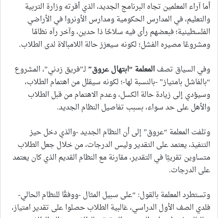
أما آراء المعلمين تجاه البرنامج الجديد، الذي أقرته وزارة التربية
والتعليم، في المدارس الحكومية ومدارس الأونروا في الأراضي
الفلسطينية؛ فبعضهم رأى فيه سلاحًا ذا حدين، وآخر رآه نظامًا
ومشروعًا مصيره الفشل؛ لكونه سيعزز حالة اللامبالاة لدى الطلاب.
وفي السياق تصف
المعلمة “ابتهال عروق
”
لـ”فريق زدني”، المشروع
“بالفاشل بامتياز” -بالنسبة لها-؛ لكونه سيقلل من اهتمام الطلاب،
وسيؤدي إلى زيادة حالة الكسل، وعدم الاهتمام من قبل الطلاب
والأهل على حد سواء، بسبب تفاصيل النظام الجديد.
وتلفت المعلمة “عروق” إلى أن النظام الجديد -والذي دخل حيز
التنفيذ، يعتمد على التقدير وليس الدرجات، من خلال جعل الطلاب
متساوين تقريبًا في التقدير، مقارنة مع النظام القديم الذي كان يعتمد
على الدرجات.
وتستطرد المعلمة بالقول: “على سبيل المثال -ووفقًا للنظام الحالي-
فلدي الصف الأول الدراسي، غالبية الطلاب حصلوا على تقدير امتياز،