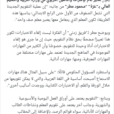
يقول
مدير عام الإشراف والتأهيل التربوي في وزارة التربية والتعليم
العالي بـ”غزة” “محمود مطر
”
من جانبه: “إن عملية التقويم الجديدة
التي تشمل الصفوف من الأول حتى الرابع الابتدائي؛ يناسبها هذه
الطريقة؛ لكون المعلم الذي يتعامل معها يعتبر معلم صف واحد”.
ويوضح مطر لـ”فريق زدني” أن الفكرة ليست إلغاء الاختبارات؛ لكون
هذا تعبيرًا مجحفًا بحق نظام التقويم، حيث إن ما جرى هو إلغاء
الاختبارات أداة وحيدة للتقويم، خصوصًا وأن الكثير من المهارات
الموجودة في المناهج الجديدة تعتمد على مهارات مختلفة من
المهارات المعرفية، ومنها: مهارات أدائية.
واستطرد المسؤول الحكومي قائلًا: “على سبيل المثال هناك مهارات
الاستماع أصبحت أساسية في اللغة العربية، والتي لا يمكن تقويمها من
خلال الورقة والقلم، أو الاختبارات الكتابية، ووجدت أساليب أخرى”.
ويتابع: “التقويم يعتمد على أوراق العمل اليومية والأسبوعية
والشهرية، وجانب آخر يعتمد على تقويم المعلم ونشاطات الطالب
والمهارات الأدائية، سواء قوائم الرصد، بالإضافة إلى الحقائب