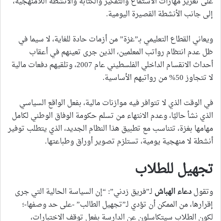
على تعزيز مهارات الاستماع والتفكير والكتابة والأنشطة اللامنهجية،
إلى جانب الأنشطة القصيرة اليومية.
ويعاني القطاع التعليمي بـ”غزة” من أزمات حادة للغاية، لا سيما في
ظل عدم انتظام رواتب المعلمين، الذين جرى تعينهم في أعقاب
أحداث الانقسام الداخلي الفلسطيني عام 2007، وتلقيهم دفعات مالية
لا تتجاوز 50% من رواتبهم الأساسية.
في الوقت الذي لا تتوافر فيه موازنات مالية، بفعل الواقع السياسي
الذي نشأ حاليًا، وعدم الانتهاء من تسلم حكومة الوفاق الوطني لكامل
مهامها بغزة، تتناسب مع تطبيق هذا النظام الجديد، الذي يتطلب توفير
أنشطة لا منهجية يومية، تستلزم تصوير أوراق وطباعتها.
تجهيل للطلاب
وتقول
دعاء الهباش
لـ”فريق زدني”: “إن السياسة الحالية التي جرى
إقرارها، من الممكن أن تؤدي لـ”تجهيل الطالب” -على حد وصفها-؛
لكون الطلاب سيتكاسلون عن الدارسة بفعل توقف الاختبارات،