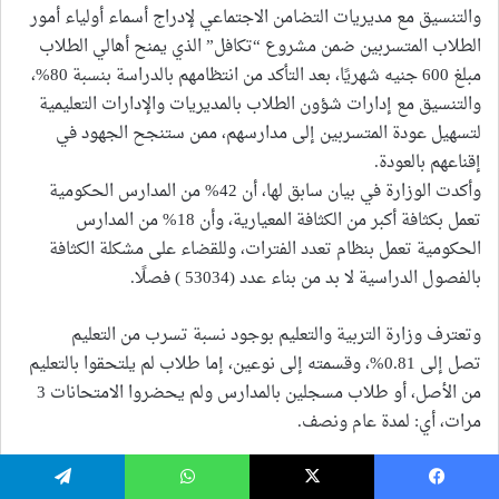
يسبوك
‫X
واتساب
تيلقرام