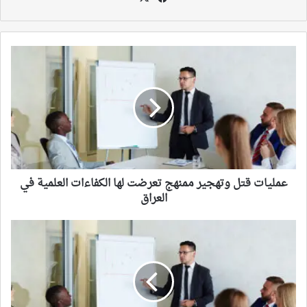
عمليات
قتل
وتهجير
ممنهج
تعرضت
لها
الكفاءات
العلمية
في
العراق
عمليات قتل وتهجير ممنهج تعرضت لها الكفاءات العلمية في
العراق
من
ينقذ
المتسربين
من
التعليم
في