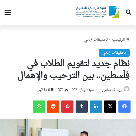
بحث عن
الق
الرئيسية
/
تحقيقات زدني
تحقيقات زدني
نظام جديد لتقويم الطلاب في
فِلَسطين.. بين الترحيب والإهمال
يوسف سامي
سبتمبر 6, 2021
372
6 دقائق
فيسبوك
‫X
لينكدإن
بينتيريست
واتساب