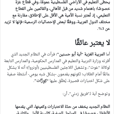
يحظى التعليم في الأراضي الفلسطينية عمومًا، وفي قطاع غزة
خصوصًا؛ باهتمام شديد من قبل الأهالي، والقائمين على القطاع
التعليمي، إذ تُعتبَر نسبة الأمية هي الأقل على الإطلاق، مقارنة مع
مختلف الدول العربية، ووفقًا لبعض الإحصائيات الرسمية؛ فإنها لا تزيد
عن 3
%.
لا يعتبر عائقًا
أما
المربية الغزية “آية أبو حسنين
”
؛ فرأت في النظام الجديد الذي
أقرته وزارة التربية والتعليم في المدارس الحكومية، والمدارس التابعة
لوكالة “غوث”، وتشغيل اللاجئين الفلسطينيين (أونروا)؛ أنه لا يشكل
عائقًا أمام الطلاب؛ لكونهم يقدمون -بشكل شبه يومي- أنشطة صفية
على شكل اختبارات قصيرة، يُطلَق عليها
“
كِوِزَّات
”
.
وتوضح آية لـ”فريق زدني”، أن:
النظام الجديد يخفف من حدّة الاختبارات وكميتها، التي يقدمها
الأطفال، خصوصًا في المراحل الصفية، كالسنة الأولى والثانية،