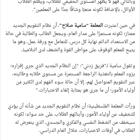
وبالتالي فهو لا يظهر المستوى الحقيقي للطلاب، ويظلم الطلاب
الأوائل، بالإضافة لكونه متعبًا وشاقًا جدًا على المعلمين”.
في حين اعتبرت
المعلمة “سامية صلاح
”
، أن نظام التقويم الجديد
ممتاز؛ لكونه مستمرًا على مدار العام، ويجعل الطالب والطالبة في حالة
من الاستعداد الدائم نهاية كل درس، للتعامل مع ورقة عمل، وهو ما
يتيح للمعلم الوقوف على مواطن القوة والضعف لدى التلاميذ.
وتقول سامية لـ”فريق زدني”: “إن النظام الجديد الذي جرى إقراره؛
يزود المعلم بالتغذية الراجعة المستمرة عن مستوى طلابه وطالبته،
عبر التقويم المتواصل لهم، إلا أن حالة سوء الفهم لدى الكثير من
أولياء الأمور؛ أن ما جرى هو بمثابة إلغاء الاختبارات.”
ورأت المعلمة الفلسطينية؛ أن نظام التقويم الجديد من شأنه أن يؤدي
للتخفيف عن أولياء الأمور، وأبنائهم الطلاب على حد سواء؛ لكونه
سيخفف من الضغط النفسي والفكري والجسدي، الذي يتعرض له
الطلاب في أوقات الاختبارات، خلال العام الدراسي.