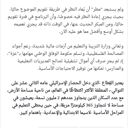
ولم يستبعد “مطر” أن يُعاد النظر في طريقة تقويم الموضوع حاليًا،
بحيث يجري إعادة النظر فيه خصوصًا، وأن البرنامج في فترة تقويم
حاليًا، ومن المبكر الحديث عنها، في الوقت ذاته قد يجري تعميمه
بشكل أوسع وأفضل مما هو عليه الآن.
وتعاني وزارة التربية والتعليم من أزمات مالية شديدة، رغم أجواء
المصالحة الفلسطينية، وتسلم حكومة الوفاق الوطني مهامها بـ”غزة”،
إذ لم يجرِ صرف أي أموال تشغيلية لصالح المديريات التعليمية
والمدارس؛ تمكنها من توفير الاحتياجات الأساسية.
يعتبر القِطاع -الذي دخل الحصار الإسرائيلي عامه الثاني عشر على
التوالي-، المنطقة الأكثر اكتظاظًا في العالم، من ناحية مساحة الأرض،
مع عدد السكان الذين يتجاوز عددهم 2 مليون نسمة، يعيشون في
مساحة لا تتجاوز 365 كيلومترًا مربعًا، في حين يحظى التعليم في
المراحل الأساسية -لاسيما الابتدائية والإعدادية- باهتمام كبير
.