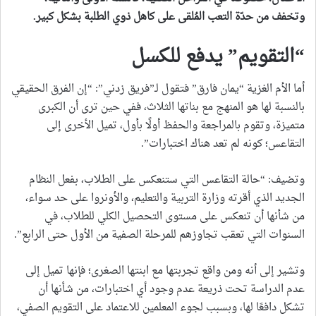
وتخفف من حدّة التعب المُلقى على كاهل ذوي الطلبة بشكل كبير
.
“التقويم” يدفع للكسل
أما الأم الغزية “يمان فارق” فتقول لـ”فريق زدني”: “إن الفرق الحقيقي
بالنسبة لها هو المنهج مع بناتها الثلاث، ففي حين ترى أن الكبرى
متميزة، وتقوم بالمراجعة والحفظ أولًا بأول، تميل الأخرى إلى
التقاعس؛ كونه لم تعد هناك اختبارات”.
وتضيف: “حالة التقاعس التي ستنعكس على الطلاب، بفعل النظام
الجديد الذي أقرته وزارة التربية والتعليم، والأونروا على حد سواء،
من شأنها أن تنعكس على مستوى التحصيل الكلي للطلاب، في
السنوات التي تعقب تجاوزهم للمرحلة الصفية من الأول حتى الرابع”.
وتشير إلى أنه ومن واقع تجربتها مع ابنتها الصغرى؛ فإنها تميل إلى
عدم الدراسة تحت ذريعة عدم وجود أي اختبارات، من شأنها أن
تشكل دافعًا لها، وبسبب لجوء المعلمين للاعتماد على التقويم الصفي،