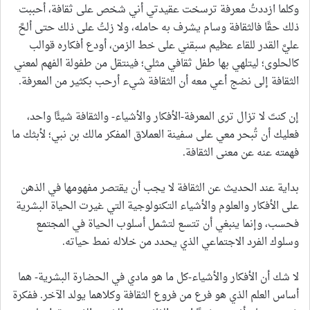
وكلما ازددتُ معرفة ترسخت عقيدتي أني شخص على ثقافة، أحببت
ذلك حقًا فالثقافة وسام يشرف به حامله، ولا زلتُ على ذلك حتى ألحَّ
عليَّ القدر للقاء عظيم سبقني على خط الزمن، أودع أفكاره قوالب
كالحلوى؛ ليتلهي بها طفل ثقافي مثلي؛ فينتقل من طفولة الفهم لمعني
الثقافة إلى نضج أعي معه أن الثقافة شيء أرحب بكثير من المعرفة.
إن كنتَ لا تزال ترى المعرفة-الأفكار والأشياء- والثقافة شيئًا واحد،
فعليك أن تُبحر معي على سفينة العملاق المفكر مالك بن نبي؛ لأبثك ما
فهمته عنه عن معنى الثقافة.
بداية عند الحديث عن الثقافة لا يجب أن يقتصر مفهومها في الذهن
على الأفكار والعلوم والأشياء التكنولوجية التي غيرت الحياة البشرية
فحسب، وإنما ينبغي أن تتسع لتشمل أسلوب الحياة في المجتمع
وسلوك الفرد الاجتماعي الذي يحدد من خلاله نمط حياته.
لا شك أن الأفكار والأشياء-كل ما هو مادي في الحضارة البشرية- هما
أساس العلم الذي هو فرع من فروع الثقافة وكلاهما يولد الآخر. ففكرة