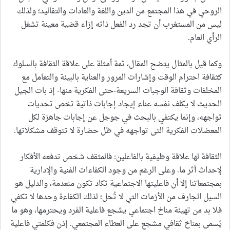
الروحي في هذا المجتمع من الدين واللغة والعادات والتقاليد؛ ولذلك
ليس من المستغرب أن تجد رد الفعل ذاته إزاء قضية معينة تشغل
الرأي العام.
وكما قيل بالمثال يتضح المقال، ثمة أمثلة على علاقة الثقافة بالسلوك
كثقافة احترام الوقت وإشارات المرور والعناية بالبيئة والتعامل مع
المخلفات وثقافة الوجبات السريعة-حتى الفكرية منها- إذ بات الجيل
الحديث لا يكلف نفسه عناء إيجاد إجابات ذاتية تخص تحديات
تواجهه، وإنما يكتفي بالبحث في جوجل عن إجابات جاهزة لكل
المعضلات الفكرية التى تواجهه في ظل حضارة لا تتوقف مشكلاتها.
الثقافة لها علاقة وظيفية بالفاعلين: فالمثقف شخص تدفعه الأفكار
لإحداث أثر ما. وعلى الرغم من وجود الكفاءات الفنية والإدارية
بمجتمعاتنا إلا أن فاعليتها الاجتماعية تكاد تكون منعدمة، والدليل هو
السيل الجارف من الأزمات التي لا تُحل؛ لذلك الكفاءة وحدها لا تكفي
فلا بد من تهيئة مناخ اجتماعي يشجع فاعلية الفرد ويحترمها، وهو ما
يُسمى بمناخ ثقافي مشجع على العطاء المجتمعي. إذن فكلمتي فاعلية