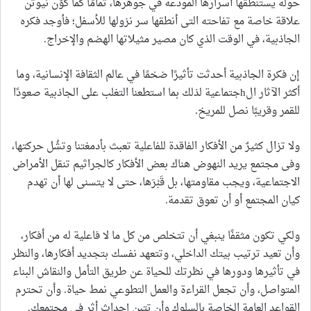
حوله يستنطقها أسرارها المودعة في جوهرها، تمامًا كما كوَّن نيوتن
علاقة خاصة مع تفاحته التى أنطقها سر نزولها للأسفل؛ فأوجد فكره
الجاذبية، في الوقت الذي كان مصير مثيلاتها الهضم والإخراج.
إن فكرة الجاذبية أحدثت تأثيرًا ضخمًا في عالم الثقافة الإنسانية، وما
أكثر الآثار الhجتماعية لذلك بما استطعنا التغلب على الجاذبية صعودًا
للقمر وقريبًا نصل للمريخ.
ولا تزال كثيرٌ من الأفكار الفاقدة للفاعلية تعبث بأدمغتنا وتشُل حركتها،
وفى مجتمع يريد النهوض هناك بعض الأفكار كالجراثيم تنقل الأمراض
الاجتماعية، ويجب مقاومتها، بل قَبْرَها، حتى لا يتسنى لها أن تهدم
كيان المجتمع أو أن تعوق تقدمة.
ولكي تكون مثقفًا ينبغي أن تتخلص من كل ما لا فاعلية له من أفكار،
وأن تعيد ترتيب بيتك الداخلي، وتتعهد نفسك بتجديد أفكارها، والنظر
في تأثيرها ودورها في نظرتك للحياة عن طريق التأمل والنقاش البناء
المتواصل، وأن تجعل القراءة والعمل التطوعي نمط حياة. وأن تحترم
القواعد العامة الخاصة بالسلوك وأن تتبن إحداث أثر فى مجتمعك.