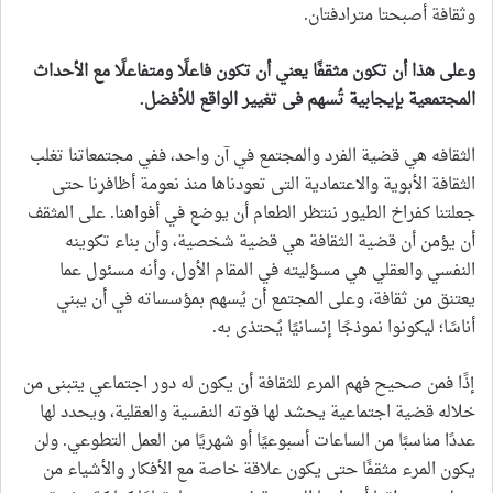
وثقافة أصبحتا مترادفتان.
وعلى هذا أن تكون مثقفًا يعني أن تكون فاعلًا ومتفاعلًا مع الأحداث
المجتمعية بإيجابية تُسهم فى تغيير الواقع للأفضل
.
الثقافه هي قضية الفرد والمجتمع في آن واحد، ففي مجتمعاتنا تغلب
الثقافة الأبوية والاعتمادية التى تعودناها منذ نعومة أظافرنا حتى
جعلتنا كفراخ الطيور ننتظر الطعام أن يوضع في أفواهنا. على المثقف
أن يؤمن أن قضية الثقافة هي قضية شخصية، وأن بناء تكوينه
النفسي والعقلي هي مسؤليته في المقام الأول، وأنه مسئول عما
يعتنق من ثقافة، وعلى المجتمع أن يُسهم بمؤسساته في أن يبني
أناسًا؛ ليكونوا نموذجًا إنسانيًا يُحتذى به.
إذًا فمن صحيح فهم المرء للثقافة أن يكون له دور اجتماعي يتبنى من
خلاله قضية اجتماعية يحشد لها قوته النفسية والعقلية، ويحدد لها
عددًا مناسبًا من الساعات أسبوعيًا أو شهريًا من العمل التطوعي. ولن
يكون المرء مثقفًا حتى يكون علاقة خاصة مع الأفكار والأشياء من