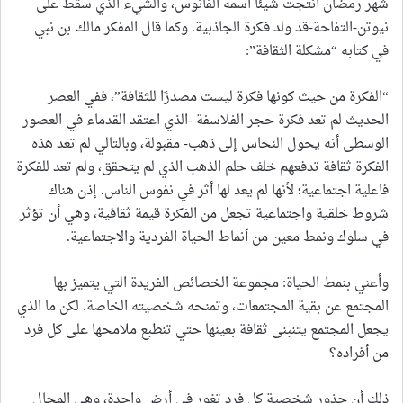
شهر رمضان أنتجت شيئًا اسمه الفانوس، والشيء الذي سقط على
نيوتن-التفاحة-قد ولد فكرة الجاذبية. وكما قال المفكر مالك بن نبي
في كتابه “مشكلة الثقافة”:
“الفكرة من حيث كونها فكرة ليست مصدرًا للثقافة”، ففي العصر
الحديث لم تعد فكرة حجر الفلاسفة -الذي اعتقد القدماء في العصور
الوسطى أنه يحول النحاس إلى ذهب- مقبولة، وبالتالي لم تعد هذه
الفكرة ثقافة تدفعهم خلف حلم الذهب الذي لم يتحقق، ولم تعد للفكرة
فاعلية اجتماعية؛ لأنها لم يعد لها أثر في نفوس الناس. إذن هناك
شروط خلقية واجتماعية تجعل من الفكرة قيمة ثقافية، وهي أن تؤثر
في سلوك ونمط معين من أنماط الحياة الفردية والاجتماعية.
وأعني بنمط الحياة: مجموعة الخصائص الفريدة التي يتميز بها
المجتمع عن بقية المجتمعات، وتمنحه شخصيته الخاصة. لكن ما الذي
يجعل المجتمع يتنبنى ثقافة بعينها حتي تنطبع ملامحها على كل فرد
من أفراده؟
ذلك أن جذور شخصية كل فرد تغور فى أرض واحدة، وهي المجال