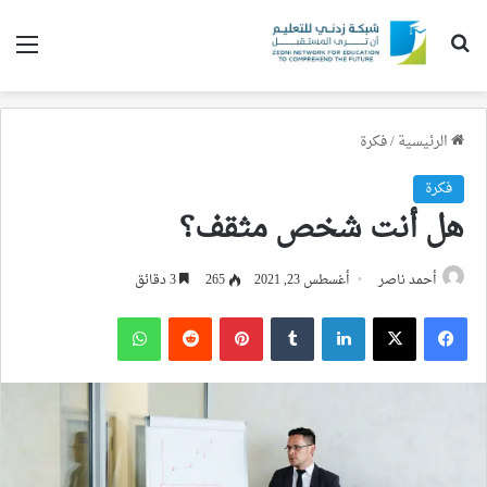
بحث عن
الق
الرئيسية
/
فكرة
فكرة
هل أنت شخص مثقف؟
أحمد ناصر
أغسطس 23, 2021
265
3 دقائق
فيسبوك
‫X
لينكدإن
بينتيريست
واتساب