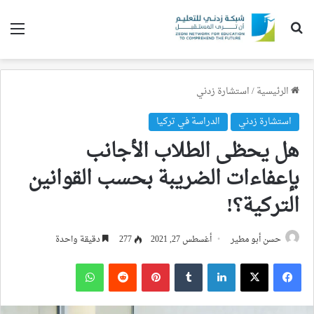
بحث عن
الق
الرئيسية
/
استشارة زدني
استشارة زدني
الدراسة في تركيا
هل يحظى الطلاب الأجانب
بإعفاءات الضريبة بحسب القوانين
التركية؟!
حسن أبو مطير
أغسطس 27, 2021
277
دقيقة واحدة
فيسبوك
‫X
لينكدإن
بينتيريست
واتساب