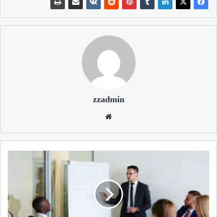
zzadmin
موقع
الويب
آخر
اللحظات