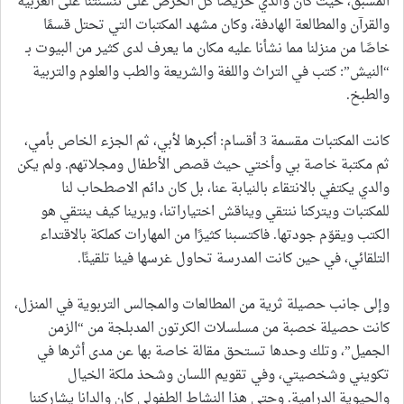
المسبق، حيث كان والدي حريصًا كل الحرص على تنشئتنا على العربية
والقرآن والمطالعة الهادفة، وكان مشهد المكتبات التي تحتل قسمًا
خاصًا من منزلنا مما نشأنا عليه مكان ما يعرف لدى كثير من البيوت بـ
“النيش”: كتب في التراث واللغة والشريعة والطب والعلوم والتربية
والطبخ.
كانت المكتبات مقسمة 3 أقسام: أكبرها لأبي، ثم الجزء الخاص بأمي،
ثم مكتبة خاصة بي وأختي حيث قصص الأطفال ومجلاتهم. ولم يكن
والدي يكتفي بالانتقاء بالنيابة عنا، بل كان دائم الاصطحاب لنا
للمكتبات ويتركنا ننتقي ويناقش اختياراتنا، ويرينا كيف ينتقي هو
الكتب ويقوّم جودتها. فاكتسبنا كثيرًا من المهارات كملكة بالاقتداء
التلقائي، في حين كانت المدرسة تحاول غرسها فينا تلقينًا.
وإلى جانب حصيلة ثرية من المطالعات والمجالس التربوية في المنزل،
كانت حصيلة خصبة من مسلسلات الكرتون المدبلجة من “الزمن
الجميل”، وتلك وحدها تستحق مقالة خاصة بها عن مدى أثرها في
تكويني وشخصيتي، وفي تقويم اللسان وشحذ ملكة الخيال
والحيوية الدرامية. وحتى هذا النشاط الطفولي كان والدانا يشاركننا