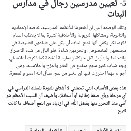
5- تعيين مدرسين رجال في مدارس
البنات
وتلك الوصمة التي لن أغتفرها للأنظمة المدرسية، خاصة الإعدادية
والثانوية، ومشاكلها التربوية والأخلاقية كثيرة بما لا يتطلب المقام
ذكره، لكن يكفي أنها تمنع البنات أن يكن على طباعهن الطبيعية في
مجتمعهن المخصوص، وتحرمهن هناءة خلو البال من شدة الاحتراز
والتحفظ والتأويل لكل حركة، وممارسة أنشطة كما ذكرت أعلاه، في
وجه شباب كثير منهم منفتح في النظر والمزح والملامسة، وهي
أجواء مهما احترزت فيها لن تخلو من لمم، نسأل الله العفو والمغفرة.
هذه بعض الأسباب التي تجعلني لا أشتاق للعودة للسلك الدراسي في
أي مرحلة وبأي صفة (طالبة أو أستاذة)، وأضيف أن السبب الأعظم هو
أنني منذ التحرر منها بفضل الله، في ازدياد من النفع أضعاف ما كانت
تتيح
.
تربية الأبناء
حنين
ذكريات الدراسة