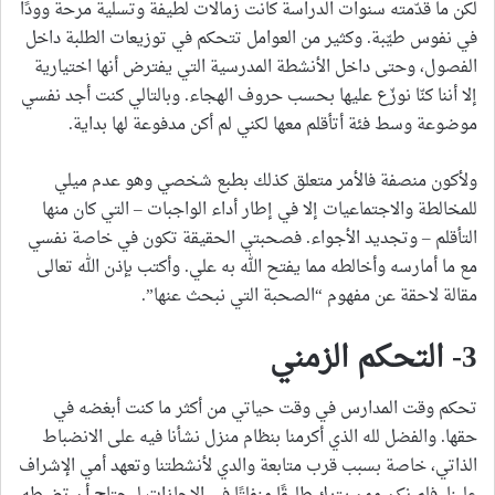
لكن ما قدّمته سنوات الدراسة كانت زمالات لطيفة وتسلية مرحة وودًا
في نفوس طيّبة. وكثير من العوامل تتحكم في توزيعات الطلبة داخل
الفصول، وحتى داخل الأنشطة المدرسية التي يفترض أنها اختيارية
إلا أننا كنّا نوزّع عليها بحسب حروف الهجاء. وبالتالي كنت أجد نفسي
موضوعة وسط فئة أتأقلم معها لكني لم أكن مدفوعة لها بداية.
ولأكون منصفة فالأمر متعلق كذلك بطبع شخصي وهو عدم ميلي
للمخالطة والاجتماعيات إلا في إطار أداء الواجبات – التي كان منها
التأقلم – وتجديد الأجواء. فصحبتي الحقيقة تكون في خاصة نفسي
مع ما أمارسه وأخالطه مما يفتح الله به علي. وأكتب بإذن الله تعالى
مقالة لاحقة عن مفهوم “الصحبة التي نبحث عنها”.
3- التحكم الزمني
تحكم وقت المدارس في وقت حياتي من أكثر ما كنت أبغضه في
حقها. والفضل لله الذي أكرمنا بنظام منزل نشأنا فيه على الانضباط
الذاتي، خاصة بسبب قرب متابعة والدي لأنشطتنا وتعهد أمي الإشراف