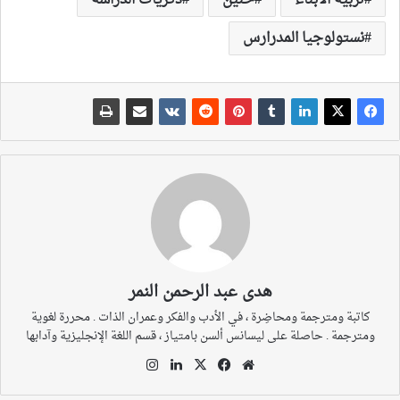
نستولوجيا المدرارس
هدى عبد الرحمن النمر
كاتبة ومترجمة ومحاضِرة ، في الأدب والفكر وعمران الذات . محررة لغوية
ومترجمة . حاصلة على ليسانس ألسن بامتياز ، قسم اللغة الإنجليزية وآدابها
موقع
‫X
فيسبوك
لينكدإن
انستقرام
الويب