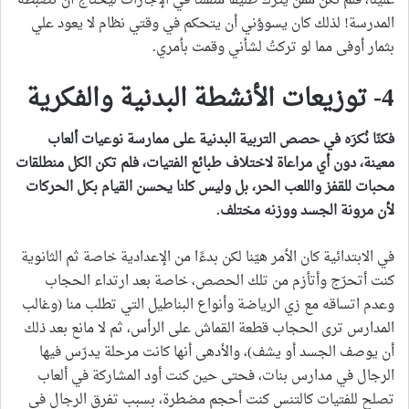
علينا، فلم نكن ممن يترك طليقًا منفلتًا في الإجازات ليحتاج أن تضبطه
المدرسة! لذلك كان يسوؤني أن يتحكم في وقتي نظام لا يعود علي
بثمار أوفى مما لو تركتُ لشأني وقمت بأمري.
4- توزيعات الأنشطة البدنية والفكرية
فكنّا نُكرَه في حصص التربية البدنية على ممارسة نوعيات ألعاب
معينة، دون أي مراعاة لاختلاف طبائع الفتيات، فلم تكن الكل منطلقات
محبات للقفز واللعب الحر، بل وليس كلنا يحسن القيام بكل الحركات
لأن مرونة الجسد ووزنه مختلف
.
في الابتدائية كان الأمر هيّنا لكن بدءًا من الإعدادية خاصة ثم الثانوية
كنت أتحرّج وأتأزم من تلك الحصص، خاصة بعد ارتداء الحجاب
وعدم اتساقه مع زي الرياضة وأنواع البناطيل التي تطلب منا (وغالب
المدارس ترى الحجاب قطعة القماش على الرأس، ثم لا مانع بعد ذلك
أن يوصف الجسد أو يشف)، والأدهى أنها كانت مرحلة يدرّس فيها
الرجال في مدارس بنات، فحتى حين كنت أود المشاركة في ألعاب
تصلح للفتيات كالتنس كنت أحجم مضطرة، بسبب تفرق الرجال في