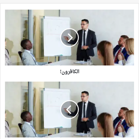
الكافرون!
الكافرون!
حصَاد
ذِكريَاتِي
بالمَدرسة