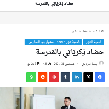
حصَاد ذِكريَاتِي بالمَدرسة