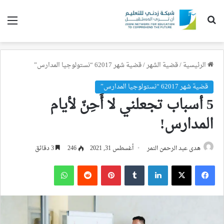
بحث عن
الق
الرئيسية
/
قضية الشهر
/
قضية شهر 62017 “نستولوجيا المدارس”
قضية شهر 62017 “نستولوجيا المدارس”
5 أسباب تجعلني لا أَحِنّ لأيام
المدارس!
هدى عبد الرحمن النمر
أغسطس 31, 2021
246
3 دقائق
فيسبوك
‫X
لينكدإن
بينتيريست
واتساب