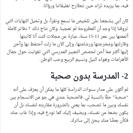
فيه، بما يزيده ثراء حين نتطارح تعليقاتنا ورؤانا.
كان أبي يشجعنا على تلخيص ما نسمع ونقرأ، بل وتخيل النهايات التي
تروقنا إذا وجد أن المطروحة لم تعجبنا. وكان نتاج ذلك 7 دفاتر كاملة
أتممتها بين عمر 11-15 سنة، عبارة عن مجلات كنت أنا كاتبتها
وقارئتها ومخرجتها ورسّامتها، وإلى الآن ما زلت أحتفظ بها وأحن
إليها أكثر مما أحن لحصص التعبير المدرسي التي تقولبت حول جمال
الأهرامات وهواء النيل ونسيم الربيع وحب الوطن.
2- المدرسة بدون صحبة
لم أكوّن على مدار سنوات الدراسة كلها ما يمكن أن يعرّف على أنه
“صحبة” حقًا بالنسبة لي. فالصحبة عندي هي جو من الانسجام بين
نفسك وبين ما تصحب، بما يعني بالضرورة مقاربته لنفسك بل أن
يكون بضعة من نفسك، ويضيف إليك كما تودع فيه، وإذا غاب عنك
فكأن بعضًا منك يحنّ إلى سائرك.