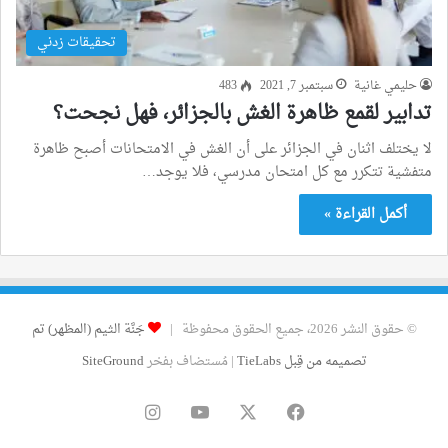
تحقيقات زدني
حليمي غانية
سبتمبر 7, 2021
483
تدابير لقمع ظاهرة الغش بالجزائر، فهل نجحت؟
لا يختلف اثنان في الجزائر على أن الغش في الامتحانات أصبح ظاهرة
متفشية تتكرر مع كل امتحان مدرسي، فلا يوجد…
أكمل القراءة »
© حقوق النشر 2026، جميع الحقوق محفوظة |
جَنَّة الثيم (المظهر) تم
تصميمه من قِبل TieLabs
| مُستضاف بفخر
SiteGround
فيسبوك
‫X
‫YouTube
انستقرام