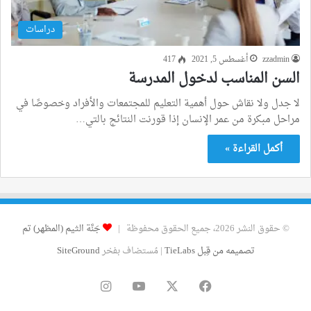
دراسات
zzadmin
أغسطس 5, 2021
417
السن المناسب لدخول المدرسة
لا جدل ولا نقاش حول أهمية التعليم للمجتمعات والأفراد وخصوصًا في
مراحل مبكرة من عمر الإنسان إذا قورنت النتائج بالتي…
أكمل القراءة »
© حقوق النشر 2026، جميع الحقوق محفوظة |
جَنَّة الثيم (المظهر) تم
تصميمه من قِبل TieLabs
| مُستضاف بفخر
SiteGround
فيسبوك
‫X
‫YouTube
انستقرام