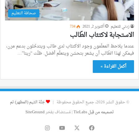
صحافة التعليم
زدني للتعليم
أكتوبر 2, 2021
734
الاستجابة لاكتئاب الطّالب
عندما يلاحظ المعلّمون وجود الاكتئاب لدى طالب ويتدخّلون بدعم مرن،
فيمكن لهذا الطّالب أن يشعر بتحسّن ويتعلّم أفضل. ظلّت “ريتا”…
أكمل القراءة »
© حقوق النشر 2026، جميع الحقوق محفوظة |
جَنَّة الثيم (المظهر) تم
تصميمه من قِبل TieLabs
| مُستضاف بفخر
SiteGround
فيسبوك
‫X
‫YouTube
انستقرام