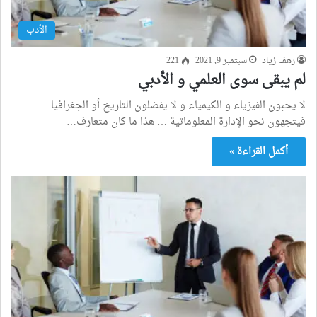
الأدب
رهف زياد
سبتمبر 9, 2021
221
لم يبقى سوى العلمي و الأدبي
لا يحبون الفيزياء و الكيمياء و لا يفضلون التاريخ أو الجغرافيا
فيتجهون نحو الإدارة المعلوماتية … هذا ما كان متعارف…
أكمل القراءة »