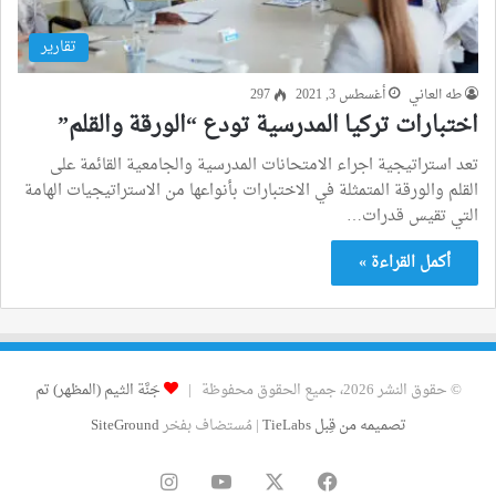
تقارير
طه العاني
أغسطس 3, 2021
297
اختبارات تركيا المدرسية تودع “الورقة والقلم”
تعد استراتيجية اجراء الامتحانات المدرسية والجامعية القائمة على
القلم والورقة المتمثلة في الاختبارات بأنواعها من الاستراتيجيات الهامة
التي تقيس قدرات…
أكمل القراءة »
© حقوق النشر 2026، جميع الحقوق محفوظة |
جَنَّة الثيم (المظهر) تم
تصميمه من قِبل TieLabs
| مُستضاف بفخر
SiteGround
فيسبوك
‫X
‫YouTube
انستقرام