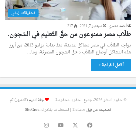
تحقيقات زدني
أحمد مصري
سبتمبر 7, 2021
217
طلّاب مصر ممنوعون من حقّ التّعليم في السّجون.
يواجه الطلاّب في مصر مشاكل عديدة، منذ بداية يوليو 2013، من أبرز
هذه المشاكل أوضاع الطلاّب داخل السّجون المصريّة، وما…
أكمل القراءة »
© حقوق النشر 2026، جميع الحقوق محفوظة |
جَنَّة الثيم (المظهر) تم
تصميمه من قِبل TieLabs
| مُستضاف بفخر
SiteGround
فيسبوك
‫X
‫YouTube
انستقرام