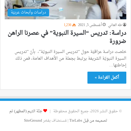
دراسات وأبحاث عربيّة
طه العاني
أغسطس 5, 2021
1٬236
دراسة: تدريس “السيرة النبوية” في عصرنا الراهن
ضرورة
خلصت دراسة عراقيّة حول “تدريس السيرة النبويّة”، بأنّ “تدريس
السيرة النبويّة الشريفة يرتبط بجملة من الأهداف العامة، فمن ذلك
إحاطتها…
أكمل القراءة »
© حقوق النشر 2026، جميع الحقوق محفوظة |
جَنَّة الثيم (المظهر) تم
تصميمه من قِبل TieLabs
| مُستضاف بفخر
SiteGround