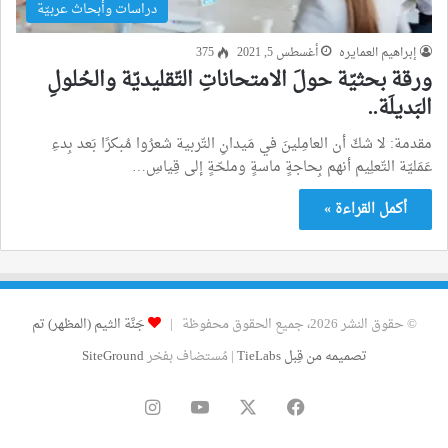
دراسات وأبحاث عربيّة
إبراهيم العمايره
أغسطس 5, 2021
375
ورقة بحثيّة حولَ الامتحاناتِ التّقليديّة والحُلولِ
البَديلَة..
مقدمة: لا شكّ أن العامِلينَ في مَيدانِ التّربية شعرُوا مُبكرًا بَعد بِدءِ
عَمَليّة التّعلِيم أنهم بِحاجةٍ ماسةٍ وملحّةٍ إلى قِياسِ…
أكمل القراءة »
© حقوق النشر 2026، جميع الحقوق محفوظة |
جَنَّة الثيم (المظهر) تم
تصميمه من قِبل TieLabs
| مُستضاف بفخر
SiteGround
فيسبوك
‫X
‫YouTube
انستقرام